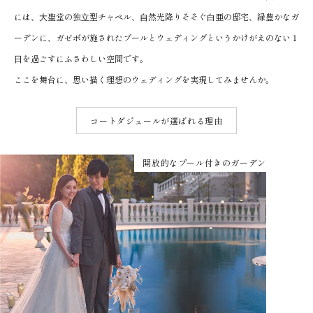
には、⼤聖堂の独⽴型チャペル、⾃然光降りそそぐ⽩亜の邸宅、緑豊かなガ
ーデンに、ガゼボが施されたプールとウェディングというかけがえのない１
⽇を過ごすにふさわしい空間です。
ここを舞台に、思い描く理想のウェディングを実現してみませんか。
コートダジュールが選ばれる理由
開放的なプール付きのガーデン