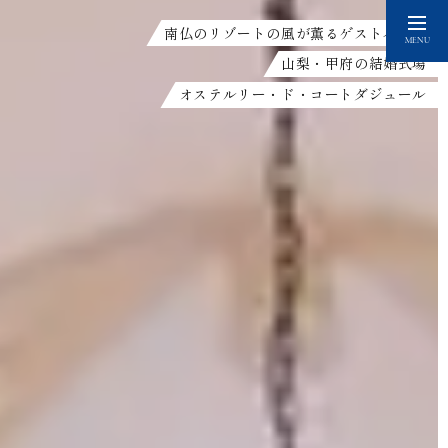
南仏のリゾートの風が薫るゲストハウス
MENU
山梨・甲府の結婚式場
オステルリー・ド・コートダジュール