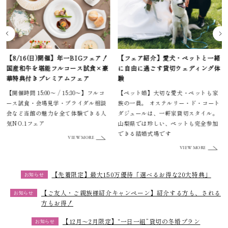
【フェア紹介】愛犬・ペットと一緒
【少人数婚プラン】家族や親しい方
に自由に過ごす貸切ウェディング体
と過ごす結婚式
験
少人数でも憧れの一軒家貸切ウェディ
【ペット婚】大切な愛犬・ペットも家
ングが叶うプランが期間限定で登場。
族の一員。 オステルリー・ド・コート
大聖堂やゲストハウス、緑あふれるガ
ダジュールは、一軒家貸切スタイル。
ーデンもおふたりや家族だけなど、少
山梨県では珍しい、ペットも完全参加
人数でも貸し切りがOK！究極のプラ
できる結婚式場です
イベートウエディングが叶います。
VIEW MORE
VIEW MORE
【先着限定】最大150万優待「選べるお得な20大特典」
お知らせ
【ご友人・ご親族様紹介キャンペーン】紹介する方も、される
お知らせ
方もお得！
【12月～2月限定】“一日一組”貸切の冬婚プラン
お知らせ