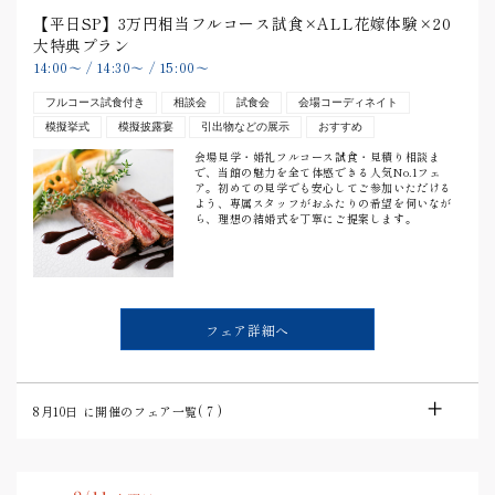
【平日SP】3万円相当フルコース試食×ALL花嫁体験×20
大特典プラン
14:00
〜
/
14:30
〜
/
15:00
〜
フルコース試食付き
相談会
試食会
会場コーディネイト
模擬挙式
模擬披露宴
引出物などの展示
おすすめ
会場見学・婚礼フルコース試食・見積り相談ま
で、当館の魅力を全て体感できる人気No.1フェ
ア。初めての見学でも安心してご参加いただける
よう、専属スタッフがおふたりの希望を伺いなが
ら、理想の結婚式を丁寧にご提案します。
フェア詳細へ
8月10日
に開催のフェア一覧(
7
)