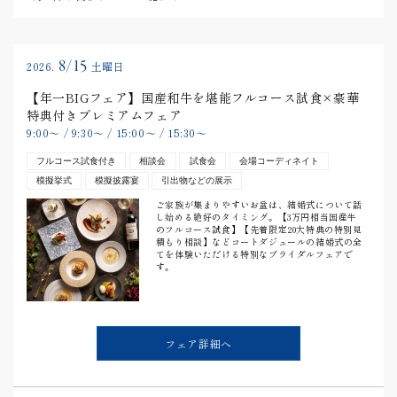
8/15
2026.
土曜日
【年一BIGフェア】国産和牛を堪能フルコース試食×豪華
特典付きプレミアムフェア
9:00
〜
/
9:30
〜
/
15:00
〜
/
15:30
〜
フルコース試食付き
相談会
試食会
会場コーディネイト
模擬挙式
模擬披露宴
引出物などの展示
ご家族が集まりやすいお盆は、結婚式について話
し始める絶好のタイミング。【3万円相当国産牛
のフルコース試食】【先着限定20大特典の特別見
積もり相談】などコートダジュールの結婚式の全
てを体験いただける特別なブライダルフェアで
す。
フェア詳細へ