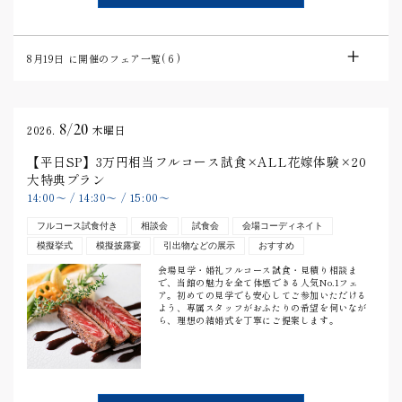
8月19日
に開催のフェア一覧(
6
)
8/20
2026.
木曜日
【平日SP】3万円相当フルコース試食×ALL花嫁体験×20
大特典プラン
14:00
〜
/
14:30
〜
/
15:00
〜
フルコース試食付き
相談会
試食会
会場コーディネイト
模擬挙式
模擬披露宴
引出物などの展示
おすすめ
会場見学・婚礼フルコース試食・見積り相談ま
で、当館の魅力を全て体感できる人気No.1フェ
ア。初めての見学でも安心してご参加いただける
よう、専属スタッフがおふたりの希望を伺いなが
ら、理想の結婚式を丁寧にご提案します。