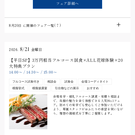
フェア詳細へ
8月20日
に開催のフェア一覧(
7
)
8/21
2026.
金曜日
【平日SP】3万円相当フルコース試食×ALL花嫁体験×20
大特典プラン
14:00
〜
/
14:30
〜
/
15:00
〜
フルコース試食付き
相談会
試食会
会場コーディネイト
模擬挙式
模擬披露宴
引出物などの展示
おすすめ
会場見学・婚礼フルコース試食・見積り相談ま
で、当館の魅力を全て体感できる人気No.1フェ
ア。初めての見学でも安心してご参加いただける
よう、専属スタッフがおふたりの希望を伺いなが
ら、理想の結婚式を丁寧にご提案します。