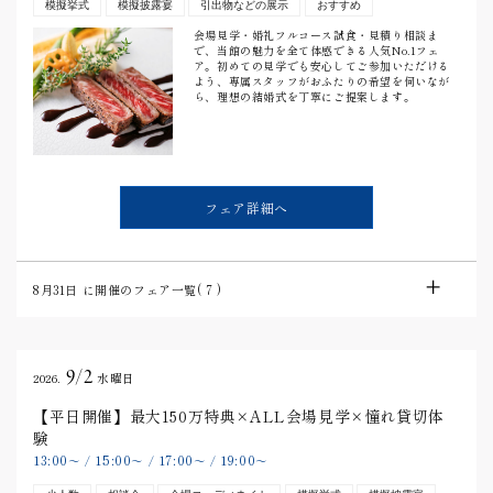
模擬挙式
模擬披露宴
引出物などの展示
おすすめ
会場見学・婚礼フルコース試食・見積り相談ま
で、当館の魅力を全て体感できる人気No.1フェ
ア。初めての見学でも安心してご参加いただける
よう、専属スタッフがおふたりの希望を伺いなが
ら、理想の結婚式を丁寧にご提案します。
フェア詳細へ
8月31日
に開催のフェア一覧(
7
)
9/2
2026.
水曜日
【平日開催】最大150万特典×ALL会場見学×憧れ貸切体
験
13:00
15:00
17:00
19:00
〜
/
〜
/
〜
/
〜