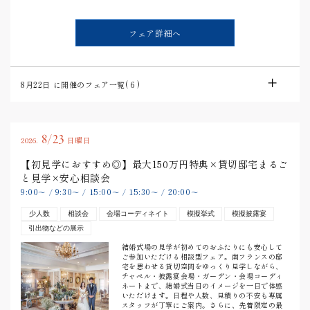
フェア詳細へ
8月22日
に開催のフェア一覧(
6
)
8/23
2026.
日曜日
【初見学におすすめ◎】最大150万円特典×貸切邸宅まるご
と見学×安心相談会
9:00
9:30
15:00
15:30
20:00
〜
/
〜
/
〜
/
〜
/
〜
少人数
相談会
会場コーディネイト
模擬挙式
模擬披露宴
引出物などの展示
結婚式場の見学が初めてのおふたりにも安心して
ご参加いただける相談型フェア。南フランスの邸
宅を思わせる貸切空間をゆっくり見学しながら、
チャペル・披露宴会場・ガーデン・会場コーディ
ネートまで、結婚式当日のイメージを一日で体感
いただけます。日程や人数、見積りの不安も専属
スタッフが丁寧にご案内。さらに、先着限定の最