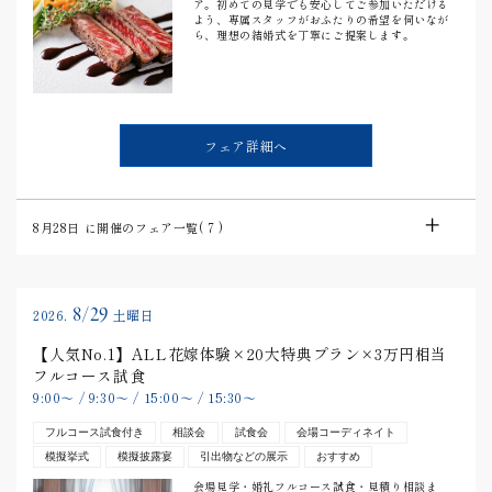
ア。初めての見学でも安心してご参加いただける
よう、専属スタッフがおふたりの希望を伺いなが
ら、理想の結婚式を丁寧にご提案します。
フェア詳細へ
8月28日
に開催のフェア一覧(
7
)
8/29
2026.
土曜日
【人気No.1】ALL花嫁体験×20大特典プラン×3万円相当
フルコース試食
9:00
〜
/
9:30
〜
/
15:00
〜
/
15:30
〜
フルコース試食付き
相談会
試食会
会場コーディネイト
模擬挙式
模擬披露宴
引出物などの展示
おすすめ
会場見学・婚礼フルコース試食・見積り相談ま