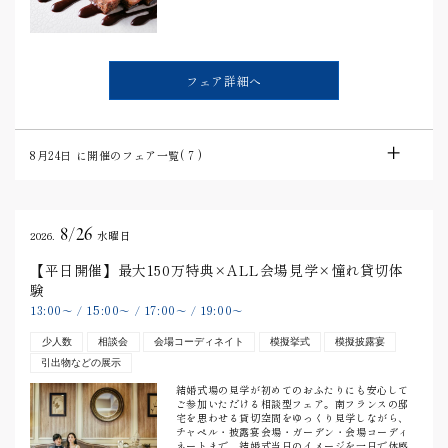
フェア詳細へ
8月24日
に開催のフェア一覧(
7
)
8/26
2026.
水曜日
【平日開催】最大150万特典×ALL会場見学×憧れ貸切体
験
13:00
15:00
17:00
19:00
〜
/
〜
/
〜
/
〜
少人数
相談会
会場コーディネイト
模擬挙式
模擬披露宴
引出物などの展示
結婚式場の見学が初めてのおふたりにも安心して
ご参加いただける相談型フェア。南フランスの邸
宅を思わせる貸切空間をゆっくり見学しながら、
チャペル・披露宴会場・ガーデン・会場コーディ
ネートまで、結婚式当日のイメージを一日で体感