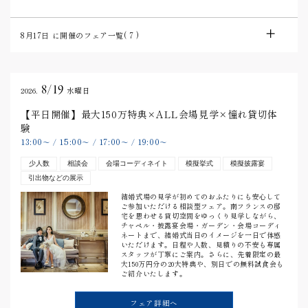
8月17日
に開催のフェア一覧(
7
)
8/19
2026.
水曜日
【平日開催】最大150万特典×ALL会場見学×憧れ貸切体
験
13:00
15:00
17:00
19:00
〜
/
〜
/
〜
/
〜
少人数
相談会
会場コーディネイト
模擬挙式
模擬披露宴
引出物などの展示
結婚式場の見学が初めてのおふたりにも安心して
ご参加いただける相談型フェア。南フランスの邸
宅を思わせる貸切空間をゆっくり見学しながら、
チャペル・披露宴会場・ガーデン・会場コーディ
ネートまで、結婚式当日のイメージを一日で体感
いただけます。日程や人数、見積りの不安も専属
スタッフが丁寧にご案内。さらに、先着限定の最
大150万円分の20大特典や、別日での無料試食会も
ご紹介いたします。
フェア詳細へ