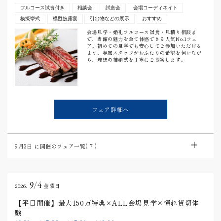
フルコース試食付き
相談会
試食会
会場コーディネイト
模擬挙式
模擬披露宴
引出物などの展示
おすすめ
会場見学・婚礼フルコース試食・見積り相談ま
で、当館の魅力を全て体感できる人気No.1フェ
ア。初めての見学でも安心してご参加いただける
よう、専属スタッフがおふたりの希望を伺いなが
ら、理想の結婚式を丁寧にご提案します。
フェア詳細へ
9月3日
に開催のフェア一覧(
7
)
9/4
2026.
金曜日
【平日開催】最大150万特典×ALL会場見学×憧れ貸切体
験