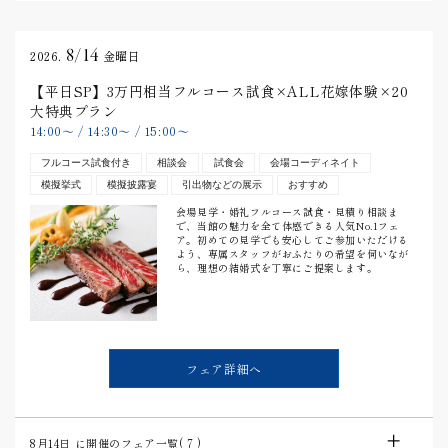
8/14
2026.
金曜日
【平日SP】3万円相当フルコース試食×ALL花嫁体験×20
大特典プラン
14:00
〜
/
14:30
〜
/
15:00
〜
フルコース試食付き
相談会
試食会
会場コーディネイト
模擬挙式
模擬披露宴
引出物などの展示
おすすめ
会場見学・婚礼フルコース試食・見積り相談ま
で、当館の魅力を全て体感できる人気No.1フェ
ア。初めての見学でも安心してご参加いただける
よう、専属スタッフがおふたりの希望を伺いなが
ら、理想の結婚式を丁寧にご提案します。
フェア詳細へ
8月14日
に開催のフェア一覧(
7
)