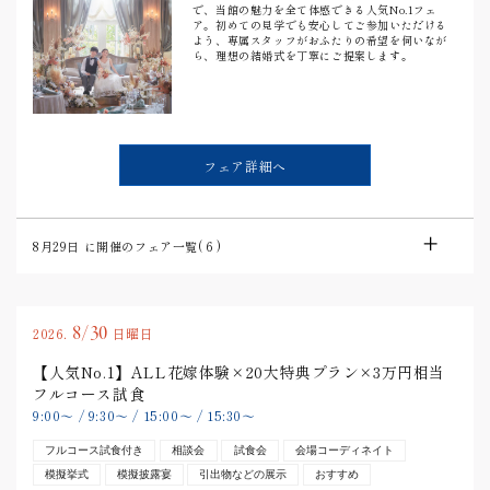
で、当館の魅力を全て体感できる人気No.1フェ
ア。初めての見学でも安心してご参加いただける
よう、専属スタッフがおふたりの希望を伺いなが
ら、理想の結婚式を丁寧にご提案します。
フェア詳細へ
8月29日
に開催のフェア一覧(
6
)
8/30
2026.
日曜日
【人気No.1】ALL花嫁体験×20大特典プラン×3万円相当
フルコース試食
9:00
〜
/
9:30
〜
/
15:00
〜
/
15:30
〜
フルコース試食付き
相談会
試食会
会場コーディネイト
模擬挙式
模擬披露宴
引出物などの展示
おすすめ