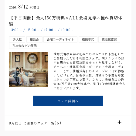
8/12
2026.
水曜日
【平日開催】最大150万特典×ALL会場見学×憧れ貸切体
験
13:00
15:00
17:00
19:00
〜
/
〜
/
〜
/
〜
少人数
相談会
会場コーディネイト
模擬挙式
模擬披露宴
引出物などの展示
結婚式場の見学が初めてのおふたりにも安心して
ご参加いただける相談型フェア。南フランスの邸
宅を思わせる貸切空間をゆっくり見学しながら、
チャペル・披露宴会場・ガーデン・会場コーディ
ネートまで、結婚式当日のイメージを一日で体感
いただけます。日程や人数、見積りの不安も専属
スタッフが丁寧にご案内。さらに、先着限定の最
大150万円分の20大特典や、別日での無料試食会も
ご紹介いたします。
フェア詳細へ
8月12日
に開催のフェア一覧(
6
)