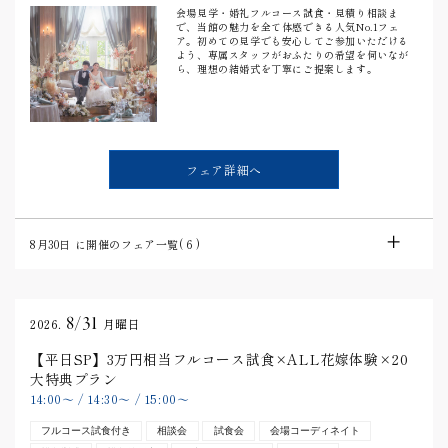
会場見学・婚礼フルコース試食・見積り相談ま
で、当館の魅力を全て体感できる人気No.1フェ
ア。初めての見学でも安心してご参加いただける
よう、専属スタッフがおふたりの希望を伺いなが
ら、理想の結婚式を丁寧にご提案します。
フェア詳細へ
8月30日
に開催のフェア一覧(
6
)
8/31
2026.
月曜日
【平日SP】3万円相当フルコース試食×ALL花嫁体験×20
大特典プラン
14:00
〜
/
14:30
〜
/
15:00
〜
フルコース試食付き
相談会
試食会
会場コーディネイト