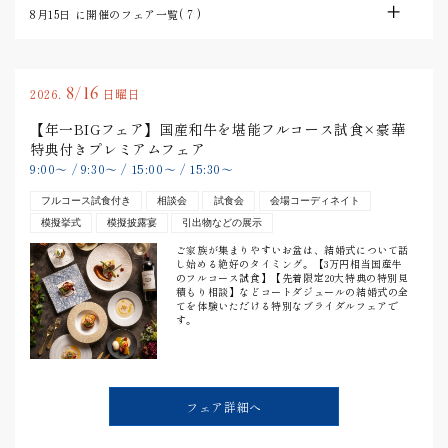
8月15日
に開催のフェア一覧(
7
)
8/16
2026.
日曜日
【年一BIGフェア】国産和牛を堪能フルコース試食×豪華
特典付きプレミアムフェア
9:00
〜
/
9:30
〜
/
15:00
〜
/
15:30
〜
フルコース試食付き
相談会
試食会
会場コーディネイト
模擬挙式
模擬披露宴
引出物などの展示
ご家族が集まりやすいお盆は、結婚式について話
し始める絶好のタイミング。【3万円相当国産牛
のフルコース試食】【先着限定20大特典の特別見
積もり相談】などコートダジュールの結婚式の全
てを体験いただける特別なブライダルフェアで
す。
フェア詳細へ