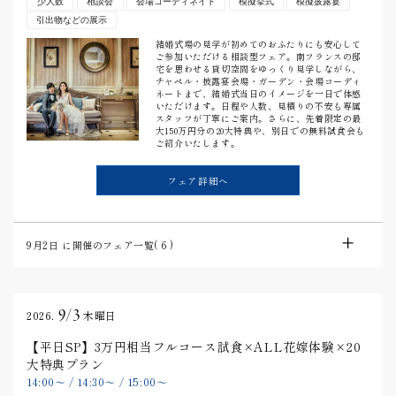
少人数
相談会
会場コーディネイト
模擬挙式
模擬披露宴
引出物などの展示
結婚式場の見学が初めてのおふたりにも安心して
ご参加いただける相談型フェア。南フランスの邸
宅を思わせる貸切空間をゆっくり見学しながら、
チャペル・披露宴会場・ガーデン・会場コーディ
ネートまで、結婚式当日のイメージを一日で体感
いただけます。日程や人数、見積りの不安も専属
スタッフが丁寧にご案内。さらに、先着限定の最
大150万円分の20大特典や、別日での無料試食会も
ご紹介いたします。
フェア詳細へ
9月2日
に開催のフェア一覧(
6
)
9/3
2026.
木曜日
【平日SP】3万円相当フルコース試食×ALL花嫁体験×20
大特典プラン
14:00
〜
/
14:30
〜
/
15:00
〜