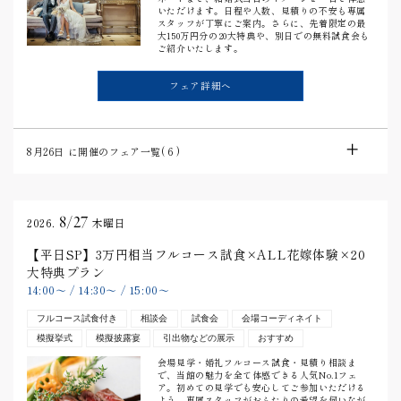
いただけます。日程や人数、見積りの不安も専属
スタッフが丁寧にご案内。さらに、先着限定の最
大150万円分の20大特典や、別日での無料試食会も
ご紹介いたします。
フェア詳細へ
8月26日
に開催のフェア一覧(
6
)
8/27
2026.
木曜日
【平日SP】3万円相当フルコース試食×ALL花嫁体験×20
大特典プラン
14:00
〜
/
14:30
〜
/
15:00
〜
フルコース試食付き
相談会
試食会
会場コーディネイト
模擬挙式
模擬披露宴
引出物などの展示
おすすめ
会場見学・婚礼フルコース試食・見積り相談ま
で、当館の魅力を全て体感できる人気No.1フェ
ア。初めての見学でも安心してご参加いただける
よう、専属スタッフがおふたりの希望を伺いなが