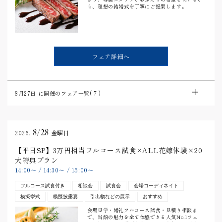
ら、理想の結婚式を丁寧にご提案します。
フェア詳細へ
8月27日
に開催のフェア一覧(
7
)
8/28
2026.
金曜日
【平日SP】3万円相当フルコース試食×ALL花嫁体験×20
大特典プラン
14:00
〜
/
14:30
〜
/
15:00
〜
フルコース試食付き
相談会
試食会
会場コーディネイト
模擬挙式
模擬披露宴
引出物などの展示
おすすめ
会場見学・婚礼フルコース試食・見積り相談ま
で、当館の魅力を全て体感できる人気No.1フェ