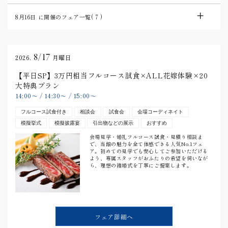
8月16日
に開催のフェア一覧(
7
)
8/17
2026.
月曜日
【平日SP】3万円相当フルコース試食×ALL花嫁体験×20
大特典プラン
14:00
〜
/
14:30
〜
/
15:00
〜
フルコース試食付き
相談会
試食会
会場コーディネイト
模擬挙式
模擬披露宴
引出物などの展示
おすすめ
会場見学・婚礼フルコース試食・見積り相談ま
で、当館の魅力を全て体感できる人気No.1フェ
ア。初めての見学でも安心してご参加いただける
よう、専属スタッフがおふたりの希望を伺いなが
ら、理想の結婚式を丁寧にご提案します。
フェア詳細へ