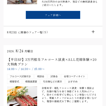
大150万円分の20大特典や、別日での無料試食会も
ご紹介いたします。
フェア詳細へ
8月23日
に開催のフェア一覧(
5
)
8/24
2026.
月曜日
【平日SP】3万円相当フルコース試食×ALL花嫁体験×20
大特典プラン
14:00
〜
/
14:30
〜
/
15:00
〜
フルコース試食付き
相談会
試食会
会場コーディネイト
模擬挙式
模擬披露宴
引出物などの展示
おすすめ
会場見学・婚礼フルコース試食・見積り相談ま
で、当館の魅力を全て体感できる人気No.1フェ
ア。初めての見学でも安心してご参加いただける
よう、専属スタッフがおふたりの希望を伺いなが
ら、理想の結婚式を丁寧にご提案します。