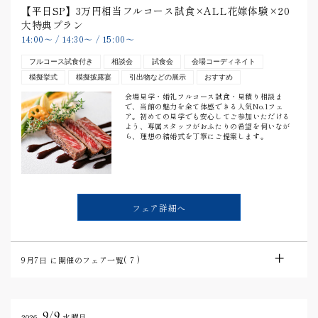
【平日SP】3万円相当フルコース試食×ALL花嫁体験×20
大特典プラン
14:00
〜
/
14:30
〜
/
15:00
〜
フルコース試食付き
相談会
試食会
会場コーディネイト
模擬挙式
模擬披露宴
引出物などの展示
おすすめ
会場見学・婚礼フルコース試食・見積り相談ま
で、当館の魅力を全て体感できる人気No.1フェ
ア。初めての見学でも安心してご参加いただける
よう、専属スタッフがおふたりの希望を伺いなが
ら、理想の結婚式を丁寧にご提案します。
フェア詳細へ
9月7日
に開催のフェア一覧(
7
)
9/9
2026.
水曜日