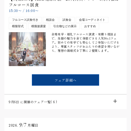
フルコース試食
15:30
〜
/
16:00
〜
フルコース試食付き
相談会
試食会
会場コーディネイト
模擬挙式
模擬披露宴
引出物などの展示
おすすめ
会場見学・婚礼フルコース試食・見積り相談ま
で、当館の魅力を全て体感できる人気No.1フェ
ア。初めての見学でも安心してご参加いただける
よう、専属スタッフがおふたりの希望を伺いなが
ら、理想の結婚式を丁寧にご提案します。
フェア詳細へ
9月6日
に開催のフェア一覧(
6
)
9/7
2026.
月曜日