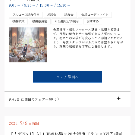
9:00
〜
/
9:30
〜
/
15:00
〜
/
15:30
〜
フルコース試食付き
相談会
試食会
会場コーディネイト
模擬挙式
模擬披露宴
引出物などの展示
おすすめ
会場見学・婚礼フルコース試食・見積り相談ま
で、当館の魅力を全て体感できる人気No.1フェ
ア。初めての見学でも安心してご参加いただける
よう、専属スタッフがおふたりの希望を伺いなが
ら、理想の結婚式を丁寧にご提案します。
フェア詳細へ
9月5日
に開催のフェア一覧(
6
)
9/6
2026.
日曜日
【人気No.1】ALL花嫁体験×20大特典プラン×3万円相当