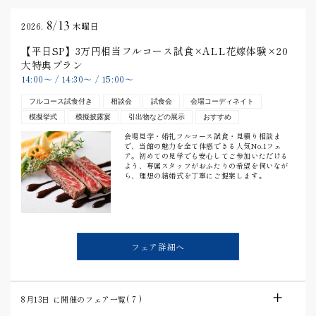
8/13
2026.
木曜日
【平日SP】3万円相当フルコース試食×ALL花嫁体験×20
大特典プラン
14:00
〜
/
14:30
〜
/
15:00
〜
フルコース試食付き
相談会
試食会
会場コーディネイト
模擬挙式
模擬披露宴
引出物などの展示
おすすめ
会場見学・婚礼フルコース試食・見積り相談ま
で、当館の魅力を全て体感できる人気No.1フェ
ア。初めての見学でも安心してご参加いただける
よう、専属スタッフがおふたりの希望を伺いなが
ら、理想の結婚式を丁寧にご提案します。
フェア詳細へ
8月13日
に開催のフェア一覧(
7
)