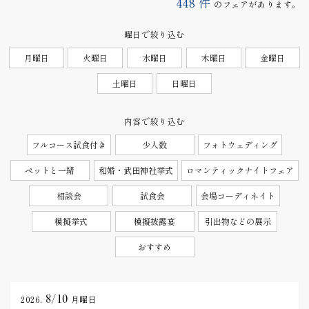
448
件
のフェアがあります。
曜日で絞り込む
月曜日
火曜日
水曜日
木曜日
金曜日
土曜日
日曜日
内容で絞り込む
フルコース試食付き
少人数
フォトウェディング
ペットと一緒
和婚・武田神社挙式
ロマンティックナイトフェア
相談会
試食会
会場コーディネイト
模擬挙式
模擬披露宴
引出物などの展示
おすすめ
8/10
2026.
月曜日