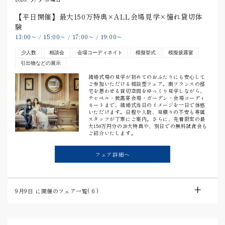
【平日開催】最大150万特典×ALL会場見学×憧れ貸切体
験
13:00
15:00
17:00
19:00
〜
/
〜
/
〜
/
〜
少人数
相談会
会場コーディネイト
模擬挙式
模擬披露宴
引出物などの展示
結婚式場の見学が初めてのおふたりにも安心して
ご参加いただける相談型フェア。南フランスの邸
宅を思わせる貸切空間をゆっくり見学しながら、
チャペル・披露宴会場・ガーデン・会場コーディ
ネートまで、結婚式当日のイメージを一日で体感
いただけます。日程や人数、見積りの不安も専属
スタッフが丁寧にご案内。さらに、先着限定の最
大150万円分の20大特典や、別日での無料試食会も
ご紹介いたします。
フェア詳細へ
9月9日
に開催のフェア一覧(
6
)