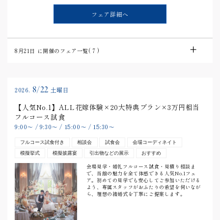
フェア詳細へ
8月21日
に開催のフェア一覧(
7
)
8/22
2026.
土曜日
【人気No.1】ALL花嫁体験×20大特典プラン×3万円相当
フルコース試食
9:00
〜
/
9:30
〜
/
15:00
〜
/
15:30
〜
フルコース試食付き
相談会
試食会
会場コーディネイト
模擬挙式
模擬披露宴
引出物などの展示
おすすめ
会場見学・婚礼フルコース試食・見積り相談ま
で、当館の魅力を全て体感できる人気No.1フェ
ア。初めての見学でも安心してご参加いただける
よう、専属スタッフがおふたりの希望を伺いなが
ら、理想の結婚式を丁寧にご提案します。