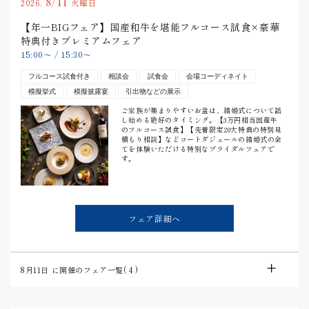
8/11
2026.
火曜日
【年一BIGフェア】国産和牛を堪能フルコース試食×豪華
特典付きプレミアムフェア
15:00
〜
/
15:30
〜
フルコース試食付き
相談会
試食会
会場コーディネイト
模擬挙式
模擬披露宴
引出物などの展示
ご家族が集まりやすいお盆は、結婚式について話
し始める絶好のタイミング。【3万円相当国産牛
のフルコース試食】【先着限定20大特典の特別見
積もり相談】などコートダジュールの結婚式の全
てを体験いただける特別なブライダルフェアで
す。
フェア詳細へ
8月11日
に開催のフェア一覧(
4
)