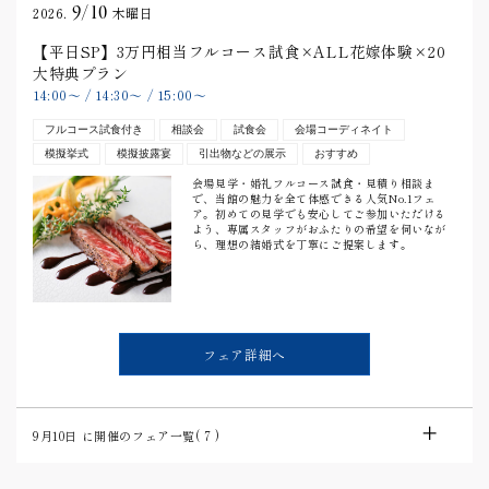
9/10
2026.
木曜日
【平日SP】3万円相当フルコース試食×ALL花嫁体験×20
大特典プラン
14:00
〜
/
14:30
〜
/
15:00
〜
フルコース試食付き
相談会
試食会
会場コーディネイト
模擬挙式
模擬披露宴
引出物などの展示
おすすめ
会場見学・婚礼フルコース試食・見積り相談ま
で、当館の魅力を全て体感できる人気No.1フェ
ア。初めての見学でも安心してご参加いただける
よう、専属スタッフがおふたりの希望を伺いなが
ら、理想の結婚式を丁寧にご提案します。
フェア詳細へ
9月10日
に開催のフェア一覧(
7
)