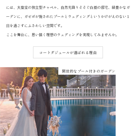
には、⼤聖堂の独⽴型チャペル、⾃然光降りそそぐ⽩亜の邸宅、緑豊かなガ
ーデンに、ガゼボが施されたプールとウェディングというかけがえのない１
⽇を過ごすにふさわしい空間です。
ここを舞台に、思い描く理想のウェディングを実現してみませんか。
コートダジュールが選ばれる理由
開放的なプール付きのガーデン