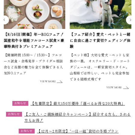
【8/16(日)開催】年一BIGフェア！
【フェア紹介】愛犬・ペットと一緒
国産和牛を堪能フルコース試食×豪
に自由に過ごす貸切ウェディング体
華特典付きプレミアムフェア
験
【開催時間 15:00～ / 15:30～】フルコ
【ペット婚】大切な愛犬・ペットも家
ース試食・会場見学・ブライダル相談
族の一員。 オステルリー・ド・コート
会など当館の魅力を全て体験できる人
ダジュールは、一軒家貸切スタイル。
気NO.1フェア
山梨県では珍しい、ペットも完全参加
できる結婚式場です
VIEW MORE
VIEW MORE
【先着限定】最大150万優待「選べるお得な20大特典」
お知らせ
【ご友人・ご親族様紹介キャンペーン】紹介する方も、される
お知らせ
方もお得！
【12月～2月限定】“一日一組”貸切の冬婚プラン
お知らせ