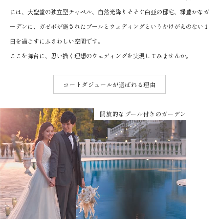
には、⼤聖堂の独⽴型チャペル、⾃然光降りそそぐ⽩亜の邸宅、緑豊かなガ
ーデンに、ガゼボが施されたプールとウェディングというかけがえのない１
⽇を過ごすにふさわしい空間です。
ここを舞台に、思い描く理想のウェディングを実現してみませんか。
コートダジュールが選ばれる理由
開放的なプール付きのガーデン