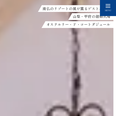
南仏のリゾートの風が薫るゲストハウス
MENU
山梨・甲府の結婚式場
オステルリー・ド・コートダジュール