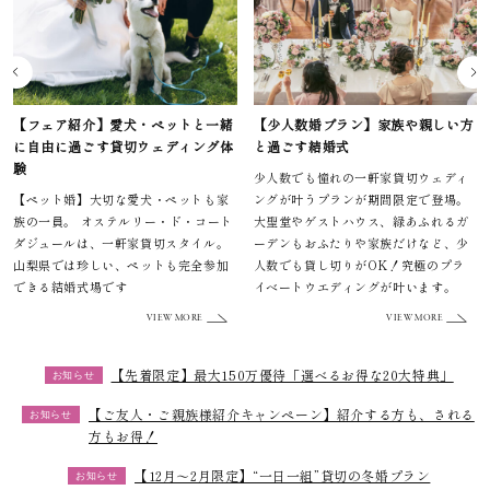
【少人数婚プラン】家族や親しい方
【先着限定 選べる20大特典】毎月
と過ごす結婚式
先着10組様限定！憧れの人気シーズ
ンでも最大で150万円相当がお得に
少人数でも憧れの一軒家貸切ウェディ
ングが叶うプランが期間限定で登場。
結婚式・パーティのクオリティはその
大聖堂やゲストハウス、緑あふれるガ
ままで、通常プラン料金から最大150万
ーデンもおふたりや家族だけなど、少
円分もお得になる限定特典。申込金以
人数でも貸し切りがOK！究極のプラ
外の料金は披露宴の実施後のお支払い
イベートウエディングが叶います。
でOK
VIEW MORE
VIEW MORE
【先着限定】最大150万優待「選べるお得な20大特典」
お知らせ
【ご友人・ご親族様紹介キャンペーン】紹介する方も、される
お知らせ
方もお得！
【12月～2月限定】“一日一組”貸切の冬婚プラン
お知らせ