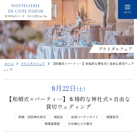
HOSTELLERIE
DE COTE D'AZUR
MENU
オステルリー・ド・コートダジュール
ブライダルフェア
ホーム
ブライダルフェア
【和婚式×パーティ―】本格的な神社式×自由な貸切ウェデ
ィング
8月22日
(土)
【和婚式×パーティ―】本格的な神社式×自由な
貸切ウェディング
和婚・武田神社挙式
相談会
会場コーディネイト
模擬挙式
模擬披露宴
引出物などの展示