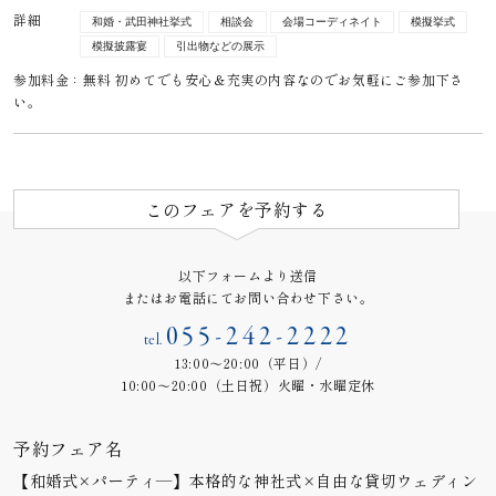
詳細
和婚・武田神社挙式
相談会
会場コーディネイト
模擬挙式
模擬披露宴
引出物などの展示
参加料金：無料 初めてでも安心＆充実の内容なのでお気軽にご参加下さ
い。
このフェアを予約する
以下フォームより送信
またはお電話にてお問い合わせ下さい。
055-242-2222
tel.
13:00～20:00（平日）/
10:00～20:00（土日祝）火曜・水曜定休
予約フェア名
【和婚式×パーティ―】本格的な神社式×自由な貸切ウェディン