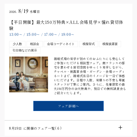
8/19
2026.
水曜日
【平日開催】最大150万特典×ALL会場見学×憧れ貸切体
験
13:00
15:00
17:00
19:00
〜
/
〜
/
〜
/
〜
少人数
相談会
会場コーディネイト
模擬挙式
模擬披露宴
引出物などの展示
結婚式場の見学が初めてのおふたりにも安心して
ご参加いただける相談型フェア。南フランスの邸
宅を思わせる貸切空間をゆっくり見学しながら、
チャペル・披露宴会場・ガーデン・会場コーディ
ネートまで、結婚式当日のイメージを一日で体感
いただけます。日程や人数、見積りの不安も専属
スタッフが丁寧にご案内。さらに、先着限定の最
大150万円分の20大特典や、別日での無料試食会も
ご紹介いたします。
フェア詳細へ
8月19日
に開催のフェア一覧(
6
)