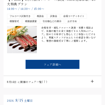
大特典プラン
14:00
〜
/
14:30
〜
/
15:00
〜
フルコース試食付き
相談会
試食会
会場コーディネイト
模擬挙式
模擬披露宴
引出物などの展示
おすすめ
会場見学・婚礼フルコース試食・見積り相談ま
で、当館の魅力を全て体感できる人気No.1フェ
ア。初めての見学でも安心してご参加いただける
よう、専属スタッフがおふたりの希望を伺いなが
ら、理想の結婚式を丁寧にご提案します。
フェア詳細へ
8月14日
に開催のフェア一覧(
7
)
8/15
2026.
土曜日