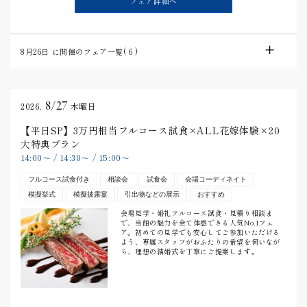
フェア詳細へ
8月26日
に開催のフェア一覧(
6
)
8/27
2026.
木曜日
【平日SP】3万円相当フルコース試食×ALL花嫁体験×20
大特典プラン
14:00
〜
/
14:30
〜
/
15:00
〜
フルコース試食付き
相談会
試食会
会場コーディネイト
模擬挙式
模擬披露宴
引出物などの展示
おすすめ
会場見学・婚礼フルコース試食・見積り相談ま
で、当館の魅力を全て体感できる人気No.1フェ
ア。初めての見学でも安心してご参加いただける
よう、専属スタッフがおふたりの希望を伺いなが
ら、理想の結婚式を丁寧にご提案します。