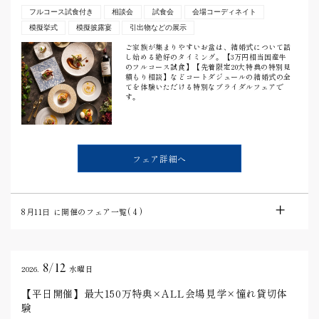
フルコース試食付き
相談会
試食会
会場コーディネイト
模擬挙式
模擬披露宴
引出物などの展示
ご家族が集まりやすいお盆は、結婚式について話
し始める絶好のタイミング。【3万円相当国産牛
のフルコース試食】【先着限定20大特典の特別見
積もり相談】などコートダジュールの結婚式の全
てを体験いただける特別なブライダルフェアで
す。
フェア詳細へ
8月11日
に開催のフェア一覧(
4
)
8/12
2026.
水曜日
【平日開催】最大150万特典×ALL会場見学×憧れ貸切体
験