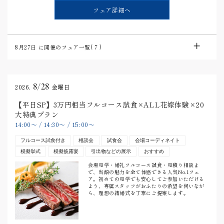
フェア詳細へ
8月27日
に開催のフェア一覧(
7
)
8/28
2026.
金曜日
【平日SP】3万円相当フルコース試食×ALL花嫁体験×20
大特典プラン
14:00
〜
/
14:30
〜
/
15:00
〜
フルコース試食付き
相談会
試食会
会場コーディネイト
模擬挙式
模擬披露宴
引出物などの展示
おすすめ
会場見学・婚礼フルコース試食・見積り相談ま
で、当館の魅力を全て体感できる人気No.1フェ
ア。初めての見学でも安心してご参加いただける
よう、専属スタッフがおふたりの希望を伺いなが
ら、理想の結婚式を丁寧にご提案します。