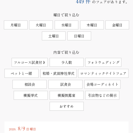
449
件
のフェアがあります。
曜日で絞り込む
月曜日
火曜日
水曜日
木曜日
金曜日
土曜日
日曜日
内容で絞り込む
フルコース試食付き
少人数
フォトウェディング
ペットと一緒
和婚・武田神社挙式
ロマンティックナイトフェア
相談会
試食会
会場コーディネイト
模擬挙式
模擬披露宴
引出物などの展示
おすすめ
8/9
2026.
日曜日