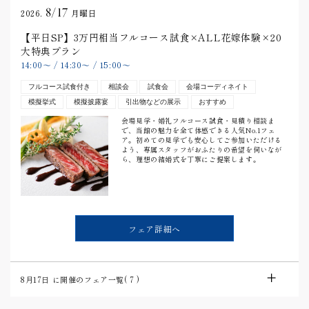
8/17
2026.
月曜日
【平日SP】3万円相当フルコース試食×ALL花嫁体験×20
大特典プラン
14:00
〜
/
14:30
〜
/
15:00
〜
フルコース試食付き
相談会
試食会
会場コーディネイト
模擬挙式
模擬披露宴
引出物などの展示
おすすめ
会場見学・婚礼フルコース試食・見積り相談ま
で、当館の魅力を全て体感できる人気No.1フェ
ア。初めての見学でも安心してご参加いただける
よう、専属スタッフがおふたりの希望を伺いなが
ら、理想の結婚式を丁寧にご提案します。
フェア詳細へ
8月17日
に開催のフェア一覧(
7
)