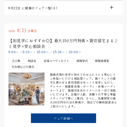
8月22日
に開催のフェア一覧(
6
)
8/23
2026.
日曜日
【初見学におすすめ◎】最大150万円特典×貸切邸宅まるご
と見学×安心相談会
9:00
9:30
15:00
15:30
20:00
〜
/
〜
/
〜
/
〜
/
〜
少人数
相談会
会場コーディネイト
模擬挙式
模擬披露宴
引出物などの展示
結婚式場の見学が初めてのおふたりにも安心して
ご参加いただける相談型フェア。南フランスの邸
宅を思わせる貸切空間をゆっくり見学しながら、
チャペル・披露宴会場・ガーデン・会場コーディ
ネートまで、結婚式当日のイメージを一日で体感
いただけます。日程や人数、見積りの不安も専属
スタッフが丁寧にご案内。さらに、先着限定の最
大150万円分の20大特典や、別日での無料試食会も
ご紹介いたします。
フェア詳細へ