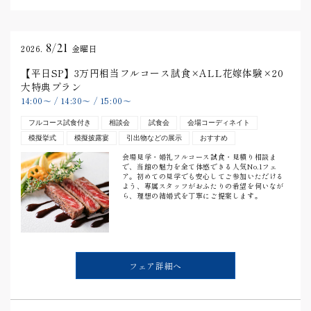
8/21
2026.
金曜日
【平日SP】3万円相当フルコース試食×ALL花嫁体験×20
大特典プラン
14:00
〜
/
14:30
〜
/
15:00
〜
フルコース試食付き
相談会
試食会
会場コーディネイト
模擬挙式
模擬披露宴
引出物などの展示
おすすめ
会場見学・婚礼フルコース試食・見積り相談ま
で、当館の魅力を全て体感できる人気No.1フェ
ア。初めての見学でも安心してご参加いただける
よう、専属スタッフがおふたりの希望を伺いなが
ら、理想の結婚式を丁寧にご提案します。
フェア詳細へ