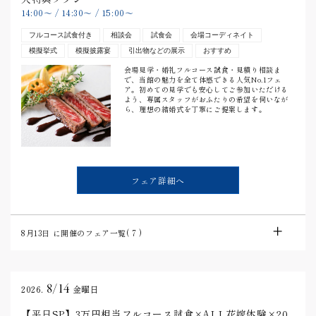
14:00
〜
/
14:30
〜
/
15:00
〜
フルコース試食付き
相談会
試食会
会場コーディネイト
模擬挙式
模擬披露宴
引出物などの展示
おすすめ
会場見学・婚礼フルコース試食・見積り相談ま
で、当館の魅力を全て体感できる人気No.1フェ
ア。初めての見学でも安心してご参加いただける
よう、専属スタッフがおふたりの希望を伺いなが
ら、理想の結婚式を丁寧にご提案します。
フェア詳細へ
8月13日
に開催のフェア一覧(
7
)
8/14
2026.
金曜日
【平日SP】3万円相当フルコース試食×ALL花嫁体験×20