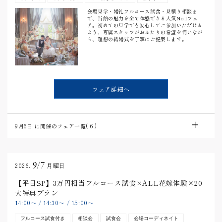
会場見学・婚礼フルコース試食・見積り相談ま
で、当館の魅力を全て体感できる人気No.1フェ
ア。初めての見学でも安心してご参加いただける
よう、専属スタッフがおふたりの希望を伺いなが
ら、理想の結婚式を丁寧にご提案します。
フェア詳細へ
9月6日
に開催のフェア一覧(
6
)
9/7
2026.
月曜日
【平日SP】3万円相当フルコース試食×ALL花嫁体験×20
大特典プラン
14:00
〜
/
14:30
〜
/
15:00
〜
フルコース試食付き
相談会
試食会
会場コーディネイト