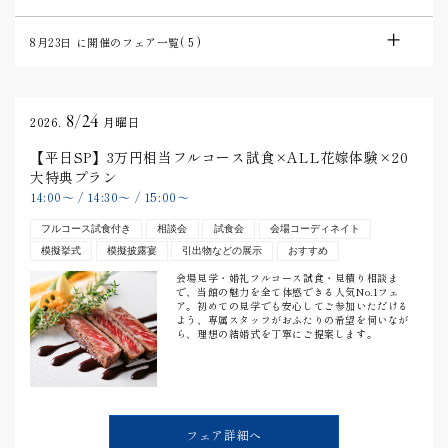
8月23日
に開催のフェア一覧(
5
)
8/24
2026.
月曜日
【平日SP】3万円相当フルコース試食×ALL花嫁体験×20
大特典プラン
14:00
〜
/
14:30
〜
/
15:00
〜
フルコース試食付き
相談会
試食会
会場コーディネイト
模擬挙式
模擬披露宴
引出物などの展示
おすすめ
会場見学・婚礼フルコース試食・見積り相談ま
で、当館の魅力を全て体感できる人気No.1フェ
ア。初めての見学でも安心してご参加いただける
よう、専属スタッフがおふたりの希望を伺いなが
ら、理想の結婚式を丁寧にご提案します。
フェア詳細へ