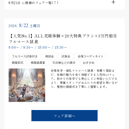
8月21日
に開催のフェア一覧(
7
)
8/22
2026.
土曜日
【人気No.1】ALL花嫁体験×20大特典プラン×3万円相当
フルコース試食
9:00
〜
/
9:30
〜
/
15:00
〜
/
15:30
〜
フルコース試食付き
相談会
試食会
会場コーディネイト
模擬挙式
模擬披露宴
引出物などの展示
おすすめ
会場見学・婚礼フルコース試食・見積り相談ま
で、当館の魅力を全て体感できる人気No.1フェ
ア。初めての見学でも安心してご参加いただける
よう、専属スタッフがおふたりの希望を伺いなが
ら、理想の結婚式を丁寧にご提案します。
フェア詳細へ