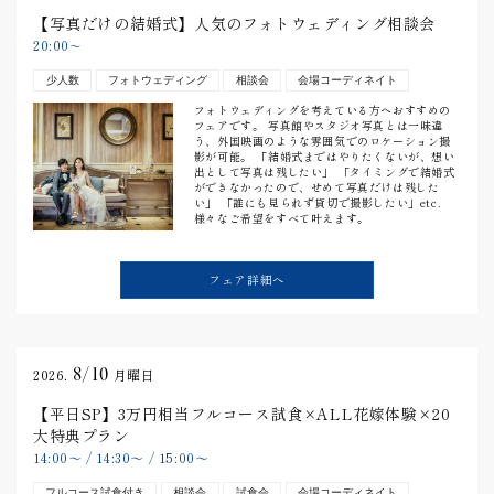
【写真だけの結婚式】人気のフォトウェディング相談会
20:00
〜
少人数
フォトウェディング
相談会
会場コーディネイト
フォトウェディングを考えている方へおすすめの
フェアです。 写真館やスタジオ写真とは一味違
う、外国映画のような雰囲気でのロケーション撮
影が可能。 「結婚式まではやりたくないが、想い
出として写真は残したい」 「タイミングで結婚式
ができなかったので、せめて写真だけは残した
い」 「誰にも見られず貸切で撮影したい」etc.
様々なご希望をすべて叶えます。
フェア詳細へ
8/10
2026.
月曜日
【平日SP】3万円相当フルコース試食×ALL花嫁体験×20
大特典プラン
14:00
〜
/
14:30
〜
/
15:00
〜
フルコース試食付き
相談会
試食会
会場コーディネイト