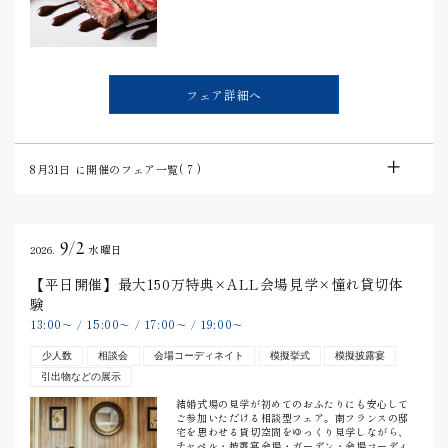
フェア詳細へ
8月31日
に開催のフェア一覧(
7
)
9/2
2026.
水曜日
【平日開催】最大150万特典×ALL会場見学×憧れ貸切体
験
13:00
15:00
17:00
19:00
〜
/
〜
/
〜
/
〜
少人数
相談会
会場コーディネイト
模擬挙式
模擬披露宴
引出物などの展示
結婚式場の見学が初めてのおふたりにも安心して
ご参加いただける相談型フェア。南フランスの邸
宅を思わせる貸切空間をゆっくり見学しながら、
チャペル・披露宴会場・ガーデン・会場コーディ