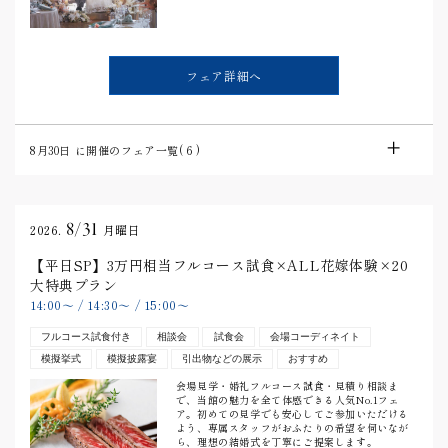
フェア詳細へ
8月30日
に開催のフェア一覧(
6
)
8/31
2026.
月曜日
【平日SP】3万円相当フルコース試食×ALL花嫁体験×20
大特典プラン
14:00
〜
/
14:30
〜
/
15:00
〜
フルコース試食付き
相談会
試食会
会場コーディネイト
模擬挙式
模擬披露宴
引出物などの展示
おすすめ
会場見学・婚礼フルコース試食・見積り相談ま
で、当館の魅力を全て体感できる人気No.1フェ
ア。初めての見学でも安心してご参加いただける
よう、専属スタッフがおふたりの希望を伺いなが
ら、理想の結婚式を丁寧にご提案します。