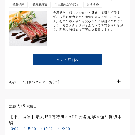
模擬挙式
模擬披露宴
引出物などの展示
おすすめ
会場見学・婚礼フルコース試食・見積り相談ま
で、当館の魅力を全て体感できる人気No.1フェ
ア。初めての見学でも安心してご参加いただける
よう、専属スタッフがおふたりの希望を伺いなが
ら、理想の結婚式を丁寧にご提案します。
フェア詳細へ
9月7日
に開催のフェア一覧(
7
)
9/9
2026.
水曜日
【平日開催】最大150万特典×ALL会場見学×憧れ貸切体
験
13:00
15:00
17:00
19:00
〜
/
〜
/
〜
/
〜