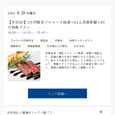
8/20
2026.
木曜日
【平日SP】3万円相当フルコース試食×ALL花嫁体験×20
大特典プラン
14:00
〜
/
14:30
〜
/
15:00
〜
フルコース試食付き
相談会
試食会
会場コーディネイト
模擬挙式
模擬披露宴
引出物などの展示
おすすめ
会場見学・婚礼フルコース試食・見積り相談ま
で、当館の魅力を全て体感できる人気No.1フェ
ア。初めての見学でも安心してご参加いただける
よう、専属スタッフがおふたりの希望を伺いなが
ら、理想の結婚式を丁寧にご提案します。
フェア詳細へ
8月20日
に開催のフェア一覧(
7
)