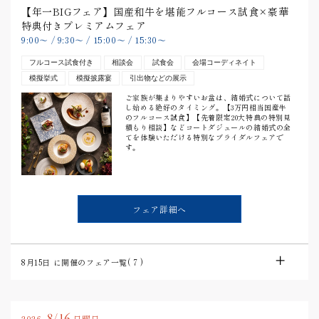
【年一BIGフェア】国産和牛を堪能フルコース試食×豪華
特典付きプレミアムフェア
9:00
〜
/
9:30
〜
/
15:00
〜
/
15:30
〜
フルコース試食付き
相談会
試食会
会場コーディネイト
模擬挙式
模擬披露宴
引出物などの展示
ご家族が集まりやすいお盆は、結婚式について話
し始める絶好のタイミング。【3万円相当国産牛
のフルコース試食】【先着限定20大特典の特別見
積もり相談】などコートダジュールの結婚式の全
てを体験いただける特別なブライダルフェアで
す。
フェア詳細へ
8月15日
に開催のフェア一覧(
7
)
8/16
2026.
日曜日