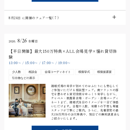
8月24日
に開催のフェア一覧(
7
)
8/26
2026.
水曜日
【平日開催】最大150万特典×ALL会場見学×憧れ貸切体
験
13:00
15:00
17:00
19:00
〜
/
〜
/
〜
/
〜
少人数
相談会
会場コーディネイト
模擬挙式
模擬披露宴
引出物などの展示
結婚式場の見学が初めてのおふたりにも安心して
ご参加いただける相談型フェア。南フランスの邸
宅を思わせる貸切空間をゆっくり見学しながら、
チャペル・披露宴会場・ガーデン・会場コーディ
ネートまで、結婚式当日のイメージを一日で体感
いただけます。日程や人数、見積りの不安も専属
スタッフが丁寧にご案内。さらに、先着限定の最
大150万円分の20大特典や、別日での無料試食会も
ご紹介いたします。