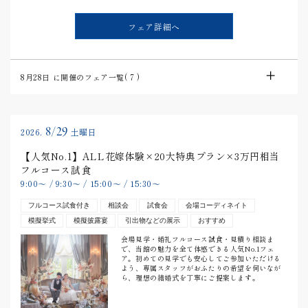
フェア詳細へ
8月28日
に開催のフェア一覧(
7
)
8/29
2026.
土曜日
【人気No.1】ALL花嫁体験×20大特典プラン×3万円相当
フルコース試食
9:00
〜
/
9:30
〜
/
15:00
〜
/
15:30
〜
フルコース試食付き
相談会
試食会
会場コーディネイト
模擬挙式
模擬披露宴
引出物などの展示
おすすめ
会場見学・婚礼フルコース試食・見積り相談ま
で、当館の魅力を全て体感できる人気No.1フェ
ア。初めての見学でも安心してご参加いただける
よう、専属スタッフがおふたりの希望を伺いなが
ら、理想の結婚式を丁寧にご提案します。