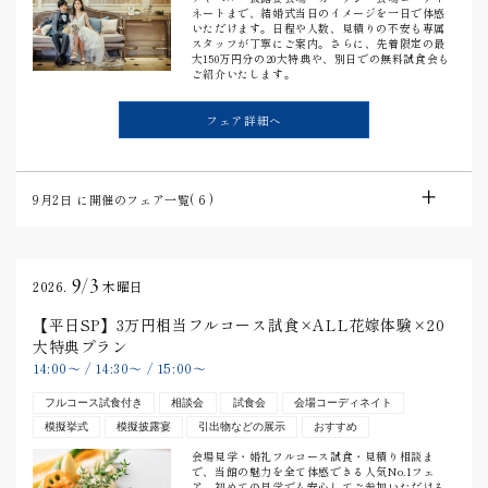
ネートまで、結婚式当日のイメージを一日で体感
いただけます。日程や人数、見積りの不安も専属
スタッフが丁寧にご案内。さらに、先着限定の最
大150万円分の20大特典や、別日での無料試食会も
ご紹介いたします。
フェア詳細へ
9月2日
に開催のフェア一覧(
6
)
9/3
2026.
木曜日
【平日SP】3万円相当フルコース試食×ALL花嫁体験×20
大特典プラン
14:00
〜
/
14:30
〜
/
15:00
〜
フルコース試食付き
相談会
試食会
会場コーディネイト
模擬挙式
模擬披露宴
引出物などの展示
おすすめ
会場見学・婚礼フルコース試食・見積り相談ま
で、当館の魅力を全て体感できる人気No.1フェ
ア。初めての見学でも安心してご参加いただける