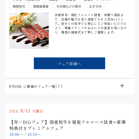
模擬挙式
模擬披露宴
引出物などの展示
おすすめ
会場見学・婚礼フルコース試食・見積り相談ま
で、当館の魅力を全て体感できる人気No.1フェ
ア。初めての見学でも安心してご参加いただける
よう、専属スタッフがおふたりの希望を伺いなが
ら、理想の結婚式を丁寧にご提案します。
フェア詳細へ
8月10日
に開催のフェア一覧(
7
)
8/11
2026.
火曜日
【年一BIGフェア】国産和牛を堪能フルコース試食×豪華
特典付きプレミアムフェア
15:00
〜
/
15:30
〜