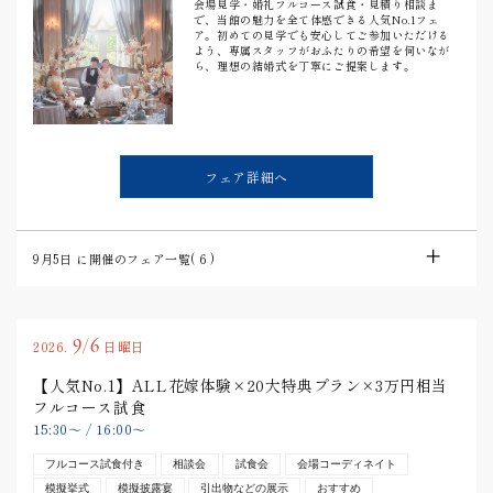
会場見学・婚礼フルコース試食・見積り相談ま
で、当館の魅力を全て体感できる人気No.1フェ
ア。初めての見学でも安心してご参加いただける
よう、専属スタッフがおふたりの希望を伺いなが
ら、理想の結婚式を丁寧にご提案します。
フェア詳細へ
9月5日
に開催のフェア一覧(
6
)
9/6
2026.
日曜日
【人気No.1】ALL花嫁体験×20大特典プラン×3万円相当
フルコース試食
15:30
〜
/
16:00
〜
フルコース試食付き
相談会
試食会
会場コーディネイト
模擬挙式
模擬披露宴
引出物などの展示
おすすめ