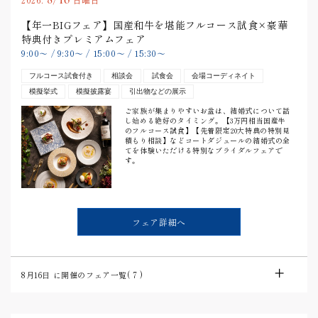
【年一BIGフェア】国産和牛を堪能フルコース試食×豪華
特典付きプレミアムフェア
9:00
〜
/
9:30
〜
/
15:00
〜
/
15:30
〜
フルコース試食付き
相談会
試食会
会場コーディネイト
模擬挙式
模擬披露宴
引出物などの展示
ご家族が集まりやすいお盆は、結婚式について話
し始める絶好のタイミング。【3万円相当国産牛
のフルコース試食】【先着限定20大特典の特別見
積もり相談】などコートダジュールの結婚式の全
てを体験いただける特別なブライダルフェアで
す。
フェア詳細へ
8月16日
に開催のフェア一覧(
7
)