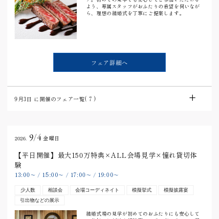
よう、専属スタッフがおふたりの希望を伺いなが
ら、理想の結婚式を丁寧にご提案します。
フェア詳細へ
9月3日
に開催のフェア一覧(
7
)
9/4
2026.
金曜日
【平日開催】最大150万特典×ALL会場見学×憧れ貸切体
験
13:00
15:00
17:00
19:00
〜
/
〜
/
〜
/
〜
少人数
相談会
会場コーディネイト
模擬挙式
模擬披露宴
引出物などの展示
結婚式場の見学が初めてのおふたりにも安心して