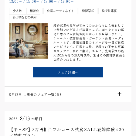
13:00
15:00
17:00
19:00
〜
/
〜
/
〜
/
〜
少人数
相談会
会場コーディネイト
模擬挙式
模擬披露宴
引出物などの展示
結婚式場の見学が初めてのおふたりにも安心して
ご参加いただける相談型フェア。南フランスの邸
宅を思わせる貸切空間をゆっくり見学しながら、
チャペル・披露宴会場・ガーデン・会場コーディ
ネートまで、結婚式当日のイメージを一日で体感
いただけます。日程や人数、見積りの不安も専属
スタッフが丁寧にご案内。さらに、先着限定の最
大150万円分の20大特典や、別日での無料試食会も
ご紹介いたします。
フェア詳細へ
8月12日
に開催のフェア一覧(
6
)
8/13
2026.
木曜日
【平日SP】3万円相当フルコース試食×ALL花嫁体験×20
大特典プラン