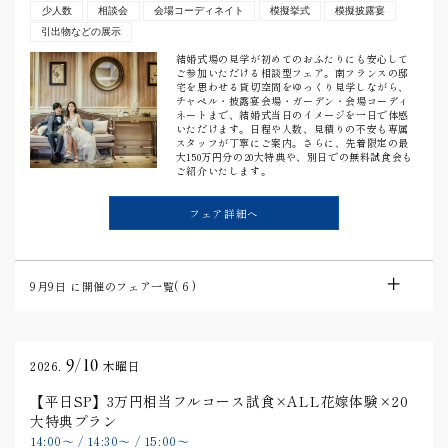
少人数
相談会
会場コーディネイト
模擬挙式
模擬披露宴
引出物などの展示
結婚式場の見学が初めてのおふたりにも安心して
ご参加いただける相談型フェア。南フランスの邸
宅を思わせる貸切空間をゆっくり見学しながら、
チャペル・披露宴会場・ガーデン・会場コーディ
ネートまで、結婚式当日のイメージを一日で体感
いただけます。日程や人数、見積りの不安も専属
スタッフが丁寧にご案内。さらに、先着限定の最
大150万円分の20大特典や、別日での無料試食会も
ご紹介いたします。
フェア詳細へ
9月9日
に開催のフェア一覧(
6
)
9/10
2026.
木曜日
【平日SP】3万円相当フルコース試食×ALL花嫁体験×20
大特典プラン
14:00
〜
/
14:30
〜
/
15:00
〜