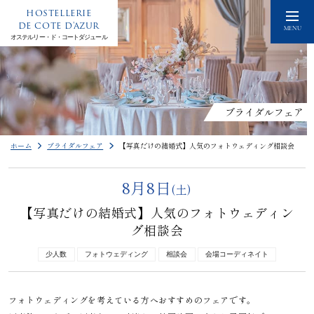
HOSTELLERIE
DE COTE D'AZUR
MENU
オステルリー・ド・コートダジュール
ブライダルフェア
ホーム
ブライダルフェア
【写真だけの結婚式】人気のフォトウェディング相談会
8月8日
(土)
【写真だけの結婚式】人気のフォトウェディン
グ相談会
少人数
フォトウェディング
相談会
会場コーディネイト
フォトウェディングを考えている方へおすすめのフェアです。