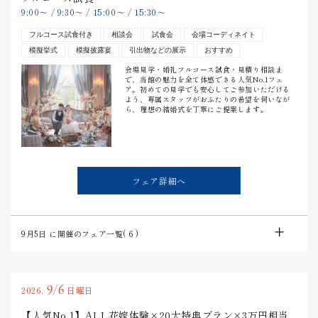
9:00
〜
/
9:30
〜
/
15:00
〜
/
15:30
〜
フルコース試食付き
相談会
試食会
会場コーディネイト
模擬挙式
模擬披露宴
引出物などの展示
おすすめ
会場見学・婚礼フルコース試食・見積り相談ま
で、当館の魅力を全て体感できる人気No.1フェ
ア。初めての見学でも安心してご参加いただける
よう、専属スタッフがおふたりの希望を伺いなが
ら、理想の結婚式を丁寧にご提案します。
フェア詳細へ
9月5日
に開催のフェア一覧(
6
)
9/6
2026.
日曜日
【人気No.1】ALL花嫁体験×20大特典プラン×3万円相当