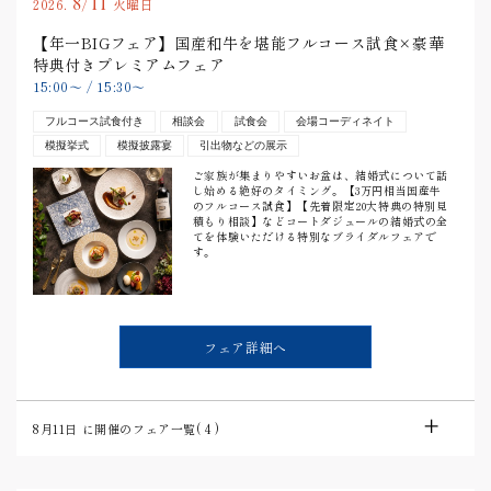
8/11
2026.
火曜日
【年一BIGフェア】国産和牛を堪能フルコース試食×豪華
特典付きプレミアムフェア
15:00
〜
/
15:30
〜
フルコース試食付き
相談会
試食会
会場コーディネイト
模擬挙式
模擬披露宴
引出物などの展示
ご家族が集まりやすいお盆は、結婚式について話
し始める絶好のタイミング。【3万円相当国産牛
のフルコース試食】【先着限定20大特典の特別見
積もり相談】などコートダジュールの結婚式の全
てを体験いただける特別なブライダルフェアで
す。
フェア詳細へ
8月11日
に開催のフェア一覧(
4
)