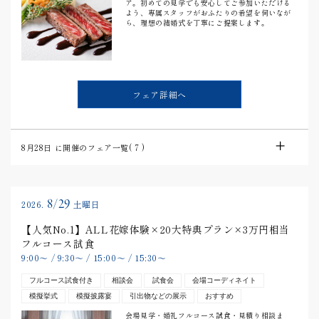
ア。初めての見学でも安心してご参加いただける
よう、専属スタッフがおふたりの希望を伺いなが
ら、理想の結婚式を丁寧にご提案します。
フェア詳細へ
8月28日
に開催のフェア一覧(
7
)
8/29
2026.
土曜日
【人気No.1】ALL花嫁体験×20大特典プラン×3万円相当
フルコース試食
9:00
〜
/
9:30
〜
/
15:00
〜
/
15:30
〜
フルコース試食付き
相談会
試食会
会場コーディネイト
模擬挙式
模擬披露宴
引出物などの展示
おすすめ
会場見学・婚礼フルコース試食・見積り相談ま