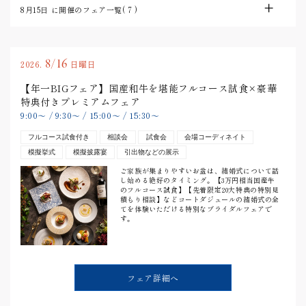
8月15日
に開催のフェア一覧(
7
)
8/16
2026.
日曜日
【年一BIGフェア】国産和牛を堪能フルコース試食×豪華
特典付きプレミアムフェア
9:00
〜
/
9:30
〜
/
15:00
〜
/
15:30
〜
フルコース試食付き
相談会
試食会
会場コーディネイト
模擬挙式
模擬披露宴
引出物などの展示
ご家族が集まりやすいお盆は、結婚式について話
し始める絶好のタイミング。【3万円相当国産牛
のフルコース試食】【先着限定20大特典の特別見
積もり相談】などコートダジュールの結婚式の全
てを体験いただける特別なブライダルフェアで
す。
フェア詳細へ