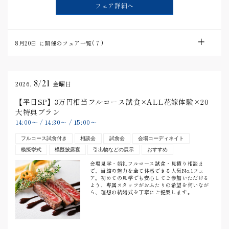
フェア詳細へ
8月20日
に開催のフェア一覧(
7
)
8/21
2026.
金曜日
【平日SP】3万円相当フルコース試食×ALL花嫁体験×20
大特典プラン
14:00
〜
/
14:30
〜
/
15:00
〜
フルコース試食付き
相談会
試食会
会場コーディネイト
模擬挙式
模擬披露宴
引出物などの展示
おすすめ
会場見学・婚礼フルコース試食・見積り相談ま
で、当館の魅力を全て体感できる人気No.1フェ
ア。初めての見学でも安心してご参加いただける
よう、専属スタッフがおふたりの希望を伺いなが
ら、理想の結婚式を丁寧にご提案します。