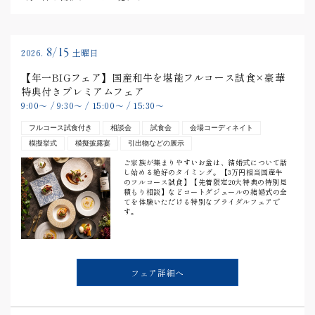
8/15
2026.
土曜日
【年一BIGフェア】国産和牛を堪能フルコース試食×豪華
特典付きプレミアムフェア
9:00
〜
/
9:30
〜
/
15:00
〜
/
15:30
〜
フルコース試食付き
相談会
試食会
会場コーディネイト
模擬挙式
模擬披露宴
引出物などの展示
ご家族が集まりやすいお盆は、結婚式について話
し始める絶好のタイミング。【3万円相当国産牛
のフルコース試食】【先着限定20大特典の特別見
積もり相談】などコートダジュールの結婚式の全
てを体験いただける特別なブライダルフェアで
す。
フェア詳細へ