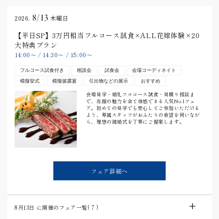
8/13
2026.
木曜日
【平日SP】3万円相当フルコース試食×ALL花嫁体験×20
大特典プラン
14:00
〜
/
14:30
〜
/
15:00
〜
フルコース試食付き
相談会
試食会
会場コーディネイト
模擬挙式
模擬披露宴
引出物などの展示
おすすめ
会場見学・婚礼フルコース試食・見積り相談ま
で、当館の魅力を全て体感できる人気No.1フェ
ア。初めての見学でも安心してご参加いただける
よう、専属スタッフがおふたりの希望を伺いなが
ら、理想の結婚式を丁寧にご提案します。
フェア詳細へ
8月13日
に開催のフェア一覧(
7
)