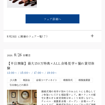
フェア詳細へ
8月24日
に開催のフェア一覧(
7
)
8/26
2026.
水曜日
【平日開催】最大150万特典×ALL会場見学×憧れ貸切体
験
13:00
15:00
17:00
19:00
〜
/
〜
/
〜
/
〜
少人数
相談会
会場コーディネイト
模擬挙式
模擬披露宴
引出物などの展示
結婚式場の見学が初めてのおふたりにも安心して
ご参加いただける相談型フェア。南フランスの邸
宅を思わせる貸切空間をゆっくり見学しながら、
チャペル・披露宴会場・ガーデン・会場コーディ
ネートまで、結婚式当日のイメージを一日で体感