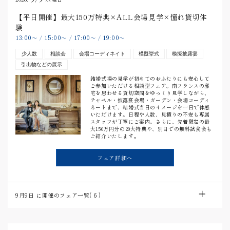
【平日開催】最大150万特典×ALL会場見学×憧れ貸切体
験
13:00
15:00
17:00
19:00
〜
/
〜
/
〜
/
〜
少人数
相談会
会場コーディネイト
模擬挙式
模擬披露宴
引出物などの展示
結婚式場の見学が初めてのおふたりにも安心して
ご参加いただける相談型フェア。南フランスの邸
宅を思わせる貸切空間をゆっくり見学しながら、
チャペル・披露宴会場・ガーデン・会場コーディ
ネートまで、結婚式当日のイメージを一日で体感
いただけます。日程や人数、見積りの不安も専属
スタッフが丁寧にご案内。さらに、先着限定の最
大150万円分の20大特典や、別日での無料試食会も
ご紹介いたします。
フェア詳細へ
9月9日
に開催のフェア一覧(
6
)