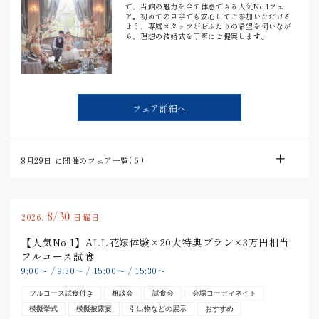
で、当館の魅力を全て体感できる人気No.1フェ
ア。初めての見学でも安心してご参加いただける
よう、専属スタッフがおふたりの希望を伺いなが
ら、理想の結婚式を丁寧にご提案します。
フェア詳細へ
8月29日
に開催のフェア一覧(
6
)
8/30
2026.
日曜日
【人気No.1】ALL花嫁体験×20大特典プラン×3万円相当
フルコース試食
9:00
〜
/
9:30
〜
/
15:00
〜
/
15:30
〜
フルコース試食付き
相談会
試食会
会場コーディネイト
模擬挙式
模擬披露宴
引出物などの展示
おすすめ