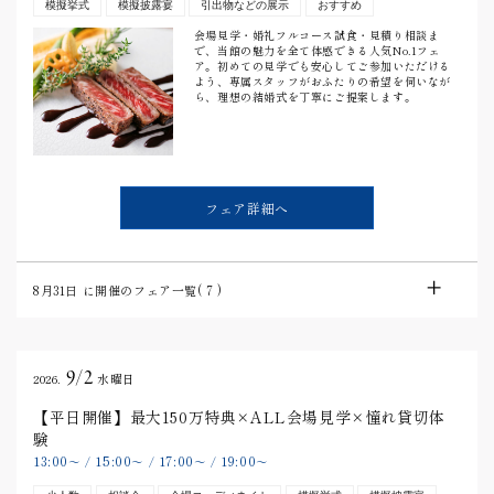
模擬挙式
模擬披露宴
引出物などの展示
おすすめ
会場見学・婚礼フルコース試食・見積り相談ま
で、当館の魅力を全て体感できる人気No.1フェ
ア。初めての見学でも安心してご参加いただける
よう、専属スタッフがおふたりの希望を伺いなが
ら、理想の結婚式を丁寧にご提案します。
フェア詳細へ
8月31日
に開催のフェア一覧(
7
)
9/2
2026.
水曜日
【平日開催】最大150万特典×ALL会場見学×憧れ貸切体
験
13:00
15:00
17:00
19:00
〜
/
〜
/
〜
/
〜