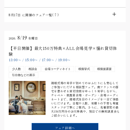
8月17日
に開催のフェア一覧(
7
)
8/19
2026.
水曜日
【平日開催】最大150万特典×ALL会場見学×憧れ貸切体
験
13:00
15:00
17:00
19:00
〜
/
〜
/
〜
/
〜
少人数
相談会
会場コーディネイト
模擬挙式
模擬披露宴
引出物などの展示
結婚式場の見学が初めてのおふたりにも安心して
ご参加いただける相談型フェア。南フランスの邸
宅を思わせる貸切空間をゆっくり見学しながら、
チャペル・披露宴会場・ガーデン・会場コーディ
ネートまで、結婚式当日のイメージを一日で体感
いただけます。日程や人数、見積りの不安も専属
スタッフが丁寧にご案内。さらに、先着限定の最
大150万円分の20大特典や、別日での無料試食会も
ご紹介いたします。
フェア詳細へ