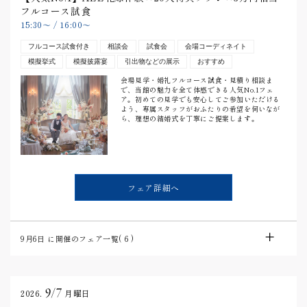
フルコース試食
15:30
〜
/
16:00
〜
フルコース試食付き
相談会
試食会
会場コーディネイト
模擬挙式
模擬披露宴
引出物などの展示
おすすめ
会場見学・婚礼フルコース試食・見積り相談ま
で、当館の魅力を全て体感できる人気No.1フェ
ア。初めての見学でも安心してご参加いただける
よう、専属スタッフがおふたりの希望を伺いなが
ら、理想の結婚式を丁寧にご提案します。
フェア詳細へ
9月6日
に開催のフェア一覧(
6
)
9/7
2026.
月曜日