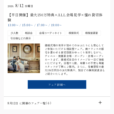
8/12
2026.
水曜日
【平日開催】最大150万特典×ALL会場見学×憧れ貸切体
験
13:00
15:00
17:00
19:00
〜
/
〜
/
〜
/
〜
少人数
相談会
会場コーディネイト
模擬挙式
模擬披露宴
引出物などの展示
結婚式場の見学が初めてのおふたりにも安心して
ご参加いただける相談型フェア。南フランスの邸
宅を思わせる貸切空間をゆっくり見学しながら、
チャペル・披露宴会場・ガーデン・会場コーディ
ネートまで、結婚式当日のイメージを一日で体感
いただけます。日程や人数、見積りの不安も専属
スタッフが丁寧にご案内。さらに、先着限定の最
大150万円分の20大特典や、別日での無料試食会も
ご紹介いたします。
フェア詳細へ
8月12日
に開催のフェア一覧(
6
)