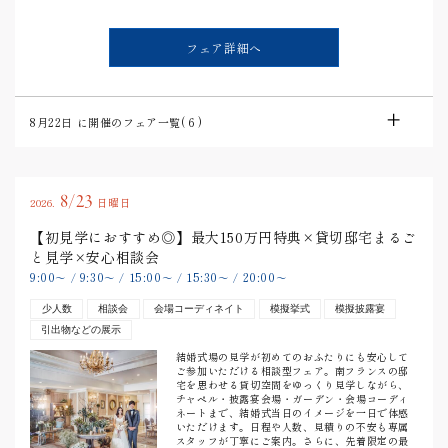
フェア詳細へ
8月22日
に開催のフェア一覧(
6
)
8/23
2026.
日曜日
【初見学におすすめ◎】最大150万円特典×貸切邸宅まるご
と見学×安心相談会
9:00
9:30
15:00
15:30
20:00
〜
/
〜
/
〜
/
〜
/
〜
少人数
相談会
会場コーディネイト
模擬挙式
模擬披露宴
引出物などの展示
結婚式場の見学が初めてのおふたりにも安心して
ご参加いただける相談型フェア。南フランスの邸
宅を思わせる貸切空間をゆっくり見学しながら、
チャペル・披露宴会場・ガーデン・会場コーディ
ネートまで、結婚式当日のイメージを一日で体感
いただけます。日程や人数、見積りの不安も専属
スタッフが丁寧にご案内。さらに、先着限定の最