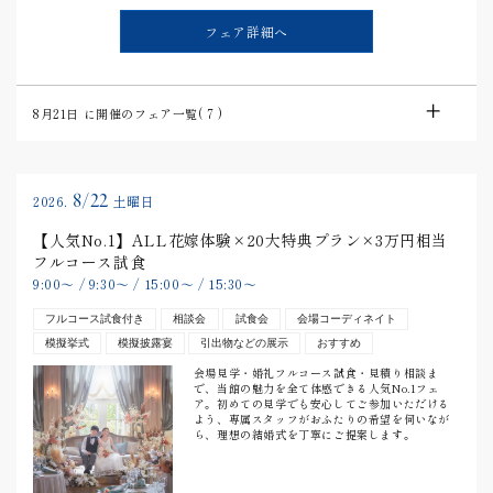
フェア詳細へ
8月21日
に開催のフェア一覧(
7
)
8/22
2026.
土曜日
【人気No.1】ALL花嫁体験×20大特典プラン×3万円相当
フルコース試食
9:00
〜
/
9:30
〜
/
15:00
〜
/
15:30
〜
フルコース試食付き
相談会
試食会
会場コーディネイト
模擬挙式
模擬披露宴
引出物などの展示
おすすめ
会場見学・婚礼フルコース試食・見積り相談ま
で、当館の魅力を全て体感できる人気No.1フェ
ア。初めての見学でも安心してご参加いただける
よう、専属スタッフがおふたりの希望を伺いなが
ら、理想の結婚式を丁寧にご提案します。