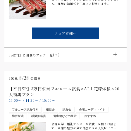
ら、理想の結婚式を丁寧にご提案します。
フェア詳細へ
8月27日
に開催のフェア一覧(
7
)
8/28
2026.
金曜日
【平日SP】3万円相当フルコース試食×ALL花嫁体験×20
大特典プラン
14:00
〜
/
14:30
〜
/
15:00
〜
フルコース試食付き
相談会
試食会
会場コーディネイト
模擬挙式
模擬披露宴
引出物などの展示
おすすめ
会場見学・婚礼フルコース試食・見積り相談ま
で、当館の魅力を全て体感できる人気No.1フェ