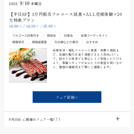
9/10
2026.
木曜日
【平日SP】3万円相当フルコース試食×ALL花嫁体験×20
大特典プラン
14:00
〜
/
14:30
〜
/
15:00
〜
フルコース試食付き
相談会
試食会
会場コーディネイト
模擬挙式
模擬披露宴
引出物などの展示
おすすめ
会場見学・婚礼フルコース試食・見積り相談ま
で、当館の魅力を全て体感できる人気No.1フェ
ア。初めての見学でも安心してご参加いただける
よう、専属スタッフがおふたりの希望を伺いなが
ら、理想の結婚式を丁寧にご提案します。
フェア詳細へ
9月10日
に開催のフェア一覧(
7
)