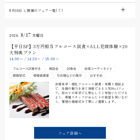
8月16日
に開催のフェア一覧(
7
)
8/17
2026.
月曜日
【平日SP】3万円相当フルコース試食×ALL花嫁体験×20
大特典プラン
14:00
〜
/
14:30
〜
/
15:00
〜
フルコース試食付き
相談会
試食会
会場コーディネイト
模擬挙式
模擬披露宴
引出物などの展示
おすすめ
会場見学・婚礼フルコース試食・見積り相談ま
で、当館の魅力を全て体感できる人気No.1フェ
ア。初めての見学でも安心してご参加いただける
よう、専属スタッフがおふたりの希望を伺いなが
ら、理想の結婚式を丁寧にご提案します。
フェア詳細へ