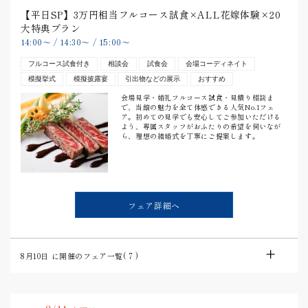
【平日SP】3万円相当フルコース試食×ALL花嫁体験×20
大特典プラン
14:00
〜
/
14:30
〜
/
15:00
〜
フルコース試食付き
相談会
試食会
会場コーディネイト
模擬挙式
模擬披露宴
引出物などの展示
おすすめ
会場見学・婚礼フルコース試食・見積り相談ま
で、当館の魅力を全て体感できる人気No.1フェ
ア。初めての見学でも安心してご参加いただける
よう、専属スタッフがおふたりの希望を伺いなが
ら、理想の結婚式を丁寧にご提案します。
フェア詳細へ
8月10日
に開催のフェア一覧(
7
)