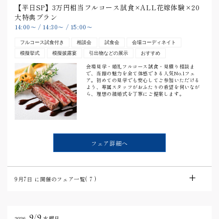
【平日SP】3万円相当フルコース試食×ALL花嫁体験×20
大特典プラン
14:00
〜
/
14:30
〜
/
15:00
〜
フルコース試食付き
相談会
試食会
会場コーディネイト
模擬挙式
模擬披露宴
引出物などの展示
おすすめ
会場見学・婚礼フルコース試食・見積り相談ま
で、当館の魅力を全て体感できる人気No.1フェ
ア。初めての見学でも安心してご参加いただける
よう、専属スタッフがおふたりの希望を伺いなが
ら、理想の結婚式を丁寧にご提案します。
フェア詳細へ
9月7日
に開催のフェア一覧(
7
)
9/9
2026.
水曜日