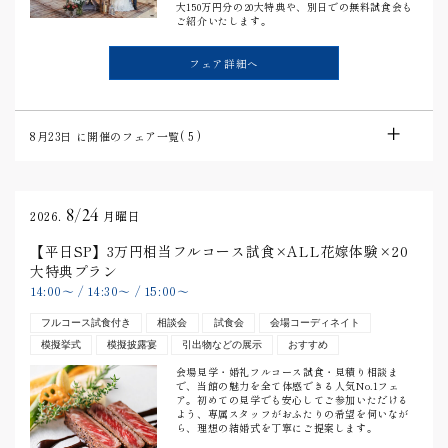
大150万円分の20大特典や、別日での無料試食会も
ご紹介いたします。
フェア詳細へ
8月23日
に開催のフェア一覧(
5
)
8/24
2026.
月曜日
【平日SP】3万円相当フルコース試食×ALL花嫁体験×20
大特典プラン
14:00
〜
/
14:30
〜
/
15:00
〜
フルコース試食付き
相談会
試食会
会場コーディネイト
模擬挙式
模擬披露宴
引出物などの展示
おすすめ
会場見学・婚礼フルコース試食・見積り相談ま
で、当館の魅力を全て体感できる人気No.1フェ
ア。初めての見学でも安心してご参加いただける
よう、専属スタッフがおふたりの希望を伺いなが
ら、理想の結婚式を丁寧にご提案します。