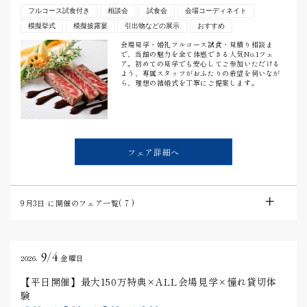
フルコース試食付き
相談会
試食会
会場コーディネイト
模擬挙式
模擬披露宴
引出物などの展示
おすすめ
会場見学・婚礼フルコース試食・見積り相談ま
で、当館の魅力を全て体感できる人気No.1フェ
ア。初めての見学でも安心してご参加いただける
よう、専属スタッフがおふたりの希望を伺いなが
ら、理想の結婚式を丁寧にご提案します。
フェア詳細へ
9月3日
に開催のフェア一覧(
7
)
9/4
2026.
金曜日
【平日開催】最大150万特典×ALL会場見学×憧れ貸切体
験