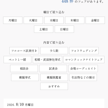
448
件
のフェアがあります。
曜日で絞り込む
月曜日
火曜日
水曜日
木曜日
金曜日
土曜日
日曜日
内容で絞り込む
フルコース試食付き
少人数
フォトウェディング
ペットと一緒
和婚・武田神社挙式
ロマンティックナイトフェア
相談会
試食会
会場コーディネイト
模擬挙式
模擬披露宴
引出物などの展示
おすすめ
8/10
2026.
月曜日