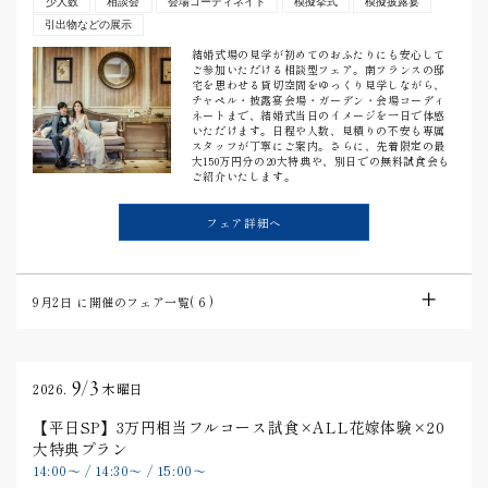
少人数
相談会
会場コーディネイト
模擬挙式
模擬披露宴
引出物などの展示
結婚式場の見学が初めてのおふたりにも安心して
ご参加いただける相談型フェア。南フランスの邸
宅を思わせる貸切空間をゆっくり見学しながら、
チャペル・披露宴会場・ガーデン・会場コーディ
ネートまで、結婚式当日のイメージを一日で体感
いただけます。日程や人数、見積りの不安も専属
スタッフが丁寧にご案内。さらに、先着限定の最
大150万円分の20大特典や、別日での無料試食会も
ご紹介いたします。
フェア詳細へ
9月2日
に開催のフェア一覧(
6
)
9/3
2026.
木曜日
【平日SP】3万円相当フルコース試食×ALL花嫁体験×20
大特典プラン
14:00
〜
/
14:30
〜
/
15:00
〜