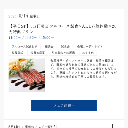
8/14
2026.
金曜日
【平日SP】3万円相当フルコース試食×ALL花嫁体験×20
大特典プラン
14:00
〜
/
14:30
〜
/
15:00
〜
フルコース試食付き
相談会
試食会
会場コーディネイト
模擬挙式
模擬披露宴
引出物などの展示
おすすめ
会場見学・婚礼フルコース試食・見積り相談ま
で、当館の魅力を全て体感できる人気No.1フェ
ア。初めての見学でも安心してご参加いただける
よう、専属スタッフがおふたりの希望を伺いなが
ら、理想の結婚式を丁寧にご提案します。
フェア詳細へ
8月14日
に開催のフェア一覧(
7
)