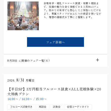
会場見学・婚礼フルコース試食・見積り相談ま
で、当館の魅力を全て体感できる人気No.1フェ
ア。初めての見学でも安心してご参加いただける
よう、専属スタッフがおふたりの希望を伺いなが
ら、理想の結婚式を丁寧にご提案します。
フェア詳細へ
8月30日
に開催のフェア一覧(
6
)
8/31
2026.
月曜日
【平日SP】3万円相当フルコース試食×ALL花嫁体験×20
大特典プラン
14:00
〜
/
14:30
〜
/
15:00
〜
フルコース試食付き
相談会
試食会
会場コーディネイト