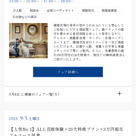
13:00
15:00
17:00
19:00
〜
/
〜
/
〜
/
〜
少人数
相談会
会場コーディネイト
模擬挙式
模擬披露宴
引出物などの展示
結婚式場の見学が初めてのおふたりにも安心して
ご参加いただける相談型フェア。南フランスの邸
宅を思わせる貸切空間をゆっくり見学しながら、
チャペル・披露宴会場・ガーデン・会場コーディ
ネートまで、結婚式当日のイメージを一日で体感
いただけます。日程や人数、見積りの不安も専属
スタッフが丁寧にご案内。さらに、先着限定の最
大150万円分の20大特典や、別日での無料試食会も
ご紹介いたします。
フェア詳細へ
9月4日
に開催のフェア一覧(
6
)
9/5
2026.
土曜日
【人気No.1】ALL花嫁体験×20大特典プラン×3万円相当
フルコース試食