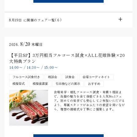
8月19日
に開催のフェア一覧(
6
)
8/20
2026.
木曜日
【平日SP】3万円相当フルコース試食×ALL花嫁体験×20
大特典プラン
14:00
〜
/
14:30
〜
/
15:00
〜
フルコース試食付き
相談会
試食会
会場コーディネイト
模擬挙式
模擬披露宴
引出物などの展示
おすすめ
会場見学・婚礼フルコース試食・見積り相談ま
で、当館の魅力を全て体感できる人気No.1フェ
ア。初めての見学でも安心してご参加いただける
よう、専属スタッフがおふたりの希望を伺いなが
ら、理想の結婚式を丁寧にご提案します。