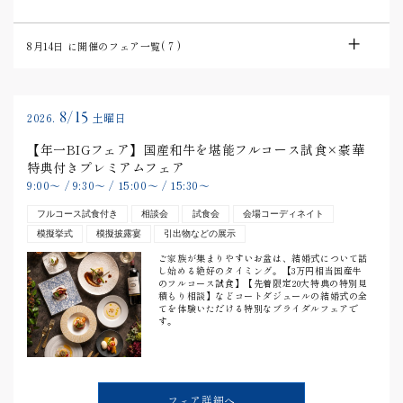
8月14日
に開催のフェア一覧(
7
)
8/15
2026.
土曜日
【年一BIGフェア】国産和牛を堪能フルコース試食×豪華
特典付きプレミアムフェア
9:00
〜
/
9:30
〜
/
15:00
〜
/
15:30
〜
フルコース試食付き
相談会
試食会
会場コーディネイト
模擬挙式
模擬披露宴
引出物などの展示
ご家族が集まりやすいお盆は、結婚式について話
し始める絶好のタイミング。【3万円相当国産牛
のフルコース試食】【先着限定20大特典の特別見
積もり相談】などコートダジュールの結婚式の全
てを体験いただける特別なブライダルフェアで
す。
フェア詳細へ