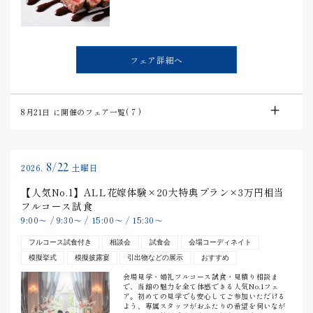
フェア詳細へ
8月21日
に開催のフェア一覧(
7
)
8/22
2026.
土曜日
【人気No.1】ALL花嫁体験×20大特典プラン×3万円相当
フルコース試食
9:00
〜
/
9:30
〜
/
15:00
〜
/
15:30
〜
フルコース試食付き
相談会
試食会
会場コーディネイト
模擬挙式
模擬披露宴
引出物などの展示
おすすめ
会場見学・婚礼フルコース試食・見積り相談ま
で、当館の魅力を全て体感できる人気No.1フェ
ア。初めての見学でも安心してご参加いただける
よう、専属スタッフがおふたりの希望を伺いなが