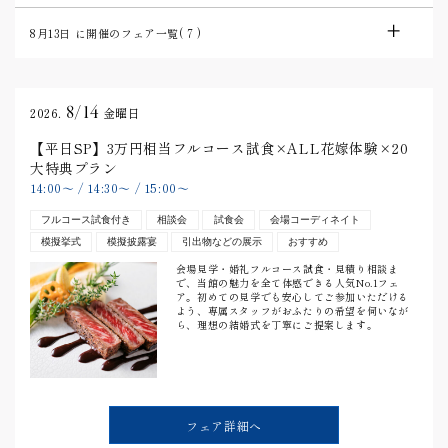
8月13日
に開催のフェア一覧(
7
)
8/14
2026.
金曜日
【平日SP】3万円相当フルコース試食×ALL花嫁体験×20
大特典プラン
14:00
〜
/
14:30
〜
/
15:00
〜
フルコース試食付き
相談会
試食会
会場コーディネイト
模擬挙式
模擬披露宴
引出物などの展示
おすすめ
会場見学・婚礼フルコース試食・見積り相談ま
で、当館の魅力を全て体感できる人気No.1フェ
ア。初めての見学でも安心してご参加いただける
よう、専属スタッフがおふたりの希望を伺いなが
ら、理想の結婚式を丁寧にご提案します。
フェア詳細へ