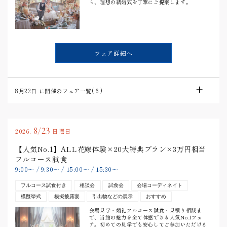
ら、理想の結婚式を丁寧にご提案します。
フェア詳細へ
8月22日
に開催のフェア一覧(
6
)
8/23
2026.
日曜日
【人気No.1】ALL花嫁体験×20大特典プラン×3万円相当
フルコース試食
9:00
〜
/
9:30
〜
/
15:00
〜
/
15:30
〜
フルコース試食付き
相談会
試食会
会場コーディネイト
模擬挙式
模擬披露宴
引出物などの展示
おすすめ
会場見学・婚礼フルコース試食・見積り相談ま
で、当館の魅力を全て体感できる人気No.1フェ
ア。初めての見学でも安心してご参加いただける