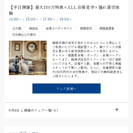
【平日開催】最大150万特典×ALL会場見学×憧れ貸切体
験
13:00
15:00
17:00
19:00
〜
/
〜
/
〜
/
〜
少人数
相談会
会場コーディネイト
模擬挙式
模擬披露宴
引出物などの展示
結婚式場の見学が初めてのおふたりにも安心して
ご参加いただける相談型フェア。南フランスの邸
宅を思わせる貸切空間をゆっくり見学しながら、
チャペル・披露宴会場・ガーデン・会場コーディ
ネートまで、結婚式当日のイメージを一日で体感
いただけます。日程や人数、見積りの不安も専属
スタッフが丁寧にご案内。さらに、先着限定の最
大150万円分の20大特典や、別日での無料試食会も
ご紹介いたします。
フェア詳細へ
9月4日
に開催のフェア一覧(
6
)