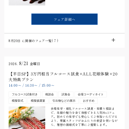
フェア詳細へ
8月20日
に開催のフェア一覧(
7
)
8/21
2026.
金曜日
【平日SP】3万円相当フルコース試食×ALL花嫁体験×20
大特典プラン
14:00
〜
/
14:30
〜
/
15:00
〜
フルコース試食付き
相談会
試食会
会場コーディネイト
模擬挙式
模擬披露宴
引出物などの展示
おすすめ
会場見学・婚礼フルコース試食・見積り相談ま
で、当館の魅力を全て体感できる人気No.1フェ
ア。初めての見学でも安心してご参加いただける
よう、専属スタッフがおふたりの希望を伺いなが
ら、理想の結婚式を丁寧にご提案します。