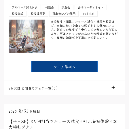
フルコース試食付き
相談会
試食会
会場コーディネイト
模擬挙式
模擬披露宴
引出物などの展示
おすすめ
会場見学・婚礼フルコース試食・見積り相談ま
で、当館の魅力を全て体感できる人気No.1フェ
ア。初めての見学でも安心してご参加いただける
よう、専属スタッフがおふたりの希望を伺いなが
ら、理想の結婚式を丁寧にご提案します。
フェア詳細へ
8月30日
に開催のフェア一覧(
6
)
8/31
2026.
月曜日
【平日SP】3万円相当フルコース試食×ALL花嫁体験×20
大特典プラン