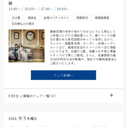
験
13:00
15:00
17:00
19:00
〜
/
〜
/
〜
/
〜
少人数
相談会
会場コーディネイト
模擬挙式
模擬披露宴
引出物などの展示
結婚式場の見学が初めてのおふたりにも安心して
ご参加いただける相談型フェア。南フランスの邸
宅を思わせる貸切空間をゆっくり見学しながら、
チャペル・披露宴会場・ガーデン・会場コーディ
ネートまで、結婚式当日のイメージを一日で体感
いただけます。日程や人数、見積りの不安も専属
スタッフが丁寧にご案内。さらに、先着限定の最
大150万円分の20大特典や、別日での無料試食会も
ご紹介いたします。
フェア詳細へ
9月2日
に開催のフェア一覧(
6
)
9/3
2026.
木曜日