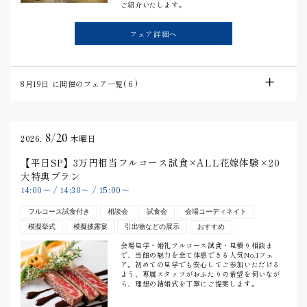
ご紹介いたします。
フェア詳細へ
8月19日
に開催のフェア一覧(
6
)
8/20
2026.
木曜日
【平日SP】3万円相当フルコース試食×ALL花嫁体験×20
大特典プラン
14:00
〜
/
14:30
〜
/
15:00
〜
フルコース試食付き
相談会
試食会
会場コーディネイト
模擬挙式
模擬披露宴
引出物などの展示
おすすめ
会場見学・婚礼フルコース試食・見積り相談ま
で、当館の魅力を全て体感できる人気No.1フェ
ア。初めての見学でも安心してご参加いただける
よう、専属スタッフがおふたりの希望を伺いなが
ら、理想の結婚式を丁寧にご提案します。