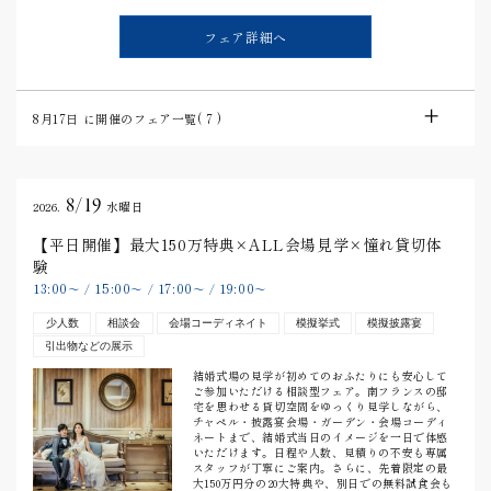
フェア詳細へ
8月17日
に開催のフェア一覧(
7
)
8/19
2026.
水曜日
【平日開催】最大150万特典×ALL会場見学×憧れ貸切体
験
13:00
15:00
17:00
19:00
〜
/
〜
/
〜
/
〜
少人数
相談会
会場コーディネイト
模擬挙式
模擬披露宴
引出物などの展示
結婚式場の見学が初めてのおふたりにも安心して
ご参加いただける相談型フェア。南フランスの邸
宅を思わせる貸切空間をゆっくり見学しながら、
チャペル・披露宴会場・ガーデン・会場コーディ
ネートまで、結婚式当日のイメージを一日で体感
いただけます。日程や人数、見積りの不安も専属
スタッフが丁寧にご案内。さらに、先着限定の最
大150万円分の20大特典や、別日での無料試食会も