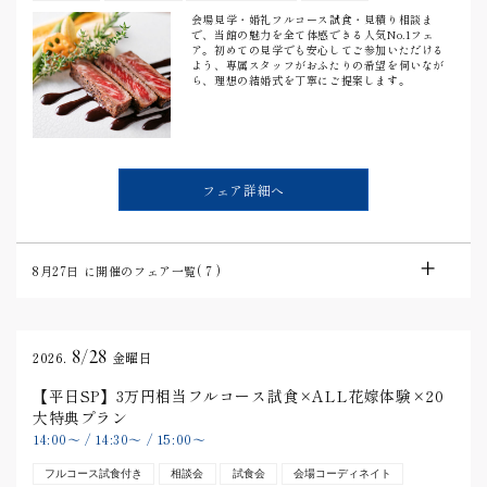
会場見学・婚礼フルコース試食・見積り相談ま
で、当館の魅力を全て体感できる人気No.1フェ
ア。初めての見学でも安心してご参加いただける
よう、専属スタッフがおふたりの希望を伺いなが
ら、理想の結婚式を丁寧にご提案します。
フェア詳細へ
8月27日
に開催のフェア一覧(
7
)
8/28
2026.
金曜日
【平日SP】3万円相当フルコース試食×ALL花嫁体験×20
大特典プラン
14:00
〜
/
14:30
〜
/
15:00
〜
フルコース試食付き
相談会
試食会
会場コーディネイト