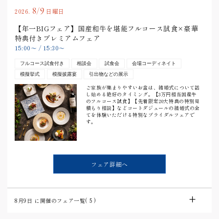
8/9
2026.
日曜日
【年一BIGフェア】国産和牛を堪能フルコース試食×豪華
特典付きプレミアムフェア
15:00
〜
/
15:30
〜
フルコース試食付き
相談会
試食会
会場コーディネイト
模擬挙式
模擬披露宴
引出物などの展示
ご家族が集まりやすいお盆は、結婚式について話
し始める絶好のタイミング。【3万円相当国産牛
のフルコース試食】【先着限定20大特典の特別見
積もり相談】などコートダジュールの結婚式の全
てを体験いただける特別なブライダルフェアで
す。
フェア詳細へ
8月9日
に開催のフェア一覧(
5
)