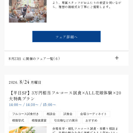
よう、専属スタッフがおふたりの希望を伺いなが
ら、理想の結婚式を丁寧にご提案します。
フェア詳細へ
8月23日
に開催のフェア一覧(
6
)
8/24
2026.
月曜日
【平日SP】3万円相当フルコース試食×ALL花嫁体験×20
大特典プラン
14:00
〜
/
14:30
〜
/
15:00
〜
フルコース試食付き
相談会
試食会
会場コーディネイト
模擬挙式
模擬披露宴
引出物などの展示
おすすめ
会場見学・婚礼フルコース試食・見積り相談ま
で、当館の魅力を全て体感できる人気No.1フェ