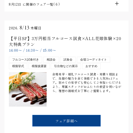
8月12日
に開催のフェア一覧(
6
)
8/13
2026.
木曜日
【平日SP】3万円相当フルコース試食×ALL花嫁体験×20
大特典プラン
14:00
〜
/
14:30
〜
/
15:00
〜
フルコース試食付き
相談会
試食会
会場コーディネイト
模擬挙式
模擬披露宴
引出物などの展示
おすすめ
会場見学・婚礼フルコース試食・見積り相談ま
で、当館の魅力を全て体感できる人気No.1フェ
ア。初めての見学でも安心してご参加いただける
よう、専属スタッフがおふたりの希望を伺いなが
ら、理想の結婚式を丁寧にご提案します。
フェア詳細へ