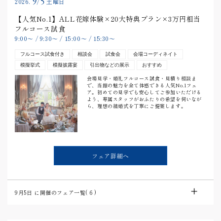
9/5
2026.
土曜日
【人気No.1】ALL花嫁体験×20大特典プラン×3万円相当
フルコース試食
9:00
〜
/
9:30
〜
/
15:00
〜
/
15:30
〜
フルコース試食付き
相談会
試食会
会場コーディネイト
模擬挙式
模擬披露宴
引出物などの展示
おすすめ
会場見学・婚礼フルコース試食・見積り相談ま
で、当館の魅力を全て体感できる人気No.1フェ
ア。初めての見学でも安心してご参加いただける
よう、専属スタッフがおふたりの希望を伺いなが
ら、理想の結婚式を丁寧にご提案します。
フェア詳細へ
9月5日
に開催のフェア一覧(
6
)