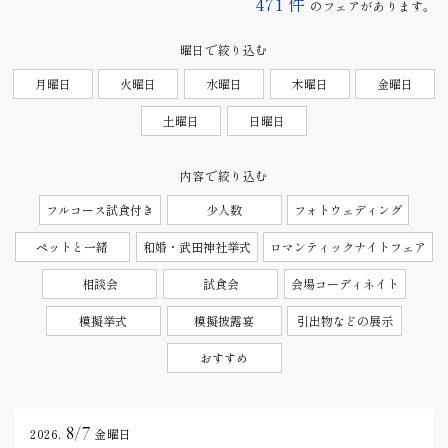
471
件
のフェアがあります。
曜日で絞り込む
月曜日
火曜日
水曜日
木曜日
金曜日
土曜日
日曜日
内容で絞り込む
フルコース試食付き
少人数
フォトウェディング
ペットと一緒
和婚・武田神社挙式
ロマンティックナイトフェア
相談会
試食会
会場コーディネイト
模擬挙式
模擬披露宴
引出物などの展示
おすすめ
8/7
2026.
金曜日