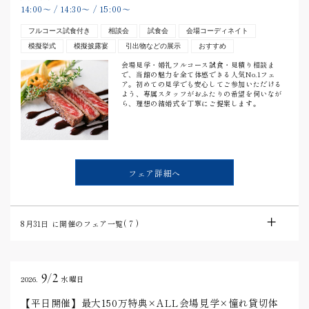
14:00
〜
/
14:30
〜
/
15:00
〜
フルコース試食付き
相談会
試食会
会場コーディネイト
模擬挙式
模擬披露宴
引出物などの展示
おすすめ
会場見学・婚礼フルコース試食・見積り相談ま
で、当館の魅力を全て体感できる人気No.1フェ
ア。初めての見学でも安心してご参加いただける
よう、専属スタッフがおふたりの希望を伺いなが
ら、理想の結婚式を丁寧にご提案します。
フェア詳細へ
8月31日
に開催のフェア一覧(
7
)
9/2
2026.
水曜日
【平日開催】最大150万特典×ALL会場見学×憧れ貸切体