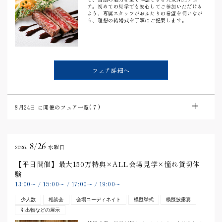
ア。初めての見学でも安心してご参加いただける
よう、専属スタッフがおふたりの希望を伺いなが
ら、理想の結婚式を丁寧にご提案します。
フェア詳細へ
8月24日
に開催のフェア一覧(
7
)
8/26
2026.
水曜日
【平日開催】最大150万特典×ALL会場見学×憧れ貸切体
験
13:00
15:00
17:00
19:00
〜
/
〜
/
〜
/
〜
少人数
相談会
会場コーディネイト
模擬挙式
模擬披露宴
引出物などの展示