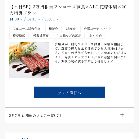
【平日SP】3万円相当フルコース試食×ALL花嫁体験×20
大特典プラン
14:00
〜
/
14:30
〜
/
15:00
〜
フルコース試食付き
相談会
試食会
会場コーディネイト
模擬挙式
模擬披露宴
引出物などの展示
おすすめ
会場見学・婚礼フルコース試食・見積り相談ま
で、当館の魅力を全て体感できる人気No.1フェ
ア。初めての見学でも安心してご参加いただける
よう、専属スタッフがおふたりの希望を伺いなが
ら、理想の結婚式を丁寧にご提案します。
フェア詳細へ
8月7日
に開催のフェア一覧(
7
)