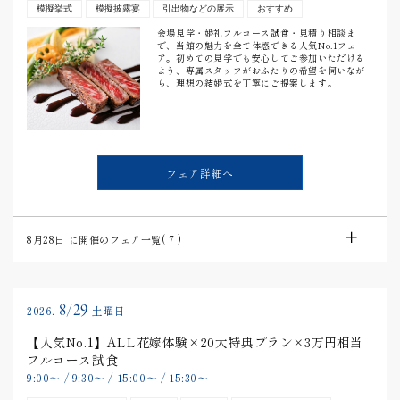
模擬挙式
模擬披露宴
引出物などの展示
おすすめ
会場見学・婚礼フルコース試食・見積り相談ま
で、当館の魅力を全て体感できる人気No.1フェ
ア。初めての見学でも安心してご参加いただける
よう、専属スタッフがおふたりの希望を伺いなが
ら、理想の結婚式を丁寧にご提案します。
フェア詳細へ
8月28日
に開催のフェア一覧(
7
)
8/29
2026.
土曜日
【人気No.1】ALL花嫁体験×20大特典プラン×3万円相当
フルコース試食
9:00
〜
/
9:30
〜
/
15:00
〜
/
15:30
〜