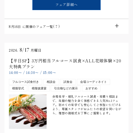
フェア詳細へ
8月16日
に開催のフェア一覧(
7
)
8/17
2026.
月曜日
【平日SP】3万円相当フルコース試食×ALL花嫁体験×20
大特典プラン
14:00
〜
/
14:30
〜
/
15:00
〜
フルコース試食付き
相談会
試食会
会場コーディネイト
模擬挙式
模擬披露宴
引出物などの展示
おすすめ
会場見学・婚礼フルコース試食・見積り相談ま
で、当館の魅力を全て体感できる人気No.1フェ
ア。初めての見学でも安心してご参加いただける
よう、専属スタッフがおふたりの希望を伺いなが
ら、理想の結婚式を丁寧にご提案します。