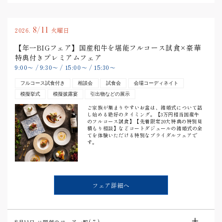
8/11
2026.
火曜日
【年一BIGフェア】国産和牛を堪能フルコース試食×豪華
特典付きプレミアムフェア
9:00
〜
/
9:30
〜
/
15:00
〜
/
15:30
〜
フルコース試食付き
相談会
試食会
会場コーディネイト
模擬挙式
模擬披露宴
引出物などの展示
ご家族が集まりやすいお盆は、結婚式について話
し始める絶好のタイミング。【3万円相当国産牛
のフルコース試食】【先着限定20大特典の特別見
積もり相談】などコートダジュールの結婚式の全
てを体験いただける特別なブライダルフェアで
す。
フェア詳細へ
8月11日
に開催のフェア一覧(
7
)