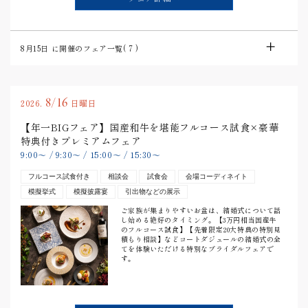
8月15日
に開催のフェア一覧(
7
)
8/16
2026.
日曜日
【年一BIGフェア】国産和牛を堪能フルコース試食×豪華
特典付きプレミアムフェア
9:00
〜
/
9:30
〜
/
15:00
〜
/
15:30
〜
フルコース試食付き
相談会
試食会
会場コーディネイト
模擬挙式
模擬披露宴
引出物などの展示
ご家族が集まりやすいお盆は、結婚式について話
し始める絶好のタイミング。【3万円相当国産牛
のフルコース試食】【先着限定20大特典の特別見
積もり相談】などコートダジュールの結婚式の全
てを体験いただける特別なブライダルフェアで
す。