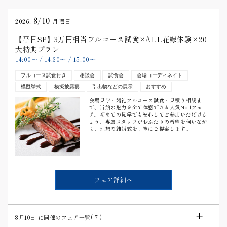
8/10
2026.
月曜日
【平日SP】3万円相当フルコース試食×ALL花嫁体験×20
大特典プラン
14:00
〜
/
14:30
〜
/
15:00
〜
フルコース試食付き
相談会
試食会
会場コーディネイト
模擬挙式
模擬披露宴
引出物などの展示
おすすめ
会場見学・婚礼フルコース試食・見積り相談ま
で、当館の魅力を全て体感できる人気No.1フェ
ア。初めての見学でも安心してご参加いただける
よう、専属スタッフがおふたりの希望を伺いなが
ら、理想の結婚式を丁寧にご提案します。
フェア詳細へ
8月10日
に開催のフェア一覧(
7
)