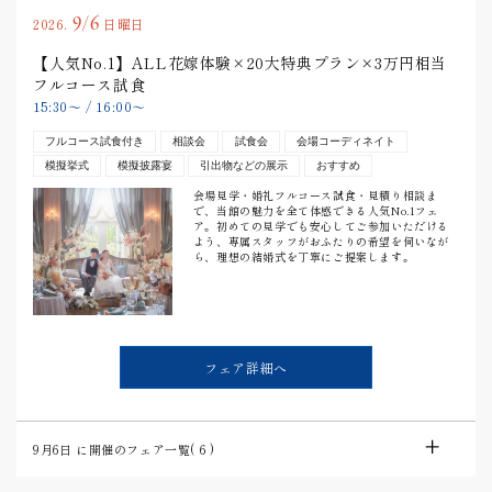
9/6
2026.
日曜日
【人気No.1】ALL花嫁体験×20大特典プラン×3万円相当
フルコース試食
15:30
〜
/
16:00
〜
フルコース試食付き
相談会
試食会
会場コーディネイト
模擬挙式
模擬披露宴
引出物などの展示
おすすめ
会場見学・婚礼フルコース試食・見積り相談ま
で、当館の魅力を全て体感できる人気No.1フェ
ア。初めての見学でも安心してご参加いただける
よう、専属スタッフがおふたりの希望を伺いなが
ら、理想の結婚式を丁寧にご提案します。
フェア詳細へ
9月6日
に開催のフェア一覧(
6
)