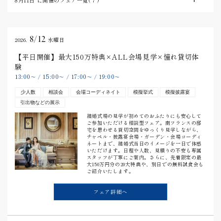
8/12
2026.
水曜日
【平日開催】最大150万特典×ALL会場見学×憧れ貸切体
験
13:00
15:00
17:00
19:00
〜
/
〜
/
〜
/
〜
少人数
相談会
会場コーディネイト
模擬挙式
模擬披露宴
引出物などの展示
結婚式場の見学が初めてのおふたりにも安心して
ご参加いただける相談型フェア。南フランスの邸
宅を思わせる貸切空間をゆっくり見学しながら、
チャペル・披露宴会場・ガーデン・会場コーディ
ネートまで、結婚式当日のイメージを一日で体感
いただけます。日程や人数、見積りの不安も専属
スタッフが丁寧にご案内。さらに、先着限定の最
大150万円分の20大特典や、別日での無料試食会も
ご紹介いたします。
フェア詳細へ