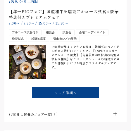
8/8
2026.
土曜日
【年一BIGフェア】国産和牛を堪能フルコース試食×豪華
特典付きプレミアムフェア
9:00
〜
/
9:30
〜
/
15:00
〜
/
15:30
〜
フルコース試食付き
相談会
試食会
会場コーディネイト
模擬挙式
模擬披露宴
引出物などの展示
ご家族が集まりやすいお盆は、結婚式について話
し始める絶好のタイミング。【3万円相当国産牛
のフルコース試食】【先着限定20大特典の特別見
積もり相談】などコートダジュールの結婚式の全
てを体験いただける特別なブライダルフェアで
す。
フェア詳細へ
8月8日
に開催のフェア一覧(
7
)