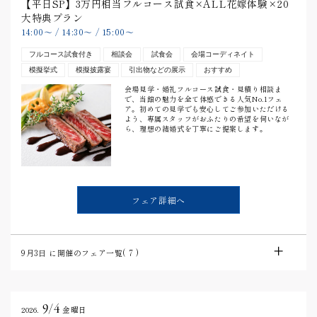
【平日SP】3万円相当フルコース試食×ALL花嫁体験×20
大特典プラン
14:00
〜
/
14:30
〜
/
15:00
〜
フルコース試食付き
相談会
試食会
会場コーディネイト
模擬挙式
模擬披露宴
引出物などの展示
おすすめ
会場見学・婚礼フルコース試食・見積り相談ま
で、当館の魅力を全て体感できる人気No.1フェ
ア。初めての見学でも安心してご参加いただける
よう、専属スタッフがおふたりの希望を伺いなが
ら、理想の結婚式を丁寧にご提案します。
フェア詳細へ
9月3日
に開催のフェア一覧(
7
)
9/4
2026.
金曜日