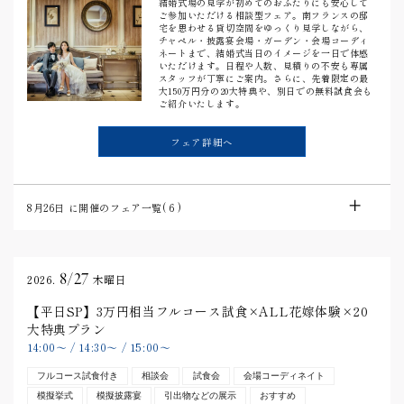
結婚式場の見学が初めてのおふたりにも安心して
ご参加いただける相談型フェア。南フランスの邸
宅を思わせる貸切空間をゆっくり見学しながら、
チャペル・披露宴会場・ガーデン・会場コーディ
ネートまで、結婚式当日のイメージを一日で体感
いただけます。日程や人数、見積りの不安も専属
スタッフが丁寧にご案内。さらに、先着限定の最
大150万円分の20大特典や、別日での無料試食会も
ご紹介いたします。
フェア詳細へ
8月26日
に開催のフェア一覧(
6
)
8/27
2026.
木曜日
【平日SP】3万円相当フルコース試食×ALL花嫁体験×20
大特典プラン
14:00
〜
/
14:30
〜
/
15:00
〜
フルコース試食付き
相談会
試食会
会場コーディネイト
模擬挙式
模擬披露宴
引出物などの展示
おすすめ