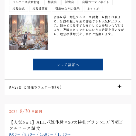
フルコース試食付き
相談会
試食会
会場コーディネイト
模擬挙式
模擬披露宴
引出物などの展示
おすすめ
会場見学・婚礼フルコース試食・見積り相談ま
で、当館の魅力を全て体感できる人気No.1フェ
ア。初めての見学でも安心してご参加いただける
よう、専属スタッフがおふたりの希望を伺いなが
ら、理想の結婚式を丁寧にご提案します。
フェア詳細へ
8月29日
に開催のフェア一覧(
6
)
8/30
2026.
日曜日
【人気No.1】ALL花嫁体験×20大特典プラン×3万円相当
フルコース試食
9:00
〜
/
9:30
〜
/
15:00
〜
/
15:30
〜