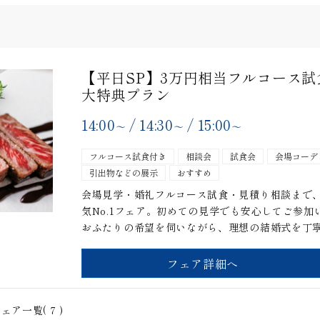
【平日SP】3万円相当フルコース試食
大特典プラン
14:00
/
14:30
/
15:00
〜
〜
〜
フルコース試食付き
相談会
試食会
会場コーデ
引出物などの展示
おすすめ
会場見学・婚礼フルコース試食・見積り相談まで
気No.1フェア。初めての見学でも安心してご参
おふたりの希望を伺いながら、理想の結婚式を丁
フェア詳細へ
ェア一覧(
7
)