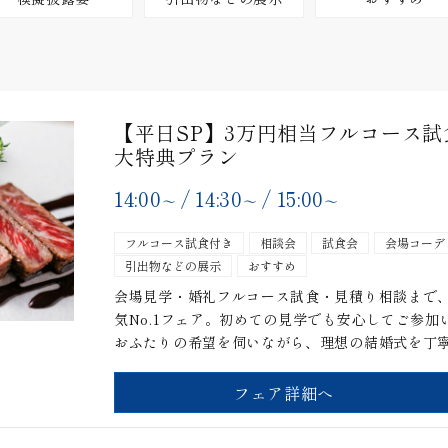
【平日SP】3万円相当フルコース試食
大特典プラン
14:00
/
14:30
/
15:00
〜
〜
〜
フルコース試食付き
相談会
試食会
会場コーデ
引出物などの展示
おすすめ
会場見学・婚礼フルコース試食・見積り相談まで
気No.1フェア。初めての見学でも安心してご参
おふたりの希望を伺いながら、理想の結婚式を丁
フェア詳細へ