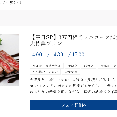
ェア一覧(
7
)
【平日SP】3万円相当フルコース試食
大特典プラン
14:00
/
14:30
/
15:00
〜
〜
〜
フルコース試食付き
相談会
試食会
会場コーデ
引出物などの展示
おすすめ
会場見学・婚礼フルコース試食・見積り相談まで
気No.1フェア。初めての見学でも安心してご参
おふたりの希望を伺いながら、理想の結婚式を丁
フェア詳細へ