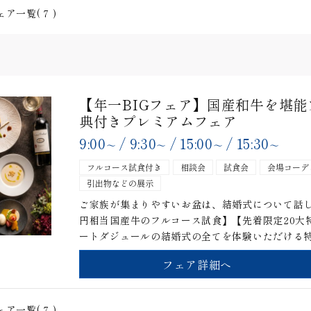
ェア一覧(
7
)
【年一BIGフェア】国産和牛を堪
典付きプレミアムフェア
9:00
/
9:30
/
15:00
/
15:30
〜
〜
〜
〜
フルコース試食付き
相談会
試食会
会場コーデ
引出物などの展示
ご家族が集まりやすいお盆は、結婚式について話し
円相当国産牛のフルコース試食】【先着限定20大
ートダジュールの結婚式の全てを体験いただける
フェア詳細へ
ェア一覧(
7
)