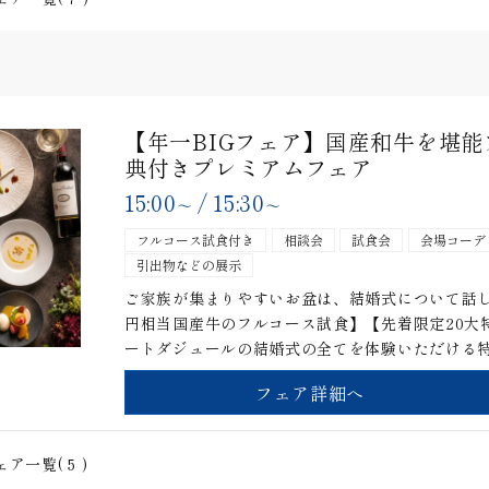
【年一BIGフェア】国産和牛を堪
典付きプレミアムフェア
15:00
/
15:30
〜
〜
フルコース試食付き
相談会
試食会
会場コーデ
引出物などの展示
ご家族が集まりやすいお盆は、結婚式について話し
円相当国産牛のフルコース試食】【先着限定20大
ートダジュールの結婚式の全てを体験いただける
フェア詳細へ
ェア一覧(
5
)