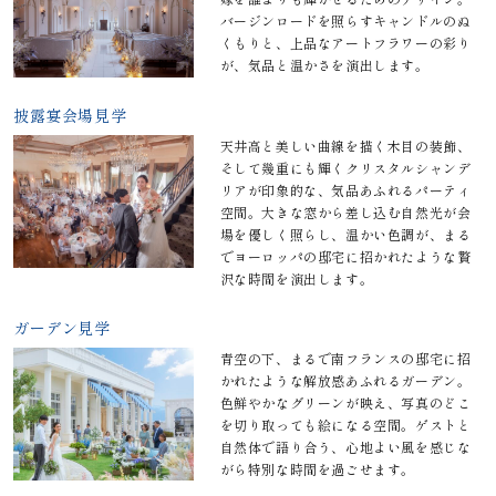
バージンロードを照らすキャンドルのぬ
くもりと、上品なアートフラワーの彩り
が、気品と温かさを演出します。
披露宴会場見学
天井高と美しい曲線を描く木目の装飾、
そして幾重にも輝くクリスタルシャンデ
リアが印象的な、気品あふれるパーティ
空間。大きな窓から差し込む自然光が会
場を優しく照らし、温かい色調が、まる
でヨーロッパの邸宅に招かれたような贅
沢な時間を演出します。
ガーデン見学
青空の下、まるで南フランスの邸宅に招
かれたような解放感あふれるガーデン。
色鮮やかなグリーンが映え、写真のどこ
を切り取っても絵になる空間。ゲストと
自然体で語り合う、心地よい風を感じな
がら特別な時間を過ごせます。