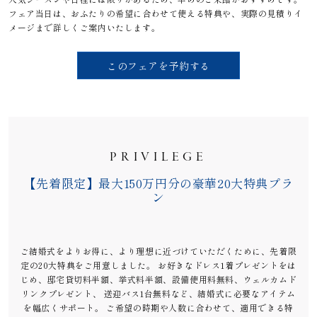
フェア当日は、おふたりの希望に合わせて使える特典や、実際の見積りイ
メージまで詳しくご案内いたします。
このフェアを予約する
PRIVILEGE
【先着限定】最大150万円分の豪華20大特典プラ
ン
ご結婚式をよりお得に、より理想に近づけていただくために、先着限
定の20大特典をご用意しました。 お好きなドレス1着プレゼントをは
じめ、邸宅貸切料半額、挙式料半額、設備使用料無料、ウェルカムド
リンクプレゼント、 送迎バス1台無料など、結婚式に必要なアイテム
を幅広くサポート。 ご希望の時期や人数に合わせて、適用できる特