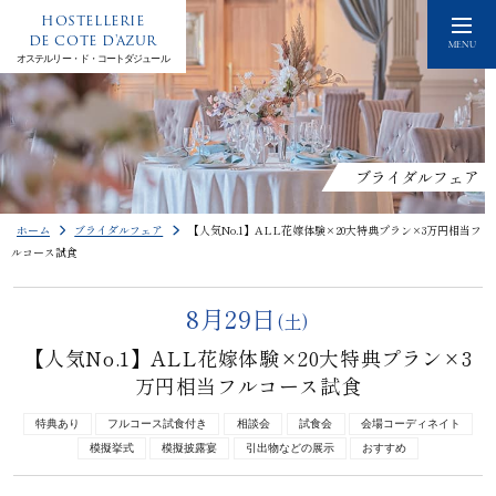
HOSTELLERIE
DE COTE D'AZUR
MENU
オステルリー・ド・コートダジュール
ブライダルフェア
ホーム
ブライダルフェア
【人気No.1】ALL花嫁体験×20大特典プラン×3万円相当フ
ルコース試食
8月29日
(土)
【人気No.1】ALL花嫁体験×20大特典プラン×3
万円相当フルコース試食
特典あり
フルコース試食付き
相談会
試食会
会場コーディネイト
模擬挙式
模擬披露宴
引出物などの展示
おすすめ