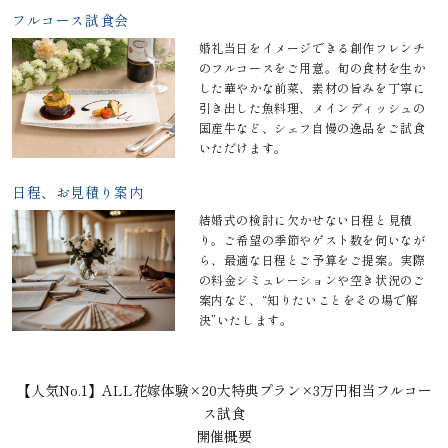
フルコース試食会
婚礼当日をイメージできる創作フレンチ
のフルコースをご用意。旬の食材を生か
した華やかな前菜、素材の旨みを丁寧に
引き出した魚料理、メインディッシュの
国産牛など、シェフ自慢の逸品をご試食
いただけます。
日程、お見積り案内
結婚式の検討に欠かせない日程と見積
り。ご希望の季節やゲスト数を伺いなが
ら、最適な日程とご予算をご提案。実際
の料金シミュレーションや空き状況のご
案内など、“知りたいことをその場で解
決”いたします。
【人気No.1】ALL花嫁体験×20大特典プラン×3万円相当フルコー
ス試食
開催概要