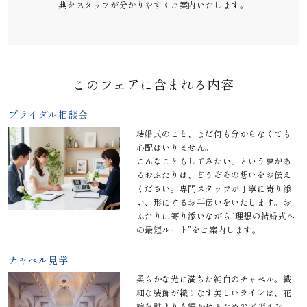
典をスタッフが分かりやすくご案内いたします。
このフェアに含まれる内容
ブライダル相談会
結婚式のこと、まだ何も分からなくても
心配はいりません。
こんなこともしてみたい、という夢があ
るおふたりは、どうぞその想いをお伝え
ください。専門スタッフが丁寧に寄り添
い、形にするお手伝いをいたします。お
ふたりに寄り添いながら“理想の結婚式へ
の最短ルート”をご案内します。
チャペル見学
柔らかな光に満ちた純白のチャペル。繊
細な装飾が織りなす美しいラインは、花
嫁を誰よりも輝かせるためのデザイン。