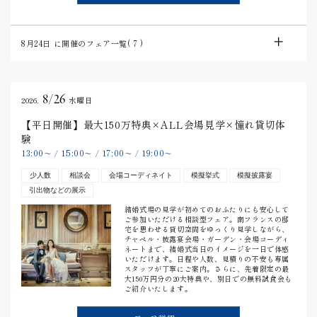
8月24日
に開催のフェア一覧(
7
)
8/26
2026.
水曜日
【平日開催】最大150万特典×ALL会場見学×憧れ貸切体
験
13:00
15:00
17:00
19:00
〜
/
〜
/
〜
/
〜
少人数
相談会
会場コーディネイト
模擬挙式
模擬披露宴
引出物などの展示
結婚式場の見学が初めてのおふたりにも安心して
ご参加いただける相談型フェア。南フランスの邸
宅を思わせる貸切空間をゆっくり見学しながら、
チャペル・披露宴会場・ガーデン・会場コーディ
ネートまで、結婚式当日のイメージを一日で体感
いただけます。日程や人数、見積りの不安も専属
スタッフが丁寧にご案内。さらに、先着限定の最
大150万円分の20大特典や、別日での無料試食会も
ご紹介いたします。