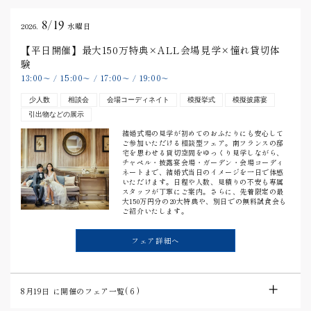
8/19
2026.
水曜日
【平日開催】最大150万特典×ALL会場見学×憧れ貸切体
験
13:00
15:00
17:00
19:00
〜
/
〜
/
〜
/
〜
少人数
相談会
会場コーディネイト
模擬挙式
模擬披露宴
引出物などの展示
結婚式場の見学が初めてのおふたりにも安心して
ご参加いただける相談型フェア。南フランスの邸
宅を思わせる貸切空間をゆっくり見学しながら、
チャペル・披露宴会場・ガーデン・会場コーディ
ネートまで、結婚式当日のイメージを一日で体感
いただけます。日程や人数、見積りの不安も専属
スタッフが丁寧にご案内。さらに、先着限定の最
大150万円分の20大特典や、別日での無料試食会も
ご紹介いたします。
フェア詳細へ
8月19日
に開催のフェア一覧(
6
)