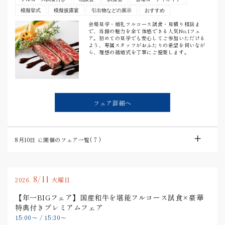
模擬挙式
模擬披露宴
引出物などの展示
おすすめ
会場見学・婚礼フルコース試食・見積り相談ま
で、当館の魅力を全て体感できる人気No.1フェ
ア。初めての見学でも安心してご参加いただける
よう、専属スタッフがおふたりの希望を伺いなが
ら、理想の結婚式を丁寧にご提案します。
フェア詳細へ
8月10日
に開催のフェア一覧(
7
)
8/11
2026.
火曜日
【年一BIGフェア】国産和牛を堪能フルコース試食×豪華
特典付きプレミアムフェア
15:00
〜
/
15:30
〜