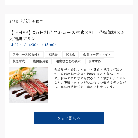
8/21
2026.
金曜日
【平日SP】3万円相当フルコース試食×ALL花嫁体験×20
大特典プラン
14:00
〜
/
14:30
〜
/
15:00
〜
フルコース試食付き
相談会
試食会
会場コーディネイト
模擬挙式
模擬披露宴
引出物などの展示
おすすめ
会場見学・婚礼フルコース試食・見積り相談ま
で、当館の魅力を全て体感できる人気No.1フェ
ア。初めての見学でも安心してご参加いただける
よう、専属スタッフがおふたりの希望を伺いなが
ら、理想の結婚式を丁寧にご提案します。
フェア詳細へ