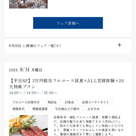
フェア詳細へ
8月30日
に開催のフェア一覧(
6
)
8/31
2026.
月曜日
【平日SP】3万円相当フルコース試食×ALL花嫁体験×20
大特典プラン
14:00
〜
/
14:30
〜
/
15:00
〜
フルコース試食付き
相談会
試食会
会場コーディネイト
模擬挙式
模擬披露宴
引出物などの展示
おすすめ
会場見学・婚礼フルコース試食・見積り相談ま
で、当館の魅力を全て体感できる人気No.1フェ
ア。初めての見学でも安心してご参加いただける
よう、専属スタッフがおふたりの希望を伺いなが
ら、理想の結婚式を丁寧にご提案します。