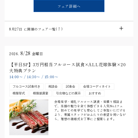
フェア詳細へ
8月27日
に開催のフェア一覧(
7
)
8/28
2026.
金曜日
【平日SP】3万円相当フルコース試食×ALL花嫁体験×20
大特典プラン
14:00
〜
/
14:30
〜
/
15:00
〜
フルコース試食付き
相談会
試食会
会場コーディネイト
模擬挙式
模擬披露宴
引出物などの展示
おすすめ
会場見学・婚礼フルコース試食・見積り相談ま
で、当館の魅力を全て体感できる人気No.1フェ
ア。初めての見学でも安心してご参加いただける
よう、専属スタッフがおふたりの希望を伺いなが
ら、理想の結婚式を丁寧にご提案します。