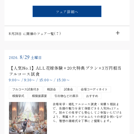
フェア詳細へ
8月28日
に開催のフェア一覧(
7
)
8/29
2026.
土曜日
【人気No.1】ALL花嫁体験×20大特典プラン×3万円相当
フルコース試食
9:00
〜
/
9:30
〜
/
15:00
〜
/
15:30
〜
フルコース試食付き
相談会
試食会
会場コーディネイト
模擬挙式
模擬披露宴
引出物などの展示
おすすめ
会場見学・婚礼フルコース試食・見積り相談ま
で、当館の魅力を全て体感できる人気No.1フェ
ア。初めての見学でも安心してご参加いただける
よう、専属スタッフがおふたりの希望を伺いなが
ら、理想の結婚式を丁寧にご提案します。