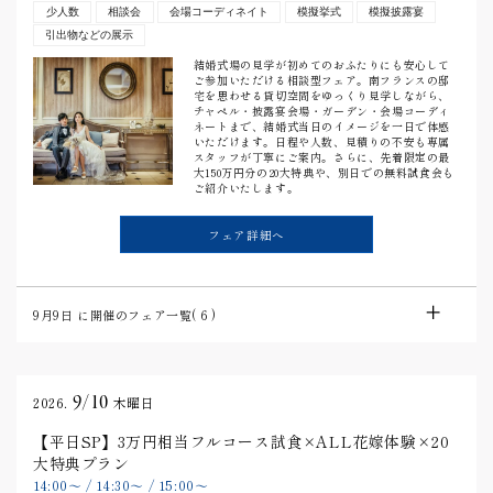
少人数
相談会
会場コーディネイト
模擬挙式
模擬披露宴
引出物などの展示
結婚式場の見学が初めてのおふたりにも安心して
ご参加いただける相談型フェア。南フランスの邸
宅を思わせる貸切空間をゆっくり見学しながら、
チャペル・披露宴会場・ガーデン・会場コーディ
ネートまで、結婚式当日のイメージを一日で体感
いただけます。日程や人数、見積りの不安も専属
スタッフが丁寧にご案内。さらに、先着限定の最
大150万円分の20大特典や、別日での無料試食会も
ご紹介いたします。
フェア詳細へ
9月9日
に開催のフェア一覧(
6
)
9/10
2026.
木曜日
【平日SP】3万円相当フルコース試食×ALL花嫁体験×20
大特典プラン
14:00
〜
/
14:30
〜
/
15:00
〜