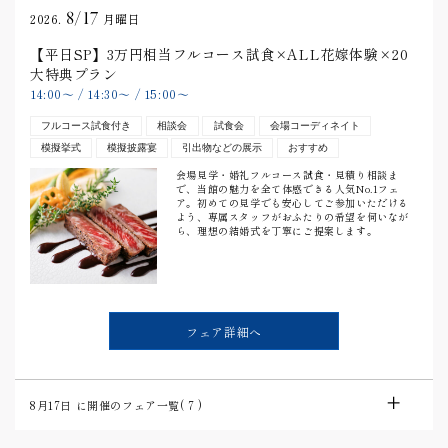
8/17
2026.
月曜日
【平日SP】3万円相当フルコース試食×ALL花嫁体験×20
大特典プラン
14:00
〜
/
14:30
〜
/
15:00
〜
フルコース試食付き
相談会
試食会
会場コーディネイト
模擬挙式
模擬披露宴
引出物などの展示
おすすめ
会場見学・婚礼フルコース試食・見積り相談ま
で、当館の魅力を全て体感できる人気No.1フェ
ア。初めての見学でも安心してご参加いただける
よう、専属スタッフがおふたりの希望を伺いなが
ら、理想の結婚式を丁寧にご提案します。
フェア詳細へ
8月17日
に開催のフェア一覧(
7
)