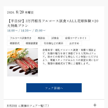
8/20
2026.
木曜日
【平日SP】3万円相当フルコース試食×ALL花嫁体験×20
大特典プラン
14:00
〜
/
14:30
〜
/
15:00
〜
フルコース試食付き
相談会
試食会
会場コーディネイト
模擬挙式
模擬披露宴
引出物などの展示
おすすめ
会場見学・婚礼フルコース試食・見積り相談ま
で、当館の魅力を全て体感できる人気No.1フェ
ア。初めての見学でも安心してご参加いただける
よう、専属スタッフがおふたりの希望を伺いなが
ら、理想の結婚式を丁寧にご提案します。
フェア詳細へ
8月20日
に開催のフェア一覧(
7
)