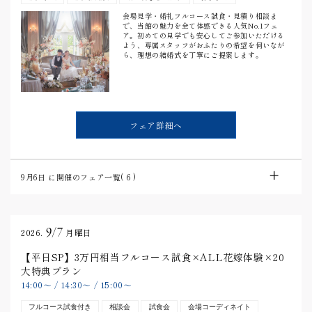
会場見学・婚礼フルコース試食・見積り相談ま
で、当館の魅力を全て体感できる人気No.1フェ
ア。初めての見学でも安心してご参加いただける
よう、専属スタッフがおふたりの希望を伺いなが
ら、理想の結婚式を丁寧にご提案します。
フェア詳細へ
9月6日
に開催のフェア一覧(
6
)
9/7
2026.
月曜日
【平日SP】3万円相当フルコース試食×ALL花嫁体験×20
大特典プラン
14:00
〜
/
14:30
〜
/
15:00
〜
フルコース試食付き
相談会
試食会
会場コーディネイト