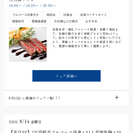
14:00
〜
/
14:30
〜
/
15:00
〜
フルコース試食付き
相談会
試食会
会場コーディネイト
模擬挙式
模擬披露宴
引出物などの展示
おすすめ
会場見学・婚礼フルコース試食・見積り相談ま
で、当館の魅力を全て体感できる人気No.1フェ
ア。初めての見学でも安心してご参加いただける
よう、専属スタッフがおふたりの希望を伺いなが
ら、理想の結婚式を丁寧にご提案します。
フェア詳細へ
8月13日
に開催のフェア一覧(
7
)
8/14
2026.
金曜日
【平日SP】3万円相当フルコース試食×ALL花嫁体験×20