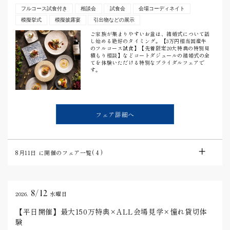
フルコース試食付き
相談会
試食会
会場コーディネイト
模擬挙式
模擬披露宴
引出物などの展示
ご家族が集まりやすいお盆は、結婚式について話
し始める絶好のタイミング。【3万円相当国産牛
のフルコース試食】【先着限定20大特典の特別見
積もり相談】などコートダジュールの結婚式の全
てを体験いただける特別なブライダルフェアで
す。
フェア詳細へ
8月11日
に開催のフェア一覧(
4
)
8/12
2026.
水曜日
【平日開催】最大150万特典×ALL会場見学×憧れ貸切体
験