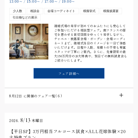
13:00
15:00
17:00
19:00
〜
/
〜
/
〜
/
〜
少人数
相談会
会場コーディネイト
模擬挙式
模擬披露宴
引出物などの展示
結婚式場の見学が初めてのおふたりにも安心して
ご参加いただける相談型フェア。南フランスの邸
宅を思わせる貸切空間をゆっくり見学しながら、
チャペル・披露宴会場・ガーデン・会場コーディ
ネートまで、結婚式当日のイメージを一日で体感
いただけます。日程や人数、見積りの不安も専属
スタッフが丁寧にご案内。さらに、先着限定の最
大150万円分の20大特典や、別日での無料試食会も
ご紹介いたします。
フェア詳細へ
8月12日
に開催のフェア一覧(
6
)
8/13
2026.
木曜日
【平日SP】3万円相当フルコース試食×ALL花嫁体験×20
大特典プラン