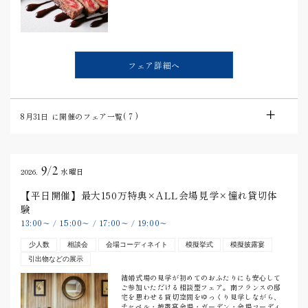
フェア詳細へ
8月31日
に開催のフェア一覧(
7
)
9/2
2026.
水曜日
【平日開催】最大150万特典×ALL会場見学×憧れ貸切体
験
13:00
15:00
17:00
19:00
〜
/
〜
/
〜
/
〜
少人数
相談会
会場コーディネイト
模擬挙式
模擬披露宴
引出物などの展示
結婚式場の見学が初めてのおふたりにも安心して
ご参加いただける相談型フェア。南フランスの邸
宅を思わせる貸切空間をゆっくり見学しながら、
チャペル・披露宴会場・ガーデン・会場コーディ