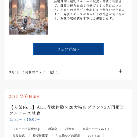
会場見学・婚礼フルコース試食・見積り相談ま
で、当館の魅力を全て体感できる人気No.1フェ
ア。初めての見学でも安心してご参加いただける
よう、専属スタッフがおふたりの希望を伺いなが
ら、理想の結婚式を丁寧にご提案します。
フェア詳細へ
9月5日
に開催のフェア一覧(
6
)
9/6
2026.
日曜日
【人気No.1】ALL花嫁体験×20大特典プラン×3万円相当
フルコース試食
15:30
〜
/
16:00
〜
フルコース試食付き
相談会
試食会
会場コーディネイト
模擬挙式
模擬披露宴
引出物などの展示
おすすめ