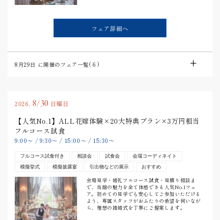
フェア詳細へ
8月29日
に開催のフェア一覧(
6
)
8/30
2026.
日曜日
【人気No.1】ALL花嫁体験×20大特典プラン×3万円相当
フルコース試食
9:00
〜
/
9:30
〜
/
15:00
〜
/
15:30
〜
フルコース試食付き
相談会
試食会
会場コーディネイト
模擬挙式
模擬披露宴
引出物などの展示
おすすめ
会場見学・婚礼フルコース試食・見積り相談ま
で、当館の魅力を全て体感できる人気No.1フェ
ア。初めての見学でも安心してご参加いただける
よう、専属スタッフがおふたりの希望を伺いなが
ら、理想の結婚式を丁寧にご提案します。