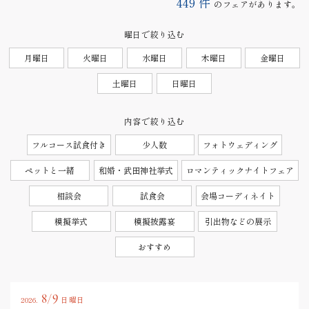
449
件
のフェアがあります。
曜日で絞り込む
月曜日
火曜日
水曜日
木曜日
金曜日
土曜日
日曜日
内容で絞り込む
フルコース試食付き
少人数
フォトウェディング
ペットと一緒
和婚・武田神社挙式
ロマンティックナイトフェア
相談会
試食会
会場コーディネイト
模擬挙式
模擬披露宴
引出物などの展示
おすすめ
8/9
2026.
日曜日