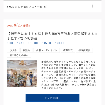
8月22日
に開催のフェア一覧(
6
)
8/23
2026.
日曜日
【初見学におすすめ◎】最大150万円特典×貸切邸宅まるご
と見学×安心相談会
9:00
9:30
15:00
15:30
20:00
〜
/
〜
/
〜
/
〜
/
〜
少人数
相談会
会場コーディネイト
模擬挙式
模擬披露宴
引出物などの展示
結婚式場の見学が初めてのおふたりにも安心して
ご参加いただける相談型フェア。南フランスの邸
宅を思わせる貸切空間をゆっくり見学しながら、
チャペル・披露宴会場・ガーデン・会場コーディ
ネートまで、結婚式当日のイメージを一日で体感
いただけます。日程や人数、見積りの不安も専属
スタッフが丁寧にご案内。さらに、先着限定の最
大150万円分の20大特典や、別日での無料試食会も
ご紹介いたします。
フェア詳細へ