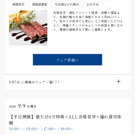
模擬挙式
模擬披露宴
引出物などの展示
おすすめ
会場見学・婚礼フルコース試食・見積り相談ま
で、当館の魅力を全て体感できる人気No.1フェ
ア。初めての見学でも安心してご参加いただける
よう、専属スタッフがおふたりの希望を伺いなが
ら、理想の結婚式を丁寧にご提案します。
フェア詳細へ
9月7日
に開催のフェア一覧(
7
)
9/9
2026.
水曜日
【平日開催】最大150万特典×ALL会場見学×憧れ貸切体
験
13:00
15:00
17:00
19:00
〜
/
〜
/
〜
/
〜