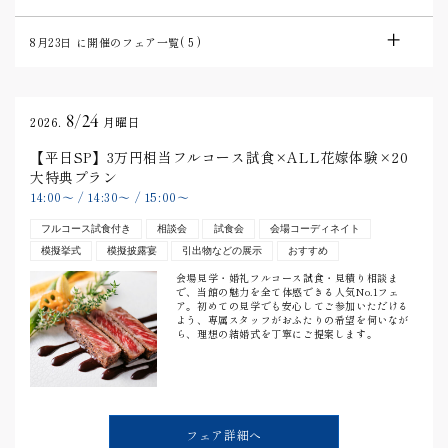
8月23日
に開催のフェア一覧(
5
)
8/24
2026.
月曜日
【平日SP】3万円相当フルコース試食×ALL花嫁体験×20
大特典プラン
14:00
〜
/
14:30
〜
/
15:00
〜
フルコース試食付き
相談会
試食会
会場コーディネイト
模擬挙式
模擬披露宴
引出物などの展示
おすすめ
会場見学・婚礼フルコース試食・見積り相談ま
で、当館の魅力を全て体感できる人気No.1フェ
ア。初めての見学でも安心してご参加いただける
よう、専属スタッフがおふたりの希望を伺いなが
ら、理想の結婚式を丁寧にご提案します。
フェア詳細へ