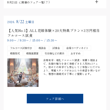
8月21日
に開催のフェア一覧(
7
)
8/22
2026.
土曜日
【人気No.1】ALL花嫁体験×20大特典プラン×3万円相当
フルコース試食
9:00
〜
/
9:30
〜
/
15:00
〜
/
15:30
〜
フルコース試食付き
相談会
試食会
会場コーディネイト
模擬挙式
模擬披露宴
引出物などの展示
おすすめ
会場見学・婚礼フルコース試食・見積り相談ま
で、当館の魅力を全て体感できる人気No.1フェ
ア。初めての見学でも安心してご参加いただける
よう、専属スタッフがおふたりの希望を伺いなが
ら、理想の結婚式を丁寧にご提案します。
フェア詳細へ