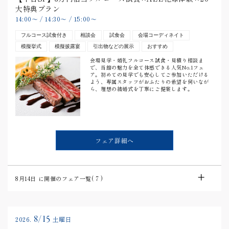
大特典プラン
14:00
〜
/
14:30
〜
/
15:00
〜
フルコース試食付き
相談会
試食会
会場コーディネイト
模擬挙式
模擬披露宴
引出物などの展示
おすすめ
会場見学・婚礼フルコース試食・見積り相談ま
で、当館の魅力を全て体感できる人気No.1フェ
ア。初めての見学でも安心してご参加いただける
よう、専属スタッフがおふたりの希望を伺いなが
ら、理想の結婚式を丁寧にご提案します。
フェア詳細へ
8月14日
に開催のフェア一覧(
7
)
8/15
2026.
土曜日