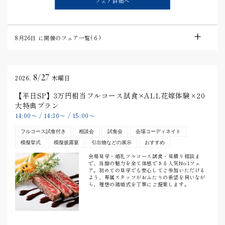
フェア詳細へ
8月26日
に開催のフェア一覧(
6
)
8/27
2026.
木曜日
【平日SP】3万円相当フルコース試食×ALL花嫁体験×20
大特典プラン
14:00
〜
/
14:30
〜
/
15:00
〜
フルコース試食付き
相談会
試食会
会場コーディネイト
模擬挙式
模擬披露宴
引出物などの展示
おすすめ
会場見学・婚礼フルコース試食・見積り相談ま
で、当館の魅力を全て体感できる人気No.1フェ
ア。初めての見学でも安心してご参加いただける
よう、専属スタッフがおふたりの希望を伺いなが
ら、理想の結婚式を丁寧にご提案します。