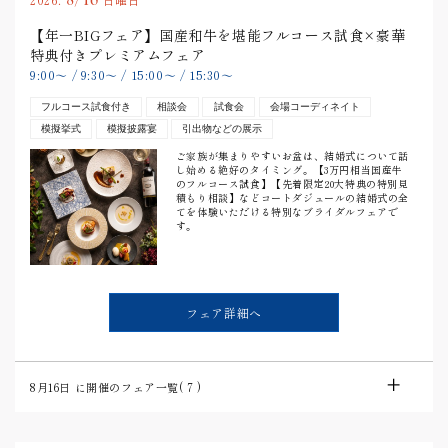
【年一BIGフェア】国産和牛を堪能フルコース試食×豪華
特典付きプレミアムフェア
9:00
〜
/
9:30
〜
/
15:00
〜
/
15:30
〜
フルコース試食付き
相談会
試食会
会場コーディネイト
模擬挙式
模擬披露宴
引出物などの展示
ご家族が集まりやすいお盆は、結婚式について話
し始める絶好のタイミング。【3万円相当国産牛
のフルコース試食】【先着限定20大特典の特別見
積もり相談】などコートダジュールの結婚式の全
てを体験いただける特別なブライダルフェアで
す。
フェア詳細へ
8月16日
に開催のフェア一覧(
7
)