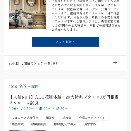
ご参加いただける相談型フェア。南フランスの邸
宅を思わせる貸切空間をゆっくり見学しながら、
チャペル・披露宴会場・ガーデン・会場コーディ
ネートまで、結婚式当日のイメージを一日で体感
いただけます。日程や人数、見積りの不安も専属
スタッフが丁寧にご案内。さらに、先着限定の最
大150万円分の20大特典や、別日での無料試食会も
ご紹介いたします。
フェア詳細へ
9月4日
に開催のフェア一覧(
6
)
9/5
2026.
土曜日
【人気No.1】ALL花嫁体験×20大特典プラン×3万円相当
フルコース試食
9:00
〜
/
9:30
〜
/
15:00
〜
/
15:30
〜
フルコース試食付き
相談会
試食会
会場コーディネイト
模擬挙式
模擬披露宴
引出物などの展示
おすすめ