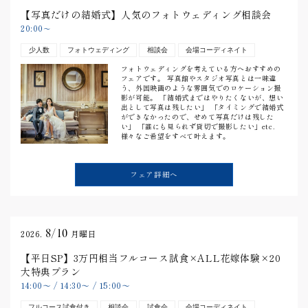
【写真だけの結婚式】人気のフォトウェディング相談会
20:00
〜
少人数
フォトウェディング
相談会
会場コーディネイト
フォトウェディングを考えている方へおすすめの
フェアです。 写真館やスタジオ写真とは一味違
う、外国映画のような雰囲気でのロケーション撮
影が可能。 「結婚式まではやりたくないが、想い
出として写真は残したい」 「タイミングで結婚式
ができなかったので、せめて写真だけは残した
い」 「誰にも見られず貸切で撮影したい」etc.
様々なご希望をすべて叶えます。
フェア詳細へ
8/10
2026.
月曜日
【平日SP】3万円相当フルコース試食×ALL花嫁体験×20
大特典プラン
14:00
〜
/
14:30
〜
/
15:00
〜
フルコース試食付き
相談会
試食会
会場コーディネイト