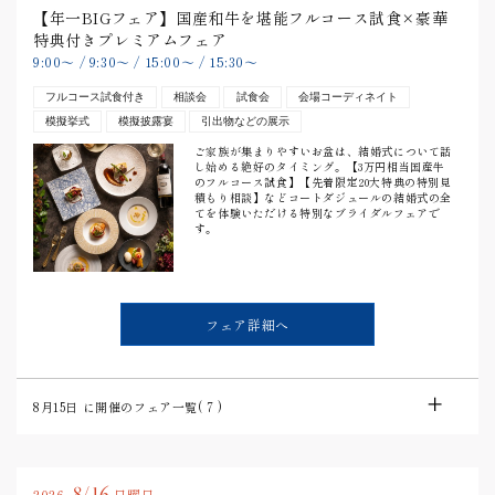
【年一BIGフェア】国産和牛を堪能フルコース試食×豪華
特典付きプレミアムフェア
9:00
〜
/
9:30
〜
/
15:00
〜
/
15:30
〜
フルコース試食付き
相談会
試食会
会場コーディネイト
模擬挙式
模擬披露宴
引出物などの展示
ご家族が集まりやすいお盆は、結婚式について話
し始める絶好のタイミング。【3万円相当国産牛
のフルコース試食】【先着限定20大特典の特別見
積もり相談】などコートダジュールの結婚式の全
てを体験いただける特別なブライダルフェアで
す。
フェア詳細へ
8月15日
に開催のフェア一覧(
7
)
8/16
2026.
日曜日