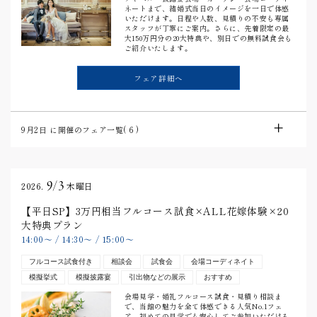
ネートまで、結婚式当日のイメージを一日で体感
いただけます。日程や人数、見積りの不安も専属
スタッフが丁寧にご案内。さらに、先着限定の最
大150万円分の20大特典や、別日での無料試食会も
ご紹介いたします。
フェア詳細へ
9月2日
に開催のフェア一覧(
6
)
9/3
2026.
木曜日
【平日SP】3万円相当フルコース試食×ALL花嫁体験×20
大特典プラン
14:00
〜
/
14:30
〜
/
15:00
〜
フルコース試食付き
相談会
試食会
会場コーディネイト
模擬挙式
模擬披露宴
引出物などの展示
おすすめ
会場見学・婚礼フルコース試食・見積り相談ま
で、当館の魅力を全て体感できる人気No.1フェ
ア。初めての見学でも安心してご参加いただける