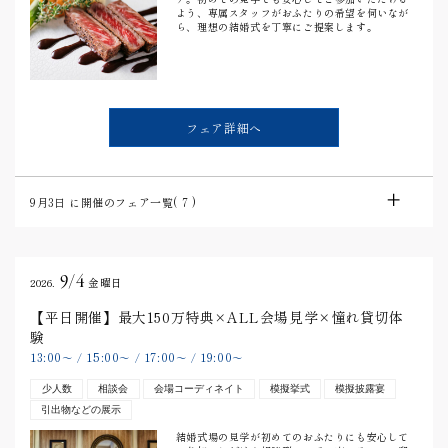
よう、専属スタッフがおふたりの希望を伺いなが
ら、理想の結婚式を丁寧にご提案します。
フェア詳細へ
9月3日
に開催のフェア一覧(
7
)
9/4
2026.
金曜日
【平日開催】最大150万特典×ALL会場見学×憧れ貸切体
験
13:00
15:00
17:00
19:00
〜
/
〜
/
〜
/
〜
少人数
相談会
会場コーディネイト
模擬挙式
模擬披露宴
引出物などの展示
結婚式場の見学が初めてのおふたりにも安心して