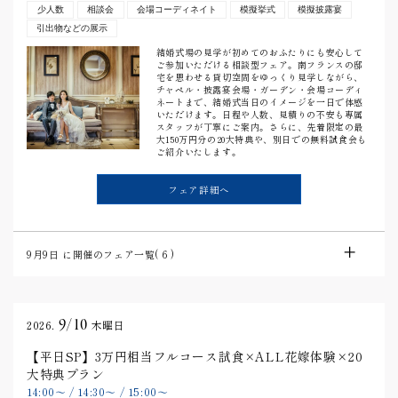
少人数
相談会
会場コーディネイト
模擬挙式
模擬披露宴
引出物などの展示
結婚式場の見学が初めてのおふたりにも安心して
ご参加いただける相談型フェア。南フランスの邸
宅を思わせる貸切空間をゆっくり見学しながら、
チャペル・披露宴会場・ガーデン・会場コーディ
ネートまで、結婚式当日のイメージを一日で体感
いただけます。日程や人数、見積りの不安も専属
スタッフが丁寧にご案内。さらに、先着限定の最
大150万円分の20大特典や、別日での無料試食会も
ご紹介いたします。
フェア詳細へ
9月9日
に開催のフェア一覧(
6
)
9/10
2026.
木曜日
【平日SP】3万円相当フルコース試食×ALL花嫁体験×20
大特典プラン
14:00
〜
/
14:30
〜
/
15:00
〜