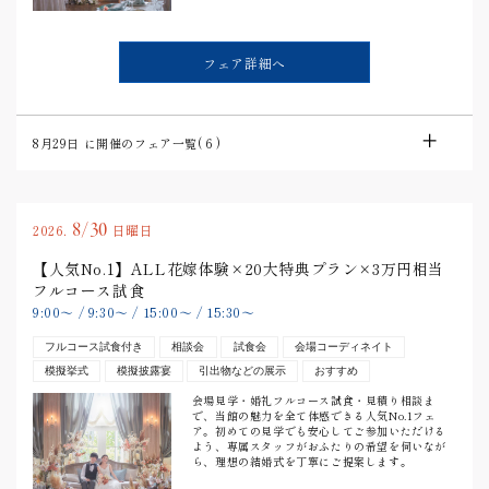
フェア詳細へ
8月29日
に開催のフェア一覧(
6
)
8/30
2026.
日曜日
【人気No.1】ALL花嫁体験×20大特典プラン×3万円相当
フルコース試食
9:00
〜
/
9:30
〜
/
15:00
〜
/
15:30
〜
フルコース試食付き
相談会
試食会
会場コーディネイト
模擬挙式
模擬披露宴
引出物などの展示
おすすめ
会場見学・婚礼フルコース試食・見積り相談ま
で、当館の魅力を全て体感できる人気No.1フェ
ア。初めての見学でも安心してご参加いただける
よう、専属スタッフがおふたりの希望を伺いなが
ら、理想の結婚式を丁寧にご提案します。