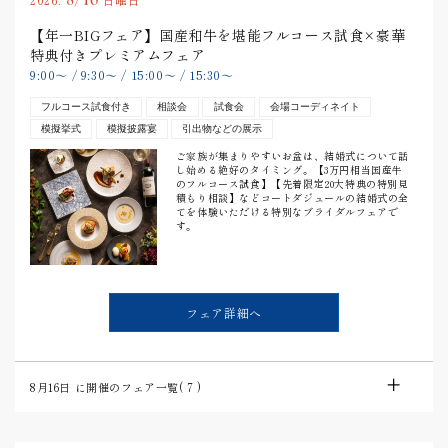
【年一BIGフェア】国産和牛を堪能フルコース試食×豪華
特典付きプレミアムフェア
9:00
〜
/
9:30
〜
/
15:00
〜
/
15:30
〜
フルコース試食付き
相談会
試食会
会場コーディネイト
模擬挙式
模擬披露宴
引出物などの展示
ご家族が集まりやすいお盆は、結婚式について話
し始める絶好のタイミング。【3万円相当国産牛
のフルコース試食】【先着限定20大特典の特別見
積もり相談】などコートダジュールの結婚式の全
てを体験いただける特別なブライダルフェアで
す。
フェア詳細へ
8月16日
に開催のフェア一覧(
7
)