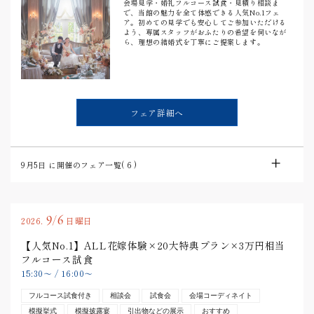
会場見学・婚礼フルコース試食・見積り相談ま
で、当館の魅力を全て体感できる人気No.1フェ
ア。初めての見学でも安心してご参加いただける
よう、専属スタッフがおふたりの希望を伺いなが
ら、理想の結婚式を丁寧にご提案します。
フェア詳細へ
9月5日
に開催のフェア一覧(
6
)
9/6
2026.
日曜日
【人気No.1】ALL花嫁体験×20大特典プラン×3万円相当
フルコース試食
15:30
〜
/
16:00
〜
フルコース試食付き
相談会
試食会
会場コーディネイト
模擬挙式
模擬披露宴
引出物などの展示
おすすめ