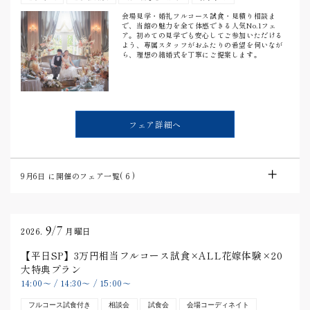
会場見学・婚礼フルコース試食・見積り相談ま
で、当館の魅力を全て体感できる人気No.1フェ
ア。初めての見学でも安心してご参加いただける
よう、専属スタッフがおふたりの希望を伺いなが
ら、理想の結婚式を丁寧にご提案します。
フェア詳細へ
9月6日
に開催のフェア一覧(
6
)
9/7
2026.
月曜日
【平日SP】3万円相当フルコース試食×ALL花嫁体験×20
大特典プラン
14:00
〜
/
14:30
〜
/
15:00
〜
フルコース試食付き
相談会
試食会
会場コーディネイト