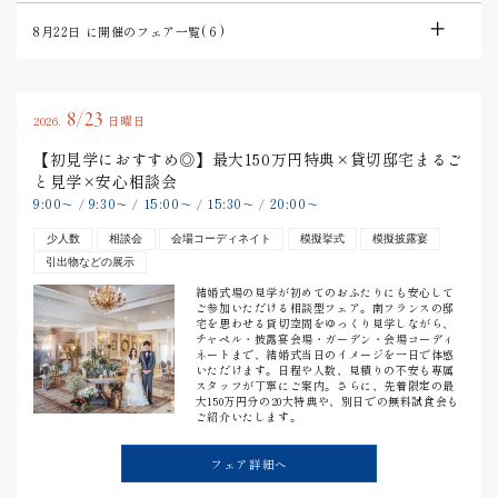
8月22日
に開催のフェア一覧(
6
)
8/23
2026.
日曜日
【初見学におすすめ◎】最大150万円特典×貸切邸宅まるご
と見学×安心相談会
9:00
9:30
15:00
15:30
20:00
〜
/
〜
/
〜
/
〜
/
〜
少人数
相談会
会場コーディネイト
模擬挙式
模擬披露宴
引出物などの展示
結婚式場の見学が初めてのおふたりにも安心して
ご参加いただける相談型フェア。南フランスの邸
宅を思わせる貸切空間をゆっくり見学しながら、
チャペル・披露宴会場・ガーデン・会場コーディ
ネートまで、結婚式当日のイメージを一日で体感
いただけます。日程や人数、見積りの不安も専属
スタッフが丁寧にご案内。さらに、先着限定の最
大150万円分の20大特典や、別日での無料試食会も
ご紹介いたします。
フェア詳細へ