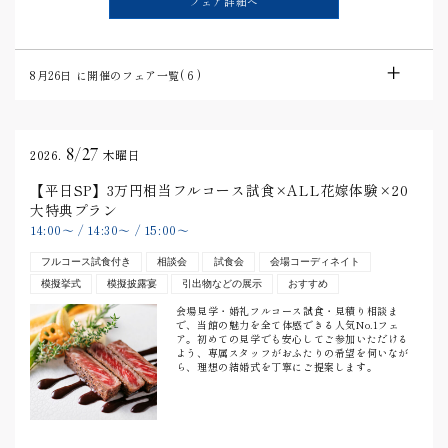
フェア詳細へ
8月26日
に開催のフェア一覧(
6
)
8/27
2026.
木曜日
【平日SP】3万円相当フルコース試食×ALL花嫁体験×20
大特典プラン
14:00
〜
/
14:30
〜
/
15:00
〜
フルコース試食付き
相談会
試食会
会場コーディネイト
模擬挙式
模擬披露宴
引出物などの展示
おすすめ
会場見学・婚礼フルコース試食・見積り相談ま
で、当館の魅力を全て体感できる人気No.1フェ
ア。初めての見学でも安心してご参加いただける
よう、専属スタッフがおふたりの希望を伺いなが
ら、理想の結婚式を丁寧にご提案します。