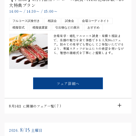
大特典プラン
14:00
〜
/
14:30
〜
/
15:00
〜
フルコース試食付き
相談会
試食会
会場コーディネイト
模擬挙式
模擬披露宴
引出物などの展示
おすすめ
会場見学・婚礼フルコース試食・見積り相談ま
で、当館の魅力を全て体感できる人気No.1フェ
ア。初めての見学でも安心してご参加いただける
よう、専属スタッフがおふたりの希望を伺いなが
ら、理想の結婚式を丁寧にご提案します。
フェア詳細へ
8月14日
に開催のフェア一覧(
7
)
8/15
2026.
土曜日