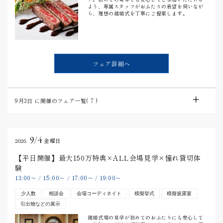
よう、専属スタッフがおふたりの希望を伺いなが
ら、理想の結婚式を丁寧にご提案します。
フェア詳細へ
9月3日
に開催のフェア一覧(
7
)
9/4
2026.
金曜日
【平日開催】最大150万特典×ALL会場見学×憧れ貸切体
験
13:00
15:00
17:00
19:00
〜
/
〜
/
〜
/
〜
少人数
相談会
会場コーディネイト
模擬挙式
模擬披露宴
引出物などの展示
結婚式場の見学が初めてのおふたりにも安心して