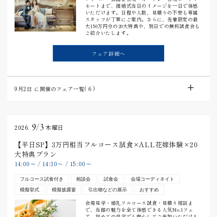
ネートまで、結婚式当日のイメージを一日で体感
いただけます。日程や人数、見積りの不安も専属
スタッフが丁寧にご案内。さらに、先着限定の最
大150万円分の20大特典や、別日での無料試食会も
ご紹介いたします。
フェア詳細へ
9月2日
に開催のフェア一覧(
6
)
9/3
2026.
木曜日
【平日SP】3万円相当フルコース試食×ALL花嫁体験×20
大特典プラン
14:00
〜
/
14:30
〜
/
15:00
〜
フルコース試食付き
相談会
試食会
会場コーディネイト
模擬挙式
模擬披露宴
引出物などの展示
おすすめ
会場見学・婚礼フルコース試食・見積り相談ま
で、当館の魅力を全て体感できる人気No.1フェ
ア。初めての見学でも安心してご参加いただける