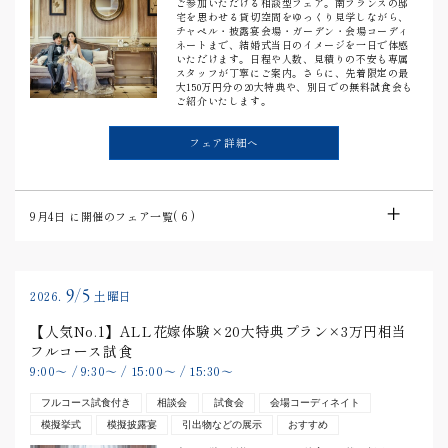
ご参加いただける相談型フェア。南フランスの邸
宅を思わせる貸切空間をゆっくり見学しながら、
チャペル・披露宴会場・ガーデン・会場コーディ
ネートまで、結婚式当日のイメージを一日で体感
いただけます。日程や人数、見積りの不安も専属
スタッフが丁寧にご案内。さらに、先着限定の最
大150万円分の20大特典や、別日での無料試食会も
ご紹介いたします。
フェア詳細へ
9月4日
に開催のフェア一覧(
6
)
9/5
2026.
土曜日
【人気No.1】ALL花嫁体験×20大特典プラン×3万円相当
フルコース試食
9:00
〜
/
9:30
〜
/
15:00
〜
/
15:30
〜
フルコース試食付き
相談会
試食会
会場コーディネイト
模擬挙式
模擬披露宴
引出物などの展示
おすすめ