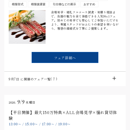
模擬挙式
模擬披露宴
引出物などの展示
おすすめ
会場見学・婚礼フルコース試食・見積り相談ま
で、当館の魅力を全て体感できる人気No.1フェ
ア。初めての見学でも安心してご参加いただける
よう、専属スタッフがおふたりの希望を伺いなが
ら、理想の結婚式を丁寧にご提案します。
フェア詳細へ
9月7日
に開催のフェア一覧(
7
)
9/9
2026.
水曜日
【平日開催】最大150万特典×ALL会場見学×憧れ貸切体
験
13:00
15:00
17:00
19:00
〜
/
〜
/
〜
/
〜