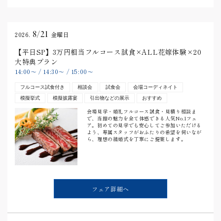
8/21
2026.
金曜日
【平日SP】3万円相当フルコース試食×ALL花嫁体験×20
大特典プラン
14:00
〜
/
14:30
〜
/
15:00
〜
フルコース試食付き
相談会
試食会
会場コーディネイト
模擬挙式
模擬披露宴
引出物などの展示
おすすめ
会場見学・婚礼フルコース試食・見積り相談ま
で、当館の魅力を全て体感できる人気No.1フェ
ア。初めての見学でも安心してご参加いただける
よう、専属スタッフがおふたりの希望を伺いなが
ら、理想の結婚式を丁寧にご提案します。
フェア詳細へ