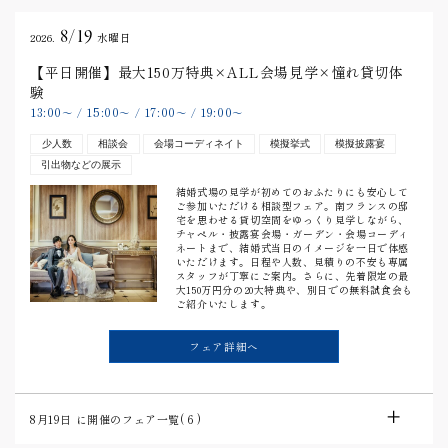
8/19
2026.
水曜日
【平日開催】最大150万特典×ALL会場見学×憧れ貸切体
験
13:00
15:00
17:00
19:00
〜
/
〜
/
〜
/
〜
少人数
相談会
会場コーディネイト
模擬挙式
模擬披露宴
引出物などの展示
結婚式場の見学が初めてのおふたりにも安心して
ご参加いただける相談型フェア。南フランスの邸
宅を思わせる貸切空間をゆっくり見学しながら、
チャペル・披露宴会場・ガーデン・会場コーディ
ネートまで、結婚式当日のイメージを一日で体感
いただけます。日程や人数、見積りの不安も専属
スタッフが丁寧にご案内。さらに、先着限定の最
大150万円分の20大特典や、別日での無料試食会も
ご紹介いたします。
フェア詳細へ
8月19日
に開催のフェア一覧(
6
)