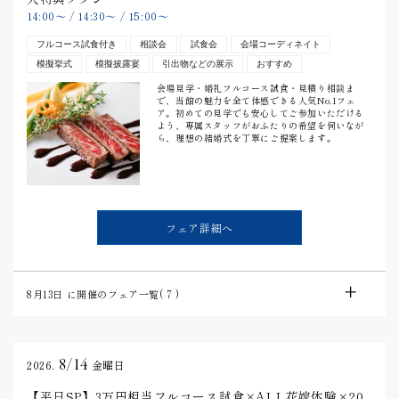
14:00
〜
/
14:30
〜
/
15:00
〜
フルコース試食付き
相談会
試食会
会場コーディネイト
模擬挙式
模擬披露宴
引出物などの展示
おすすめ
会場見学・婚礼フルコース試食・見積り相談ま
で、当館の魅力を全て体感できる人気No.1フェ
ア。初めての見学でも安心してご参加いただける
よう、専属スタッフがおふたりの希望を伺いなが
ら、理想の結婚式を丁寧にご提案します。
フェア詳細へ
8月13日
に開催のフェア一覧(
7
)
8/14
2026.
金曜日
【平日SP】3万円相当フルコース試食×ALL花嫁体験×20