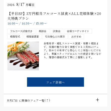
8/17
2026.
月曜日
【平日SP】3万円相当フルコース試食×ALL花嫁体験×20
大特典プラン
14:00
〜
/
14:30
〜
/
15:00
〜
フルコース試食付き
相談会
試食会
会場コーディネイト
模擬挙式
模擬披露宴
引出物などの展示
おすすめ
会場見学・婚礼フルコース試食・見積り相談ま
で、当館の魅力を全て体感できる人気No.1フェ
ア。初めての見学でも安心してご参加いただける
よう、専属スタッフがおふたりの希望を伺いなが
ら、理想の結婚式を丁寧にご提案します。
フェア詳細へ
8月17日
に開催のフェア一覧(
7
)