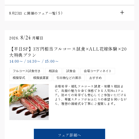
8月23日
に開催のフェア一覧(
5
)
8/24
2026.
月曜日
【平日SP】3万円相当フルコース試食×ALL花嫁体験×20
大特典プラン
14:00
〜
/
14:30
〜
/
15:00
〜
フルコース試食付き
相談会
試食会
会場コーディネイト
模擬挙式
模擬披露宴
引出物などの展示
おすすめ
会場見学・婚礼フルコース試食・見積り相談ま
で、当館の魅力を全て体感できる人気No.1フェ
ア。初めての見学でも安心してご参加いただける
よう、専属スタッフがおふたりの希望を伺いなが
ら、理想の結婚式を丁寧にご提案します。
フェア詳細へ