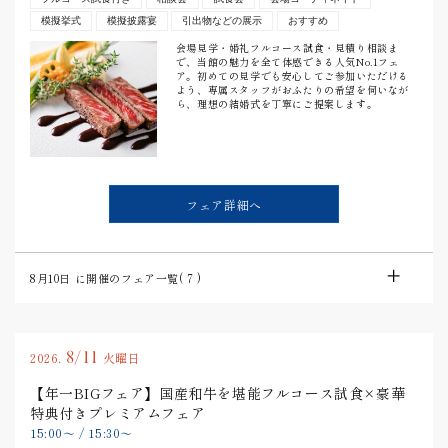
模擬挙式
模擬披露宴
引出物などの展示
おすすめ
会場見学・婚礼フルコース試食・見積り相談ま
で、当館の魅力を全て体感できる人気No.1フェ
ア。初めての見学でも安心してご参加いただける
よう、専属スタッフがおふたりの希望を伺いなが
ら、理想の結婚式を丁寧にご提案します。
フェア詳細へ
8月10日
に開催のフェア一覧(
7
)
8/11
2026.
火曜日
【年一BIGフェア】国産和牛を堪能フルコース試食×豪華
特典付きプレミアムフェア
15:00
〜
/
15:30
〜