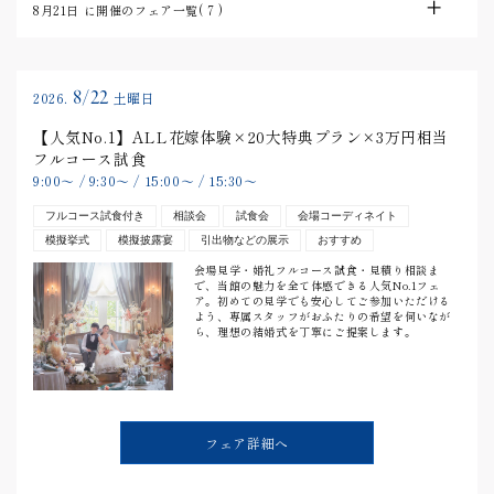
8月21日
に開催のフェア一覧(
7
)
8/22
2026.
土曜日
【人気No.1】ALL花嫁体験×20大特典プラン×3万円相当
フルコース試食
9:00
〜
/
9:30
〜
/
15:00
〜
/
15:30
〜
フルコース試食付き
相談会
試食会
会場コーディネイト
模擬挙式
模擬披露宴
引出物などの展示
おすすめ
会場見学・婚礼フルコース試食・見積り相談ま
で、当館の魅力を全て体感できる人気No.1フェ
ア。初めての見学でも安心してご参加いただける
よう、専属スタッフがおふたりの希望を伺いなが
ら、理想の結婚式を丁寧にご提案します。
フェア詳細へ