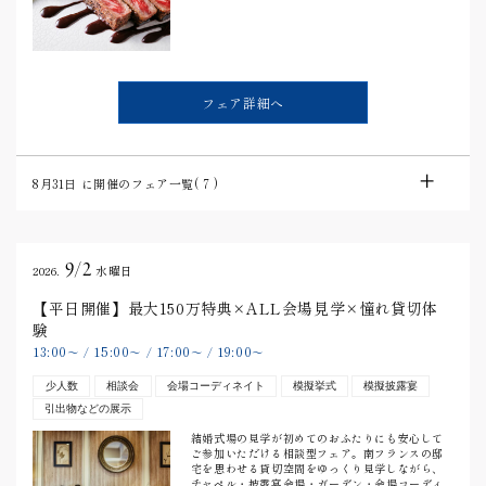
フェア詳細へ
8月31日
に開催のフェア一覧(
7
)
9/2
2026.
水曜日
【平日開催】最大150万特典×ALL会場見学×憧れ貸切体
験
13:00
15:00
17:00
19:00
〜
/
〜
/
〜
/
〜
少人数
相談会
会場コーディネイト
模擬挙式
模擬披露宴
引出物などの展示
結婚式場の見学が初めてのおふたりにも安心して
ご参加いただける相談型フェア。南フランスの邸
宅を思わせる貸切空間をゆっくり見学しながら、
チャペル・披露宴会場・ガーデン・会場コーディ