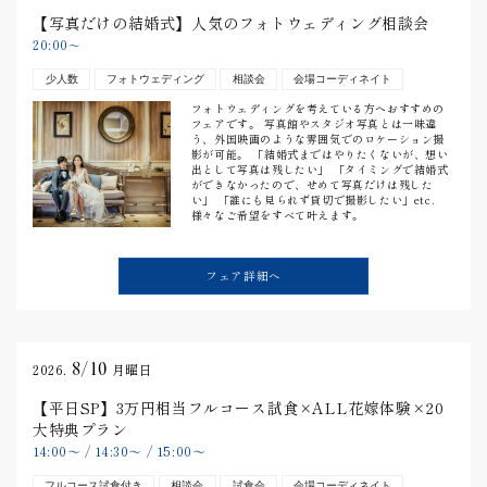
【写真だけの結婚式】人気のフォトウェディング相談会
20:00
〜
少人数
フォトウェディング
相談会
会場コーディネイト
フォトウェディングを考えている方へおすすめの
フェアです。 写真館やスタジオ写真とは一味違
う、外国映画のような雰囲気でのロケーション撮
影が可能。 「結婚式まではやりたくないが、想い
出として写真は残したい」 「タイミングで結婚式
ができなかったので、せめて写真だけは残した
い」 「誰にも見られず貸切で撮影したい」etc.
様々なご希望をすべて叶えます。
フェア詳細へ
8/10
2026.
月曜日
【平日SP】3万円相当フルコース試食×ALL花嫁体験×20
大特典プラン
14:00
〜
/
14:30
〜
/
15:00
〜
フルコース試食付き
相談会
試食会
会場コーディネイト