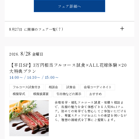
フェア詳細へ
8月27日
に開催のフェア一覧(
7
)
8/28
2026.
金曜日
【平日SP】3万円相当フルコース試食×ALL花嫁体験×20
大特典プラン
14:00
〜
/
14:30
〜
/
15:00
〜
フルコース試食付き
相談会
試食会
会場コーディネイト
模擬挙式
模擬披露宴
引出物などの展示
おすすめ
会場見学・婚礼フルコース試食・見積り相談ま
で、当館の魅力を全て体感できる人気No.1フェ
ア。初めての見学でも安心してご参加いただける
よう、専属スタッフがおふたりの希望を伺いなが
ら、理想の結婚式を丁寧にご提案します。