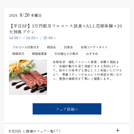
8/20
2026.
木曜日
【平日SP】3万円相当フルコース試食×ALL花嫁体験×20
大特典プラン
14:00
〜
/
14:30
〜
/
15:00
〜
フルコース試食付き
相談会
試食会
会場コーディネイト
模擬挙式
模擬披露宴
引出物などの展示
おすすめ
会場見学・婚礼フルコース試食・見積り相談ま
で、当館の魅力を全て体感できる人気No.1フェ
ア。初めての見学でも安心してご参加いただける
よう、専属スタッフがおふたりの希望を伺いなが
ら、理想の結婚式を丁寧にご提案します。
フェア詳細へ
8月20日
に開催のフェア一覧(
7
)