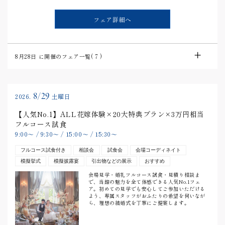
フェア詳細へ
8月28日
に開催のフェア一覧(
7
)
8/29
2026.
土曜日
【人気No.1】ALL花嫁体験×20大特典プラン×3万円相当
フルコース試食
9:00
〜
/
9:30
〜
/
15:00
〜
/
15:30
〜
フルコース試食付き
相談会
試食会
会場コーディネイト
模擬挙式
模擬披露宴
引出物などの展示
おすすめ
会場見学・婚礼フルコース試食・見積り相談ま
で、当館の魅力を全て体感できる人気No.1フェ
ア。初めての見学でも安心してご参加いただける
よう、専属スタッフがおふたりの希望を伺いなが
ら、理想の結婚式を丁寧にご提案します。