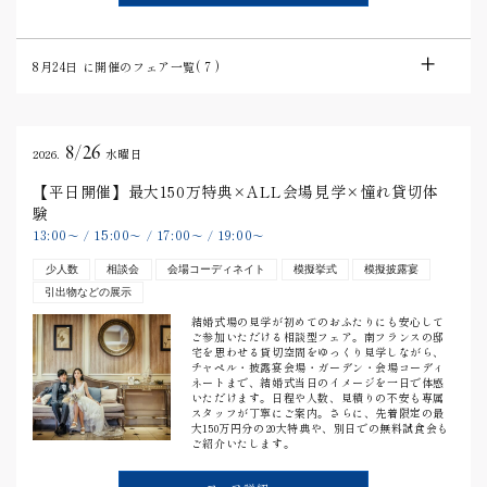
8月24日
に開催のフェア一覧(
7
)
8/26
2026.
水曜日
【平日開催】最大150万特典×ALL会場見学×憧れ貸切体
験
13:00
15:00
17:00
19:00
〜
/
〜
/
〜
/
〜
少人数
相談会
会場コーディネイト
模擬挙式
模擬披露宴
引出物などの展示
結婚式場の見学が初めてのおふたりにも安心して
ご参加いただける相談型フェア。南フランスの邸
宅を思わせる貸切空間をゆっくり見学しながら、
チャペル・披露宴会場・ガーデン・会場コーディ
ネートまで、結婚式当日のイメージを一日で体感
いただけます。日程や人数、見積りの不安も専属
スタッフが丁寧にご案内。さらに、先着限定の最
大150万円分の20大特典や、別日での無料試食会も
ご紹介いたします。