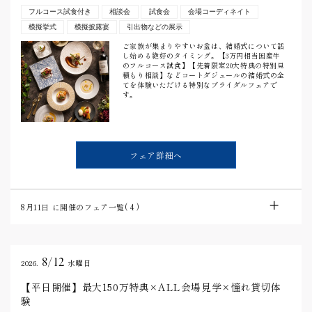
フルコース試食付き
相談会
試食会
会場コーディネイト
模擬挙式
模擬披露宴
引出物などの展示
ご家族が集まりやすいお盆は、結婚式について話
し始める絶好のタイミング。【3万円相当国産牛
のフルコース試食】【先着限定20大特典の特別見
積もり相談】などコートダジュールの結婚式の全
てを体験いただける特別なブライダルフェアで
す。
フェア詳細へ
8月11日
に開催のフェア一覧(
4
)
8/12
2026.
水曜日
【平日開催】最大150万特典×ALL会場見学×憧れ貸切体
験