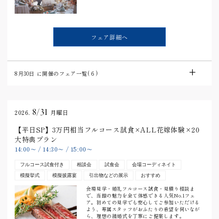
フェア詳細へ
8月30日
に開催のフェア一覧(
6
)
8/31
2026.
月曜日
【平日SP】3万円相当フルコース試食×ALL花嫁体験×20
大特典プラン
14:00
〜
/
14:30
〜
/
15:00
〜
フルコース試食付き
相談会
試食会
会場コーディネイト
模擬挙式
模擬披露宴
引出物などの展示
おすすめ
会場見学・婚礼フルコース試食・見積り相談ま
で、当館の魅力を全て体感できる人気No.1フェ
ア。初めての見学でも安心してご参加いただける
よう、専属スタッフがおふたりの希望を伺いなが
ら、理想の結婚式を丁寧にご提案します。