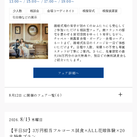
13:00
15:00
17:00
19:00
〜
/
〜
/
〜
/
〜
少人数
相談会
会場コーディネイト
模擬挙式
模擬披露宴
引出物などの展示
結婚式場の見学が初めてのおふたりにも安心して
ご参加いただける相談型フェア。南フランスの邸
宅を思わせる貸切空間をゆっくり見学しながら、
チャペル・披露宴会場・ガーデン・会場コーディ
ネートまで、結婚式当日のイメージを一日で体感
いただけます。日程や人数、見積りの不安も専属
スタッフが丁寧にご案内。さらに、先着限定の最
大150万円分の20大特典や、別日での無料試食会も
ご紹介いたします。
フェア詳細へ
8月12日
に開催のフェア一覧(
6
)
8/13
2026.
木曜日
【平日SP】3万円相当フルコース試食×ALL花嫁体験×20
大特典プラン