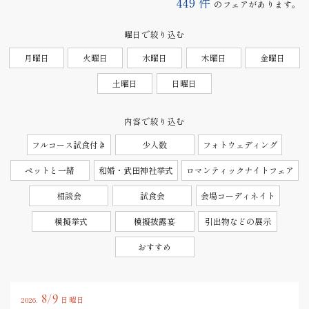
449
件
のフェアがあります。
曜日で絞り込む
月曜日
火曜日
水曜日
木曜日
金曜日
土曜日
日曜日
内容で絞り込む
フルコース試食付き
少人数
フォトウェディング
ペットと一緒
和婚・武田神社挙式
ロマンティックナイトフェア
相談会
試食会
会場コーディネイト
模擬挙式
模擬披露宴
引出物などの展示
おすすめ
8/9
2026.
日曜日