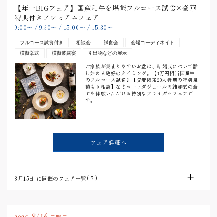
【年一BIGフェア】国産和牛を堪能フルコース試食×豪華
特典付きプレミアムフェア
9:00
〜
/
9:30
〜
/
15:00
〜
/
15:30
〜
フルコース試食付き
相談会
試食会
会場コーディネイト
模擬挙式
模擬披露宴
引出物などの展示
ご家族が集まりやすいお盆は、結婚式について話
し始める絶好のタイミング。【3万円相当国産牛
のフルコース試食】【先着限定20大特典の特別見
積もり相談】などコートダジュールの結婚式の全
てを体験いただける特別なブライダルフェアで
す。
フェア詳細へ
8月15日
に開催のフェア一覧(
7
)
8/16
2026.
日曜日