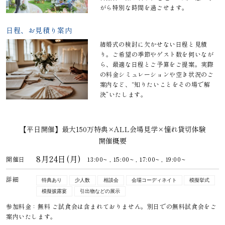
がら特別な時間を過ごせます。
日程、お見積り案内
結婚式の検討に欠かせない日程と見積
り。ご希望の季節やゲスト数を伺いなが
ら、最適な日程とご予算をご提案。実際
の料金シミュレーションや空き状況のご
案内など、“知りたいことをその場で解
決”いたします。
【平日開催】最大150万特典×ALL会場見学×憧れ貸切体験
開催概要
8月24日(月)
開催日
13:00~ ,
15:00~ ,
17:00~ ,
19:00~
詳細
特典あり
少人数
相談会
会場コーディネイト
模擬挙式
模擬披露宴
引出物などの展示
参加料金：無料 ご試食会は含まれておりません。別日での無料試食会をご
案内いたします。