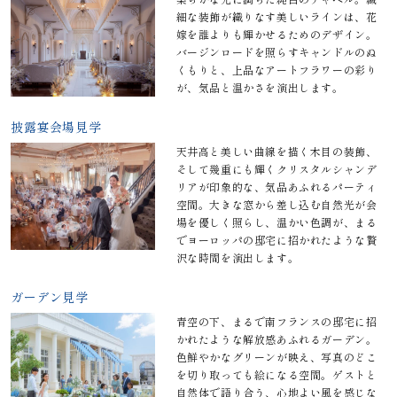
細な装飾が織りなす美しいラインは、花
嫁を誰よりも輝かせるためのデザイン。
バージンロードを照らすキャンドルのぬ
くもりと、上品なアートフラワーの彩り
が、気品と温かさを演出します。
披露宴会場見学
天井高と美しい曲線を描く木目の装飾、
そして幾重にも輝くクリスタルシャンデ
リアが印象的な、気品あふれるパーティ
空間。大きな窓から差し込む自然光が会
場を優しく照らし、温かい色調が、まる
でヨーロッパの邸宅に招かれたような贅
沢な時間を演出します。
ガーデン見学
青空の下、まるで南フランスの邸宅に招
かれたような解放感あふれるガーデン。
色鮮やかなグリーンが映え、写真のどこ
を切り取っても絵になる空間。ゲストと
自然体で語り合う、心地よい風を感じな