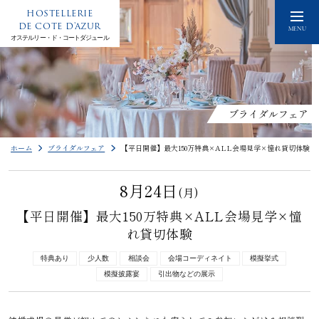
HOSTELLERIE
DE COTE D'AZUR
MENU
オステルリー・ド・コートダジュール
ブライダルフェア
ホーム
ブライダルフェア
【平日開催】最大150万特典×ALL会場見学×憧れ貸切体験
8月24日
(月)
【平日開催】最大150万特典×ALL会場見学×憧
れ貸切体験
特典あり
少人数
相談会
会場コーディネイト
模擬挙式
模擬披露宴
引出物などの展示