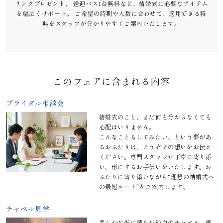
リンクプレゼント、 送迎バス1台無料など、結婚式に必要なアイテム
を幅広くサポート。 ご希望の時期や人数に合わせて、適用できる特
典をスタッフが分かりやすくご案内いたします。
このフェアに含まれる内容
ブライダル相談会
結婚式のこと、まだ何も分からなくても
心配はいりません。
こんなこともしてみたい、という夢があ
るおふたりは、どうぞその想いをお伝え
ください。専門スタッフが丁寧に寄り添
い、形にするお手伝いをいたします。お
ふたりに寄り添いながら“理想の結婚式へ
の最短ルート”をご案内します。
チャペル見学
柔らかな光に満ちた純白のチャペル。繊