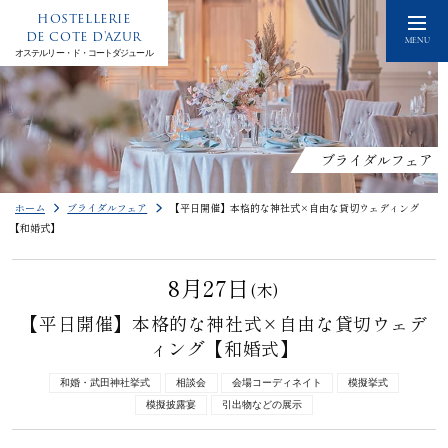
HOSTELLERIE
DE COTE D'AZUR
MENU
オステルリー・ド・コートダジュール
ブライダルフェア
ホーム
ブライダルフェア
【平日開催】本格的な神社式×自由な貸切ウェディング
【和婚式】
8月27日
(木)
【平日開催】本格的な神社式×自由な貸切ウェデ
ィング【和婚式】
和婚・武田神社挙式
相談会
会場コーディネイト
模擬挙式
模擬披露宴
引出物などの展示