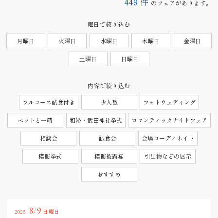
449
件
のフェアがあります。
曜日で絞り込む
月曜日
火曜日
水曜日
木曜日
金曜日
土曜日
日曜日
内容で絞り込む
フルコース試食付き
少人数
フォトウェディング
ペットと一緒
和婚・武田神社挙式
ロマンティックナイトフェア
相談会
試食会
会場コーディネイト
模擬挙式
模擬披露宴
引出物などの展示
おすすめ
8/9
2026.
日曜日