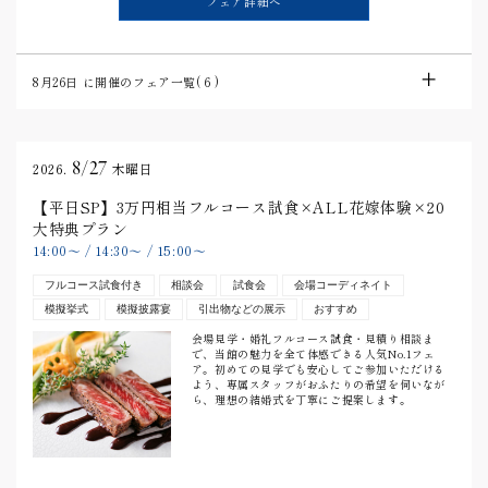
フェア詳細へ
8月26日
に開催のフェア一覧(
6
)
8/27
2026.
木曜日
【平日SP】3万円相当フルコース試食×ALL花嫁体験×20
大特典プラン
14:00
〜
/
14:30
〜
/
15:00
〜
フルコース試食付き
相談会
試食会
会場コーディネイト
模擬挙式
模擬披露宴
引出物などの展示
おすすめ
会場見学・婚礼フルコース試食・見積り相談ま
で、当館の魅力を全て体感できる人気No.1フェ
ア。初めての見学でも安心してご参加いただける
よう、専属スタッフがおふたりの希望を伺いなが
ら、理想の結婚式を丁寧にご提案します。