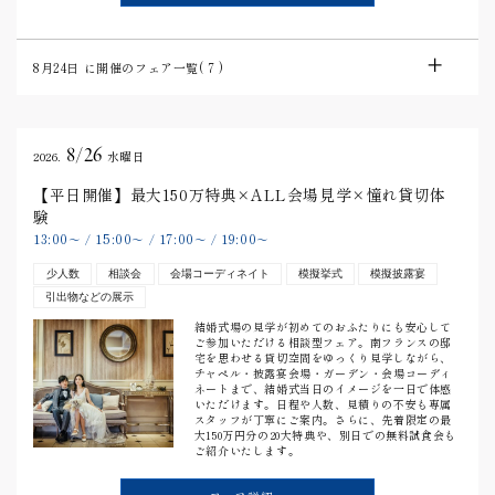
8月24日
に開催のフェア一覧(
7
)
8/26
2026.
水曜日
【平日開催】最大150万特典×ALL会場見学×憧れ貸切体
験
13:00
15:00
17:00
19:00
〜
/
〜
/
〜
/
〜
少人数
相談会
会場コーディネイト
模擬挙式
模擬披露宴
引出物などの展示
結婚式場の見学が初めてのおふたりにも安心して
ご参加いただける相談型フェア。南フランスの邸
宅を思わせる貸切空間をゆっくり見学しながら、
チャペル・披露宴会場・ガーデン・会場コーディ
ネートまで、結婚式当日のイメージを一日で体感
いただけます。日程や人数、見積りの不安も専属
スタッフが丁寧にご案内。さらに、先着限定の最
大150万円分の20大特典や、別日での無料試食会も
ご紹介いたします。