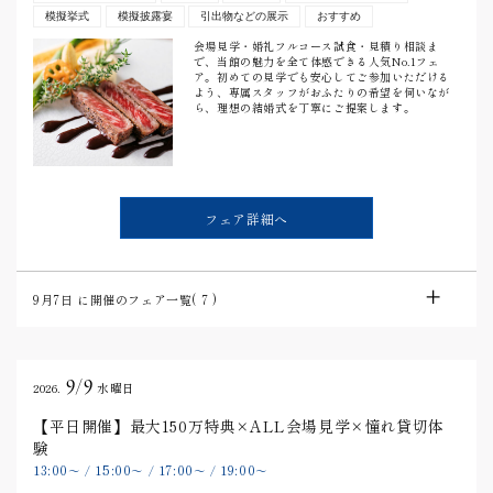
模擬挙式
模擬披露宴
引出物などの展示
おすすめ
会場見学・婚礼フルコース試食・見積り相談ま
で、当館の魅力を全て体感できる人気No.1フェ
ア。初めての見学でも安心してご参加いただける
よう、専属スタッフがおふたりの希望を伺いなが
ら、理想の結婚式を丁寧にご提案します。
フェア詳細へ
9月7日
に開催のフェア一覧(
7
)
9/9
2026.
水曜日
【平日開催】最大150万特典×ALL会場見学×憧れ貸切体
験
13:00
15:00
17:00
19:00
〜
/
〜
/
〜
/
〜