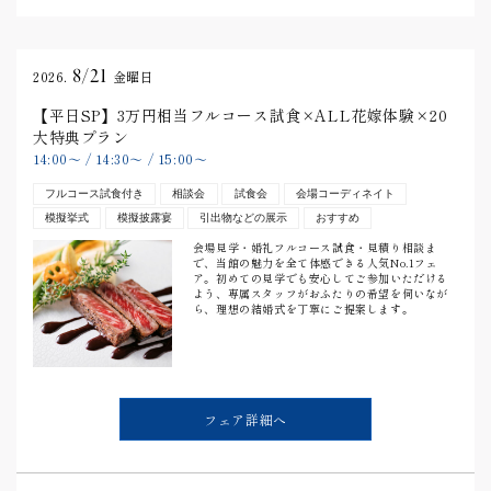
8/21
2026.
金曜日
【平日SP】3万円相当フルコース試食×ALL花嫁体験×20
大特典プラン
14:00
〜
/
14:30
〜
/
15:00
〜
フルコース試食付き
相談会
試食会
会場コーディネイト
模擬挙式
模擬披露宴
引出物などの展示
おすすめ
会場見学・婚礼フルコース試食・見積り相談ま
で、当館の魅力を全て体感できる人気No.1フェ
ア。初めての見学でも安心してご参加いただける
よう、専属スタッフがおふたりの希望を伺いなが
ら、理想の結婚式を丁寧にご提案します。
フェア詳細へ