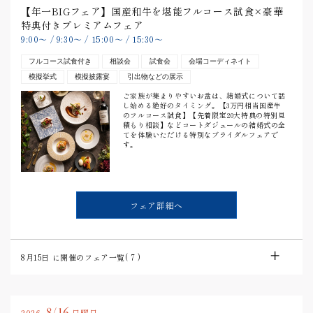
【年一BIGフェア】国産和牛を堪能フルコース試食×豪華
特典付きプレミアムフェア
9:00
〜
/
9:30
〜
/
15:00
〜
/
15:30
〜
フルコース試食付き
相談会
試食会
会場コーディネイト
模擬挙式
模擬披露宴
引出物などの展示
ご家族が集まりやすいお盆は、結婚式について話
し始める絶好のタイミング。【3万円相当国産牛
のフルコース試食】【先着限定20大特典の特別見
積もり相談】などコートダジュールの結婚式の全
てを体験いただける特別なブライダルフェアで
す。
フェア詳細へ
8月15日
に開催のフェア一覧(
7
)
8/16
2026.
日曜日