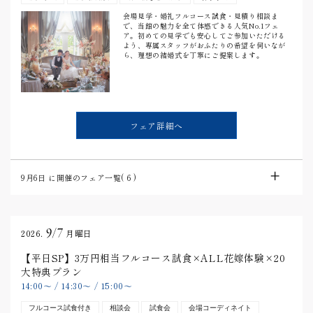
会場見学・婚礼フルコース試食・見積り相談ま
で、当館の魅力を全て体感できる人気No.1フェ
ア。初めての見学でも安心してご参加いただける
よう、専属スタッフがおふたりの希望を伺いなが
ら、理想の結婚式を丁寧にご提案します。
フェア詳細へ
9月6日
に開催のフェア一覧(
6
)
9/7
2026.
月曜日
【平日SP】3万円相当フルコース試食×ALL花嫁体験×20
大特典プラン
14:00
〜
/
14:30
〜
/
15:00
〜
フルコース試食付き
相談会
試食会
会場コーディネイト