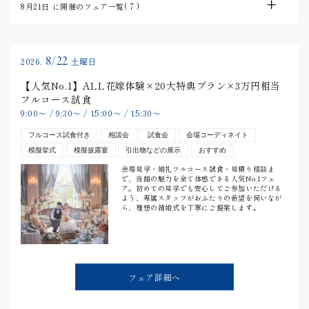
8月21日
に開催のフェア一覧(
7
)
8/22
2026.
土曜日
【人気No.1】ALL花嫁体験×20大特典プラン×3万円相当
フルコース試食
9:00
〜
/
9:30
〜
/
15:00
〜
/
15:30
〜
フルコース試食付き
相談会
試食会
会場コーディネイト
模擬挙式
模擬披露宴
引出物などの展示
おすすめ
会場見学・婚礼フルコース試食・見積り相談ま
で、当館の魅力を全て体感できる人気No.1フェ
ア。初めての見学でも安心してご参加いただける
よう、専属スタッフがおふたりの希望を伺いなが
ら、理想の結婚式を丁寧にご提案します。
フェア詳細へ