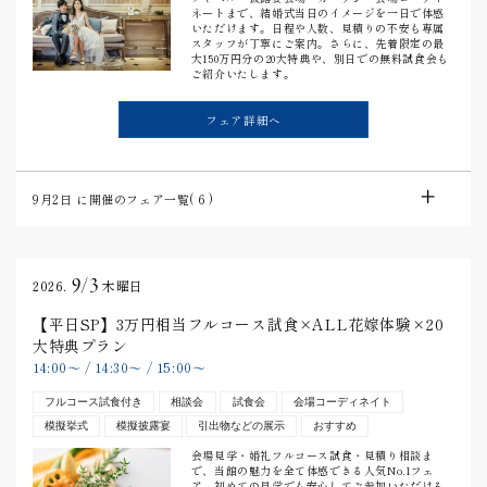
ネートまで、結婚式当日のイメージを一日で体感
いただけます。日程や人数、見積りの不安も専属
スタッフが丁寧にご案内。さらに、先着限定の最
大150万円分の20大特典や、別日での無料試食会も
ご紹介いたします。
フェア詳細へ
9月2日
に開催のフェア一覧(
6
)
9/3
2026.
木曜日
【平日SP】3万円相当フルコース試食×ALL花嫁体験×20
大特典プラン
14:00
〜
/
14:30
〜
/
15:00
〜
フルコース試食付き
相談会
試食会
会場コーディネイト
模擬挙式
模擬披露宴
引出物などの展示
おすすめ
会場見学・婚礼フルコース試食・見積り相談ま
で、当館の魅力を全て体感できる人気No.1フェ
ア。初めての見学でも安心してご参加いただける