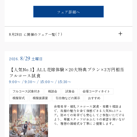
フェア詳細へ
8月28日
に開催のフェア一覧(
7
)
8/29
2026.
土曜日
【人気No.1】ALL花嫁体験×20大特典プラン×3万円相当
フルコース試食
9:00
〜
/
9:30
〜
/
15:00
〜
/
15:30
〜
フルコース試食付き
相談会
試食会
会場コーディネイト
模擬挙式
模擬披露宴
引出物などの展示
おすすめ
会場見学・婚礼フルコース試食・見積り相談ま
で、当館の魅力を全て体感できる人気No.1フェ
ア。初めての見学でも安心してご参加いただける
よう、専属スタッフがおふたりの希望を伺いなが
ら、理想の結婚式を丁寧にご提案します。