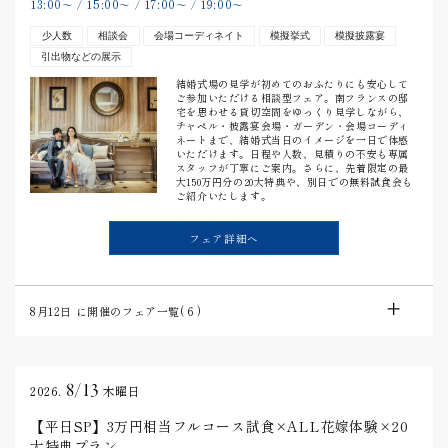
13:00
15:00
17:00
19:00
〜
/
〜
/
〜
/
〜
少人数
相談会
会場コーディネイト
模擬挙式
模擬披露宴
引出物などの展示
結婚式場の見学が初めてのおふたりにも安心して
ご参加いただける相談型フェア。南フランスの邸
宅を思わせる貸切空間をゆっくり見学しながら、
チャペル・披露宴会場・ガーデン・会場コーディ
ネートまで、結婚式当日のイメージを一日で体感
いただけます。日程や人数、見積りの不安も専属
スタッフが丁寧にご案内。さらに、先着限定の最
大150万円分の20大特典や、別日での無料試食会も
ご紹介いたします。
フェア詳細へ
8月12日
に開催のフェア一覧(
6
)
8/13
2026.
木曜日
【平日SP】3万円相当フルコース試食×ALL花嫁体験×20
大特典プラン