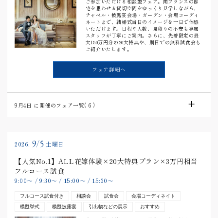
ご参加いただける相談型フェア。南フランスの邸
宅を思わせる貸切空間をゆっくり見学しながら、
チャペル・披露宴会場・ガーデン・会場コーディ
ネートまで、結婚式当日のイメージを一日で体感
いただけます。日程や人数、見積りの不安も専属
スタッフが丁寧にご案内。さらに、先着限定の最
大150万円分の20大特典や、別日での無料試食会も
ご紹介いたします。
フェア詳細へ
9月4日
に開催のフェア一覧(
6
)
9/5
2026.
土曜日
【人気No.1】ALL花嫁体験×20大特典プラン×3万円相当
フルコース試食
9:00
〜
/
9:30
〜
/
15:00
〜
/
15:30
〜
フルコース試食付き
相談会
試食会
会場コーディネイト
模擬挙式
模擬披露宴
引出物などの展示
おすすめ