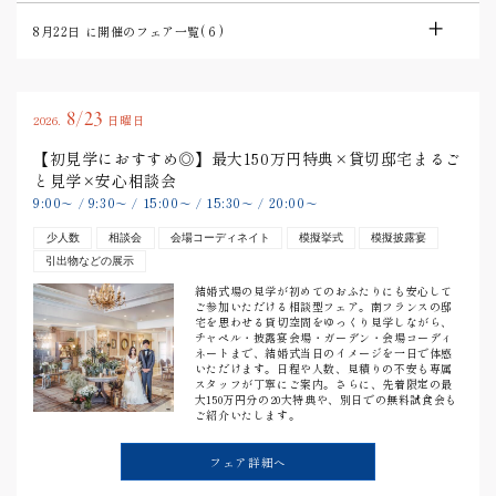
8月22日
に開催のフェア一覧(
6
)
8/23
2026.
日曜日
【初見学におすすめ◎】最大150万円特典×貸切邸宅まるご
と見学×安心相談会
9:00
9:30
15:00
15:30
20:00
〜
/
〜
/
〜
/
〜
/
〜
少人数
相談会
会場コーディネイト
模擬挙式
模擬披露宴
引出物などの展示
結婚式場の見学が初めてのおふたりにも安心して
ご参加いただける相談型フェア。南フランスの邸
宅を思わせる貸切空間をゆっくり見学しながら、
チャペル・披露宴会場・ガーデン・会場コーディ
ネートまで、結婚式当日のイメージを一日で体感
いただけます。日程や人数、見積りの不安も専属
スタッフが丁寧にご案内。さらに、先着限定の最
大150万円分の20大特典や、別日での無料試食会も
ご紹介いたします。
フェア詳細へ