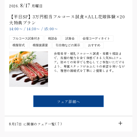
8/17
2026.
月曜日
【平日SP】3万円相当フルコース試食×ALL花嫁体験×20
大特典プラン
14:00
〜
/
14:30
〜
/
15:00
〜
フルコース試食付き
相談会
試食会
会場コーディネイト
模擬挙式
模擬披露宴
引出物などの展示
おすすめ
会場見学・婚礼フルコース試食・見積り相談ま
で、当館の魅力を全て体感できる人気No.1フェ
ア。初めての見学でも安心してご参加いただける
よう、専属スタッフがおふたりの希望を伺いなが
ら、理想の結婚式を丁寧にご提案します。
フェア詳細へ
8月17日
に開催のフェア一覧(
7
)