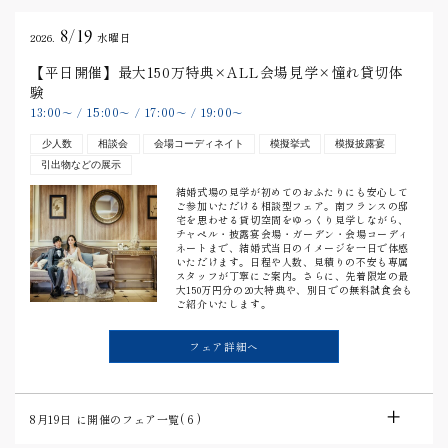
8/19
2026.
水曜日
【平日開催】最大150万特典×ALL会場見学×憧れ貸切体
験
13:00
15:00
17:00
19:00
〜
/
〜
/
〜
/
〜
少人数
相談会
会場コーディネイト
模擬挙式
模擬披露宴
引出物などの展示
結婚式場の見学が初めてのおふたりにも安心して
ご参加いただける相談型フェア。南フランスの邸
宅を思わせる貸切空間をゆっくり見学しながら、
チャペル・披露宴会場・ガーデン・会場コーディ
ネートまで、結婚式当日のイメージを一日で体感
いただけます。日程や人数、見積りの不安も専属
スタッフが丁寧にご案内。さらに、先着限定の最
大150万円分の20大特典や、別日での無料試食会も
ご紹介いたします。
フェア詳細へ
8月19日
に開催のフェア一覧(
6
)