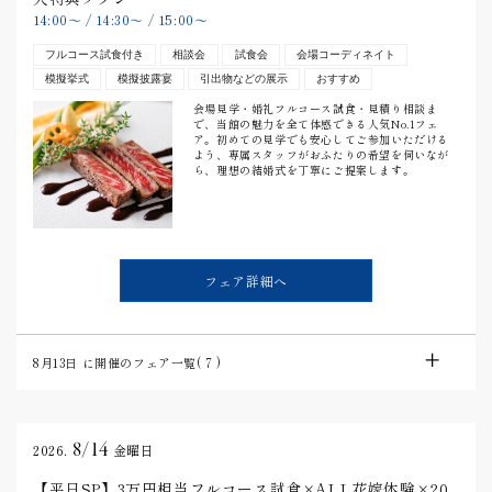
14:00
〜
/
14:30
〜
/
15:00
〜
フルコース試食付き
相談会
試食会
会場コーディネイト
模擬挙式
模擬披露宴
引出物などの展示
おすすめ
会場見学・婚礼フルコース試食・見積り相談ま
で、当館の魅力を全て体感できる人気No.1フェ
ア。初めての見学でも安心してご参加いただける
よう、専属スタッフがおふたりの希望を伺いなが
ら、理想の結婚式を丁寧にご提案します。
フェア詳細へ
8月13日
に開催のフェア一覧(
7
)
8/14
2026.
金曜日
【平日SP】3万円相当フルコース試食×ALL花嫁体験×20