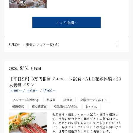
フェア詳細へ
8月30日
に開催のフェア一覧(
6
)
8/31
2026.
月曜日
【平日SP】3万円相当フルコース試食×ALL花嫁体験×20
大特典プラン
14:00
〜
/
14:30
〜
/
15:00
〜
フルコース試食付き
相談会
試食会
会場コーディネイト
模擬挙式
模擬披露宴
引出物などの展示
おすすめ
会場見学・婚礼フルコース試食・見積り相談ま
で、当館の魅力を全て体感できる人気No.1フェ
ア。初めての見学でも安心してご参加いただける
よう、専属スタッフがおふたりの希望を伺いなが
ら、理想の結婚式を丁寧にご提案します。