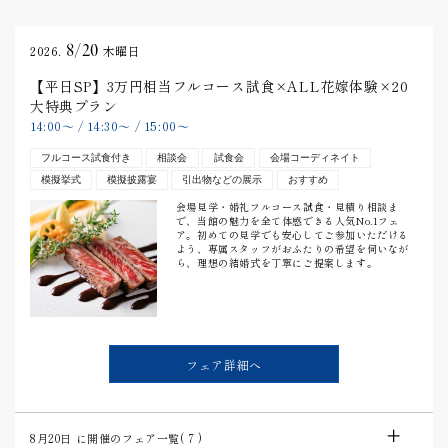
8/20
2026.
木曜日
【平日SP】3万円相当フルコース試食×ALL花嫁体験×20
大特典プラン
14:00
〜
/
14:30
〜
/
15:00
〜
フルコース試食付き
相談会
試食会
会場コーディネイト
模擬挙式
模擬披露宴
引出物などの展示
おすすめ
会場見学・婚礼フルコース試食・見積り相談ま
で、当館の魅力を全て体感できる人気No.1フェ
ア。初めての見学でも安心してご参加いただける
よう、専属スタッフがおふたりの希望を伺いなが
ら、理想の結婚式を丁寧にご提案します。
フェア詳細へ
8月20日
に開催のフェア一覧(
7
)