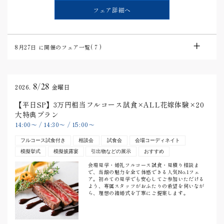
フェア詳細へ
8月27日
に開催のフェア一覧(
7
)
8/28
2026.
金曜日
【平日SP】3万円相当フルコース試食×ALL花嫁体験×20
大特典プラン
14:00
〜
/
14:30
〜
/
15:00
〜
フルコース試食付き
相談会
試食会
会場コーディネイト
模擬挙式
模擬披露宴
引出物などの展示
おすすめ
会場見学・婚礼フルコース試食・見積り相談ま
で、当館の魅力を全て体感できる人気No.1フェ
ア。初めての見学でも安心してご参加いただける
よう、専属スタッフがおふたりの希望を伺いなが
ら、理想の結婚式を丁寧にご提案します。