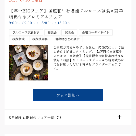
【年一BIGフェア】国産和牛を堪能フルコース試食×豪華
特典付きプレミアムフェア
9:00
〜
/
9:30
〜
/
15:00
〜
/
15:30
〜
フルコース試食付き
相談会
試食会
会場コーディネイト
模擬挙式
模擬披露宴
引出物などの展示
ご家族が集まりやすいお盆は、結婚式について話
し始める絶好のタイミング。【3万円相当国産牛
のフルコース試食】【先着限定20大特典の特別見
積もり相談】などコートダジュールの結婚式の全
てを体験いただける特別なブライダルフェアで
す。
フェア詳細へ
8月16日
に開催のフェア一覧(
7
)