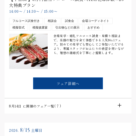
大特典プラン
14:00
〜
/
14:30
〜
/
15:00
〜
フルコース試食付き
相談会
試食会
会場コーディネイト
模擬挙式
模擬披露宴
引出物などの展示
おすすめ
会場見学・婚礼フルコース試食・見積り相談ま
で、当館の魅力を全て体感できる人気No.1フェ
ア。初めての見学でも安心してご参加いただける
よう、専属スタッフがおふたりの希望を伺いなが
ら、理想の結婚式を丁寧にご提案します。
フェア詳細へ
8月14日
に開催のフェア一覧(
7
)
8/15
2026.
土曜日