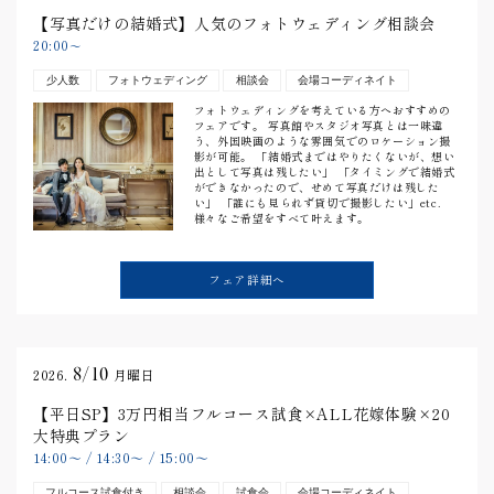
【写真だけの結婚式】人気のフォトウェディング相談会
20:00
〜
少人数
フォトウェディング
相談会
会場コーディネイト
フォトウェディングを考えている方へおすすめの
フェアです。 写真館やスタジオ写真とは一味違
う、外国映画のような雰囲気でのロケーション撮
影が可能。 「結婚式まではやりたくないが、想い
出として写真は残したい」 「タイミングで結婚式
ができなかったので、せめて写真だけは残した
い」 「誰にも見られず貸切で撮影したい」etc.
様々なご希望をすべて叶えます。
フェア詳細へ
8/10
2026.
月曜日
【平日SP】3万円相当フルコース試食×ALL花嫁体験×20
大特典プラン
14:00
〜
/
14:30
〜
/
15:00
〜
フルコース試食付き
相談会
試食会
会場コーディネイト