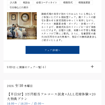
少人数
相談会
会場コーディネイト
模擬挙式
模擬披露宴
引出物などの展示
結婚式場の見学が初めてのおふたりにも安心して
ご参加いただける相談型フェア。南フランスの邸
宅を思わせる貸切空間をゆっくり見学しながら、
チャペル・披露宴会場・ガーデン・会場コーディ
ネートまで、結婚式当日のイメージを一日で体感
いただけます。日程や人数、見積りの不安も専属
スタッフが丁寧にご案内。さらに、先着限定の最
大150万円分の20大特典や、別日での無料試食会も
ご紹介いたします。
フェア詳細へ
9月9日
に開催のフェア一覧(
6
)
9/10
2026.
木曜日
【平日SP】3万円相当フルコース試食×ALL花嫁体験×20
大特典プラン
14:00
〜
/
14:30
〜
/
15:00
〜