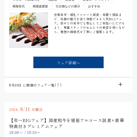
模擬挙式
模擬披露宴
引出物などの展示
おすすめ
会場見学・婚礼フルコース試食・見積り相談ま
で、当館の魅力を全て体感できる人気No.1フェ
ア。初めての見学でも安心してご参加いただける
よう、専属スタッフがおふたりの希望を伺いなが
ら、理想の結婚式を丁寧にご提案します。
フェア詳細へ
8月10日
に開催のフェア一覧(
7
)
8/11
2026.
火曜日
【年一BIGフェア】国産和牛を堪能フルコース試食×豪華
特典付きプレミアムフェア
15:00
〜
/
15:30
〜