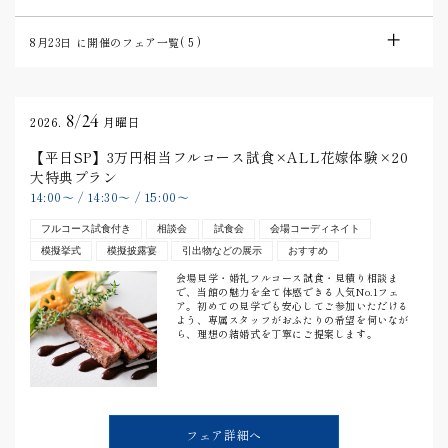
8月23日
に開催のフェア一覧(
5
)
8/24
2026.
月曜日
【平日SP】3万円相当フルコース試食×ALL花嫁体験×20
大特典プラン
14:00
〜
/
14:30
〜
/
15:00
〜
フルコース試食付き
相談会
試食会
会場コーディネイト
模擬挙式
模擬披露宴
引出物などの展示
おすすめ
会場見学・婚礼フルコース試食・見積り相談ま
で、当館の魅力を全て体感できる人気No.1フェ
ア。初めての見学でも安心してご参加いただける
よう、専属スタッフがおふたりの希望を伺いなが
ら、理想の結婚式を丁寧にご提案します。
フェア詳細へ