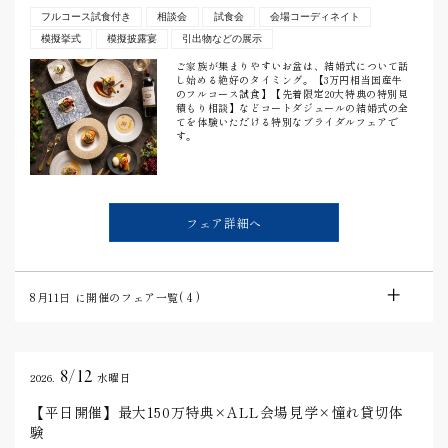
フルコース試食付き
相談会
試食会
会場コーディネイト
模擬挙式
模擬披露宴
引出物などの展示
ご家族が集まりやすいお盆は、結婚式について話
し始める絶好のタイミング。【3万円相当国産牛
のフルコース試食】【先着限定20大特典の特別見
積もり相談】などコートダジュールの結婚式の全
てを体験いただける特別なブライダルフェアで
す。
フェア詳細へ
8月11日
に開催のフェア一覧(
4
)
8/12
2026.
水曜日
【平日開催】最大150万特典×ALL会場見学×憧れ貸切体
験