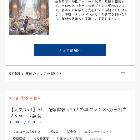
会場見学・婚礼フルコース試食・見積り相談ま
で、当館の魅力を全て体感できる人気No.1フェ
ア。初めての見学でも安心してご参加いただける
よう、専属スタッフがおふたりの希望を伺いなが
ら、理想の結婚式を丁寧にご提案します。
フェア詳細へ
9月5日
に開催のフェア一覧(
6
)
9/6
2026.
日曜日
【人気No.1】ALL花嫁体験×20大特典プラン×3万円相当
フルコース試食
15:30
〜
/
16:00
〜
フルコース試食付き
相談会
試食会
会場コーディネイト
模擬挙式
模擬披露宴
引出物などの展示
おすすめ