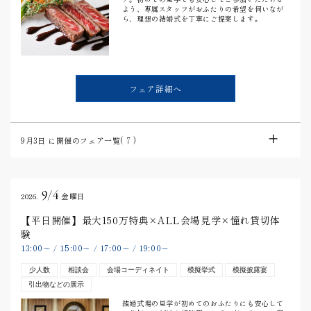
よう、専属スタッフがおふたりの希望を伺いなが
ら、理想の結婚式を丁寧にご提案します。
フェア詳細へ
9月3日
に開催のフェア一覧(
7
)
9/4
2026.
金曜日
【平日開催】最大150万特典×ALL会場見学×憧れ貸切体
験
13:00
15:00
17:00
19:00
〜
/
〜
/
〜
/
〜
少人数
相談会
会場コーディネイト
模擬挙式
模擬披露宴
引出物などの展示
結婚式場の見学が初めてのおふたりにも安心して