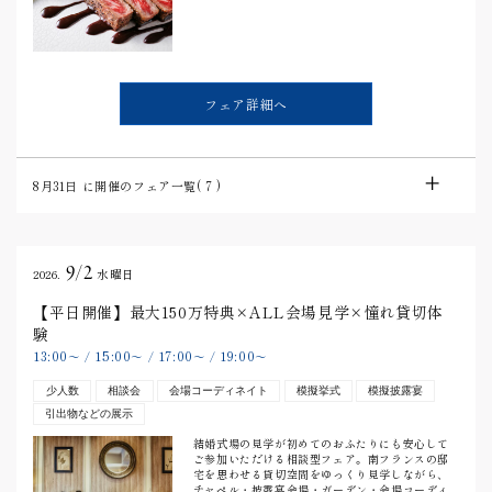
フェア詳細へ
8月31日
に開催のフェア一覧(
7
)
9/2
2026.
水曜日
【平日開催】最大150万特典×ALL会場見学×憧れ貸切体
験
13:00
15:00
17:00
19:00
〜
/
〜
/
〜
/
〜
少人数
相談会
会場コーディネイト
模擬挙式
模擬披露宴
引出物などの展示
結婚式場の見学が初めてのおふたりにも安心して
ご参加いただける相談型フェア。南フランスの邸
宅を思わせる貸切空間をゆっくり見学しながら、
チャペル・披露宴会場・ガーデン・会場コーディ