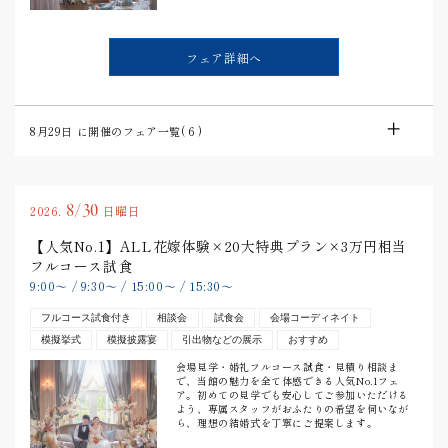
フェア詳細へ
8月29日
に開催のフェア一覧(
6
)
8/30
2026.
日曜日
【人気No.1】ALL花嫁体験×20大特典プラン×3万円相当
フルコース試食
9:00
〜
/
9:30
〜
/
15:00
〜
/
15:30
〜
フルコース試食付き
相談会
試食会
会場コーディネイト
模擬挙式
模擬披露宴
引出物などの展示
おすすめ
会場見学・婚礼フルコース試食・見積り相談ま
で、当館の魅力を全て体感できる人気No.1フェ
ア。初めての見学でも安心してご参加いただける
よう、専属スタッフがおふたりの希望を伺いなが
ら、理想の結婚式を丁寧にご提案します。