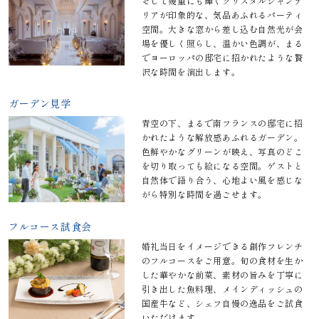
そして幾重にも輝くクリスタルシャンデ
リアが印象的な、気品あふれるパーティ
空間。大きな窓から差し込む自然光が会
場を優しく照らし、温かい色調が、まる
でヨーロッパの邸宅に招かれたような贅
沢な時間を演出します。
ガーデン見学
青空の下、まるで南フランスの邸宅に招
かれたような解放感あふれるガーデン。
色鮮やかなグリーンが映え、写真のどこ
を切り取っても絵になる空間。ゲストと
自然体で語り合う、心地よい風を感じな
がら特別な時間を過ごせます。
フルコース試食会
婚礼当日をイメージできる創作フレンチ
のフルコースをご用意。旬の食材を生か
した華やかな前菜、素材の旨みを丁寧に
引き出した魚料理、メインディッシュの
国産牛など、シェフ自慢の逸品をご試食
いただけます。