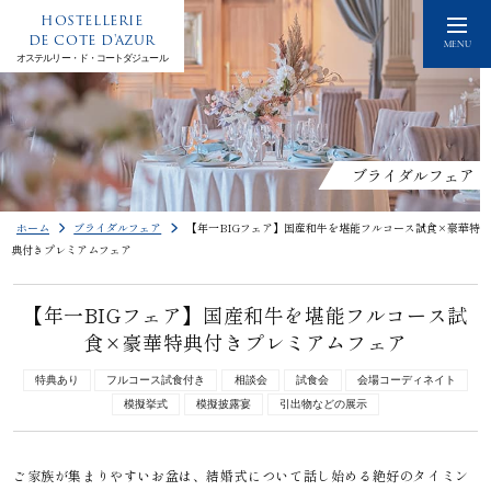
HOSTELLERIE
DE COTE D'AZUR
MENU
オステルリー・ド・コートダジュール
ブライダルフェア
ホーム
ブライダルフェア
【年一BIGフェア】国産和牛を堪能フルコース試食×豪華特
典付きプレミアムフェア
【年一BIGフェア】国産和牛を堪能フルコース試
食×豪華特典付きプレミアムフェア
特典あり
フルコース試食付き
相談会
試食会
会場コーディネイト
模擬挙式
模擬披露宴
引出物などの展示
ご家族が集まりやすいお盆は、結婚式について話し始める絶好のタイミン