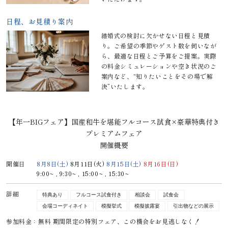
日程、お見積り案内
結婚式の検討に欠かせない日程と見積
り。ご希望の季節やゲスト数を伺いなが
ら、最適な日程とご予算をご提案。実際
の料金シミュレーションや空き状況のご
案内など、“知りたいことをその場で解
決”いたします。
【年一BIGフェア】国産和牛を堪能フルコース試食×豪華特典付き
プレミアムフェア
開催概要
開催日
8月8日(土)
8月11日(火)
8月15日(土)
8月16日(日)
9:00~ ,
9:30~ ,
15:00~ ,
15:30~
詳細
特典あり
フルコース試食付き
相談会
試食会
会場コーディネイト
模擬挙式
模擬披露宴
引出物などの展示
参加料金：無料 期間限定の特別フェア、この機会をお見逃しなく！