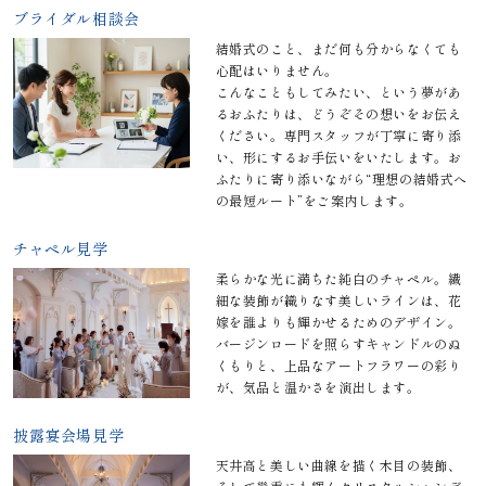
ブライダル相談会
結婚式のこと、まだ何も分からなくても
心配はいりません。
こんなこともしてみたい、という夢があ
るおふたりは、どうぞその想いをお伝え
ください。専門スタッフが丁寧に寄り添
い、形にするお手伝いをいたします。お
ふたりに寄り添いながら“理想の結婚式へ
の最短ルート”をご案内します。
チャペル見学
柔らかな光に満ちた純白のチャペル。繊
細な装飾が織りなす美しいラインは、花
嫁を誰よりも輝かせるためのデザイン。
バージンロードを照らすキャンドルのぬ
くもりと、上品なアートフラワーの彩り
が、気品と温かさを演出します。
披露宴会場見学
天井高と美しい曲線を描く木目の装飾、